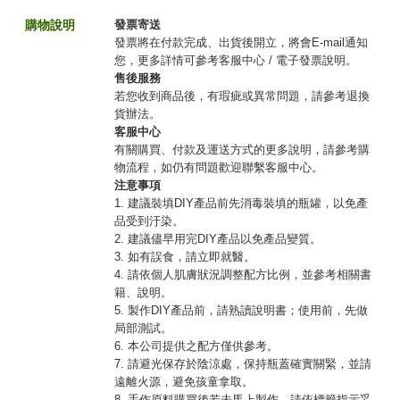
購物說明
發票寄送
發票將在付款完成、出貨後開立，將會E-mail通知
您，更多詳情可參考客服中心 / 電子發票說明。
售後服務
若您收到商品後，有瑕疵或異常問題，請參考退換
貨辦法。
客服中心
有關購買、付款及運送方式的更多說明，請參考購
物流程，如仍有問題歡迎聯繫客服中心。
注意事項
1. 建議裝填DIY產品前先消毒裝填的瓶罐，以免產
品受到汙染。
2. 建議儘早用完DIY產品以免產品變質。
3. 如有誤食，請立即就醫。
4. 請依個人肌膚狀況調整配方比例，並參考相關書
籍、說明。
5. 製作DIY產品前，請熟讀說明書；使用前，先做
局部測試。
6. 本公司提供之配方僅供參考。
7. 請避光保存於陰涼處，保持瓶蓋確實關緊，並請
遠離火源，避免孩童拿取。
8. 手作原料購買後若未馬上製作，請依標籤指示妥