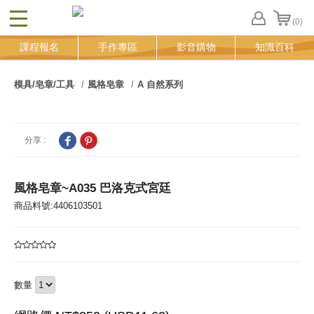
(0)
CLOSE
FB
課程報名
手作專區
影音購物
知識百科
登
入
追
模具/皂章/工具
風格皂章
A 自然系列
蹤
清
單
分享 :
風格皂章~A035 巴洛克式宮廷
商品料號:4406103501
數量