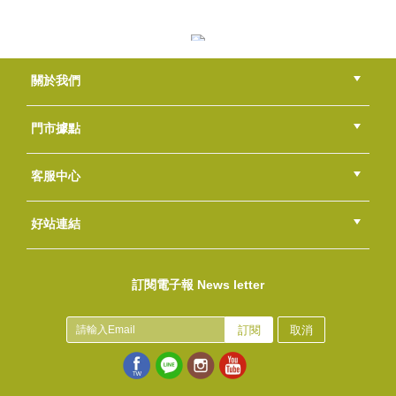
風格皂章~T011 狗
NT$350
(
USD
11.62)
淡紫森林沐浴皂DIY包
關於我們
NT$700
(
USD
23.24)
公司簡介
品牌故事
最新消息
隱私權聲明
版權聲明
門市據點
總部
北區
中區
南區
東區
海外
客服中心
會員等級
購物流程
訂單查詢
常見問題
海外訂購流程
連絡我們
下載專區
紅利點數
好站連結
風格皂章~A050 樂活寫意
綠界快速刷卡連結
香草工房手工皂粉絲團
LINE@好友招募中
香草皂友分享團
NT$350
訂閱電子報 News letter
(
USD
11.62)
風格皂章~H034 雲朵飄飄
NT$350
訂閱
取消
(
USD
11.62)