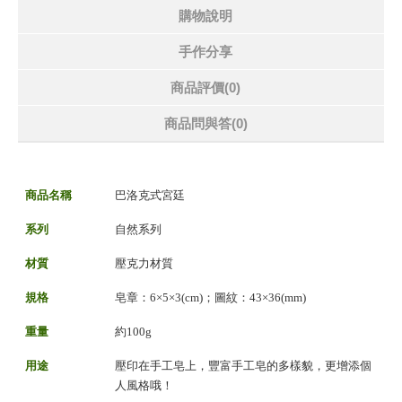
購物說明
手作分享
商品評價(0)
商品問與答
(0)
商品名稱
巴洛克式宮廷
系列
自然系列
材質
壓克力材質
規格
皂章：6×5×3(cm)；圖紋：43×36(mm)
重量
約100g
用途
壓印在手工皂上，豐富手工皂的多樣貌，更增添個
人風格哦！