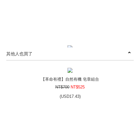
其他人也買了
風格皂章~A020 Nature-桂冠
NT$350
(
USD
11.62)
【革命有禮】自然有機 皂章組合
NT$700
NT$525
(
USD
17.43)