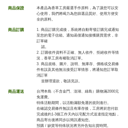
商品保證
本產品為香草工房嚴選手作原料，為了讓您可以安
心使用，我們將竭力為您篩選品質好、使用方便安
全的原料。
商品訂購
1. 商品訂購完成後，系統將自動寄發訂購完成通知
至您的電子信箱。通知函僅通知接獲購買需求，非
訂單確
認。
2. 訂購收件資料不正確、無人收件、拒絕收件等情
況，香草工房有權取消訂單。
3. 商品規格、圖片、說明、無庫存、價格或交易條
件有誤及其他無法接受訂單情形，將通知您訂單取
消訂單
並辦理退款，敬請見諒。
商品運送
台灣本島（不含金門、澎湖、綠島）購物滿2000元
免運費。
特殊活動期間，以活動滿額免運的規則進行。
在確認交易條件無誤且有庫存後，工房將於您付款
完成後約1-3個工作天內以宅配方式送達指定地點，
商品寄出後將同步以簡訊通知您。
預購 / 缺貨等特殊狀況將另外告知出貨時間。