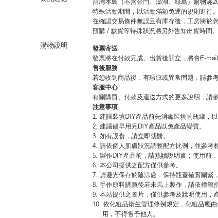
台灣本島（不含金門、澎湖、綠島）購物滿20
特殊活動期間，以活動滿額免運的規則進行
在確認交易條件無誤且有庫存後，工房將於您
預購 / 缺貨等特殊狀況將另外告知出貨時間
購物說明
發票寄送
發票將在付款完成、出貨後開立，將會E-mai
售後服務
若您收到商品後，有瑕疵或異常問題，請參
客服中心
有關購買、付款及運送方式的更多說明，請
注意事項
1. 建議裝填DIY產品前先消毒裝填的瓶罐，
2. 建議儘早用完DIY產品以免產品變質。
3. 如有誤食，請立即就醫。
4. 請依個人肌膚狀況調整配方比例，並參考
5. 製作DIY產品前，請熟讀說明書；使用前
6. 本公司提供之配方僅供參考。
7. 請避光保存於陰涼處，保持瓶蓋確實關
8. 手作原料購買後若未馬上製作，請依標籤
9. 本站提供之圖片，僅供參考及說明使用
10. 依化粧品衛生管理條例規定，化粧品
用，不得售予他人。