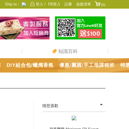
Ship to：
登入 /
FB登入
註冊
追蹤清單
(0)
香港
日本
中國
澳門
美國
新加坡
馬來西亞
台灣
知識百科
罐
DIY組合包/蠟燭香氛
優惠/團購/手工皂課程班
特
猜您喜歡