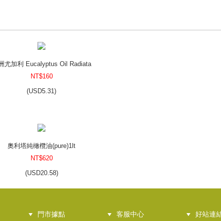
尤加利 Eucalyptus Oil Radiata
NT$160
(
USD
5.31)
奧利塔純橄欖油(pure)1lt
NT$620
(
USD
20.58)
門市據點
客服中心
好站連