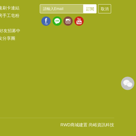
速刷卡連結
訂閱
取消
房手工皂粉
@好友招募中
友分享團
RWD商城建置 尚峪資訊科技