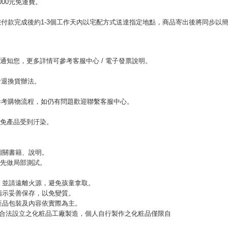
00元免運費。
。
付款完成後約1-3個工作天內以宅配方式送達指定地點，商品寄出後將同步以
。
l通知您，更多詳情可參考客服中心 / 電子發票說明。
考退換貨辦法。
參考購物流程，如仍有問題歡迎聯繫客服中心。
以免產品受到汙染。
相關書籍、說明。
，先做局部測試。
緊，並請遠離火源，避免孩童拿取。
指示妥善保存，以免變質。
，產品包裝及內容依實際為主。
應由合法設立之化粧品工廠製造，個人自行製作之化粧品僅限自