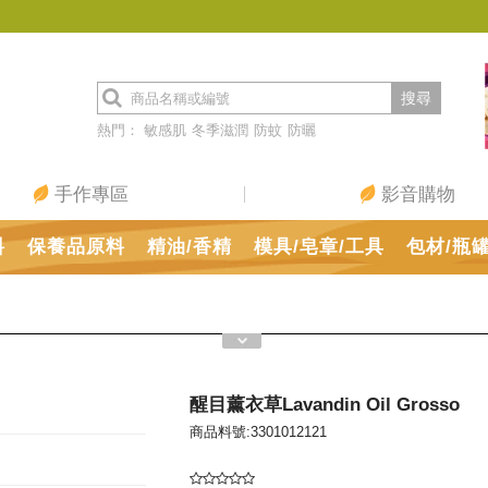
搜尋
熱門：
敏感肌
冬季滋潤
防蚊
防曬
手作專區
影音購物
料
保養品原料
精油/香精
模具/皂章/工具
包材/瓶
醒目薰衣草Lavandin Oil Grosso
商品料號:3301012121