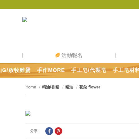
活動報名
山G/放牧雞蛋
手作MORE
手工皂/代製皂
手工皂材
Home
精油/香精
精油
花朵 flower
分享 :