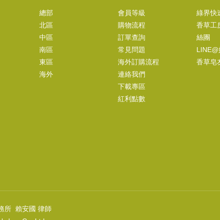
甜杏仁油
總部
會員等級
綠界快
NT$120
北區
購物流程
香草工
(
USD
3.98)
中區
訂單查詢
絲團
南區
常見問題
LINE
東區
海外訂購流程
香草皂
海外
連絡我們
下載專區
廣藿香 Patchouli Oil
紅利點數
NT$300
(
USD
9.96)
務所 賴安國 律師