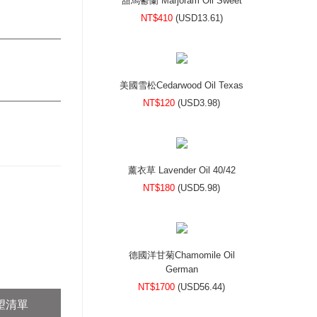
甜馬鬱蘭 Marjoram Oil Sweet
NT$410
(
USD
13.61)
美國雪松Cedarwood Oil Texas
NT$120
(
USD
3.98)
薰衣草 Lavender Oil 40/42
NT$180
(
USD
5.98)
德國洋甘菊Chamomile Oil
German
NT$1700
(
USD
56.44)
望清單