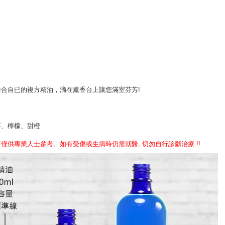
合自已的複方精油，滴在薰香台上讓您滿室芬芳!
葵、檸檬、甜橙
供專業人士參考。如有受傷或生病時仍需就醫, 切勿自行診斷治療 !!