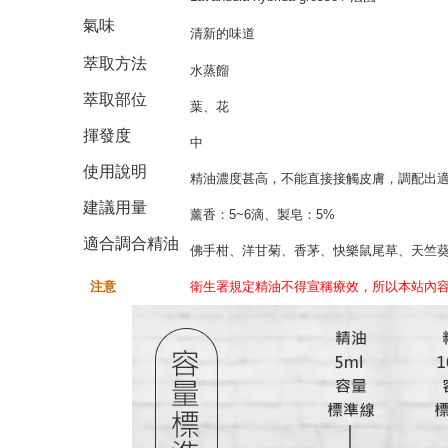
氣味
清新的味道
萃取方法
水蒸餾
萃取部位
葉、花
揮發度
中
使用說明
精油濃度甚高，不能直接接觸皮膚，調配出適
建議用量
薰香：5~6滴、製皂：5%
適合調合精油
佛手柑、洋甘菊、香茅、快樂鼠尾草、天竺
注意
衛生署規定精油不得宣稱療效，所以本站內容僅