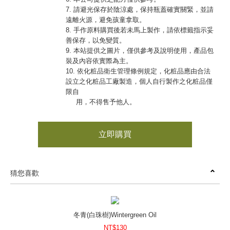
7. 請避光保存於陰涼處，保持瓶蓋確實關緊，並請
遠離火源，避免孩童拿取。
8. 手作原料購買後若未馬上製作，請依標籤指示妥
善保存，以免變質。
9. 本站提供之圖片，僅供參考及說明使用，產品包
裝及內容依實際為主。
10. 依化粧品衛生管理條例規定，化粧品應由合法
設立之化粧品工廠製造，個人自行製作之化粧品僅
限自
用，不得售予他人。
立即購買
猜您喜歡
冬青(白珠樹)Wintergreen Oil
NT$130