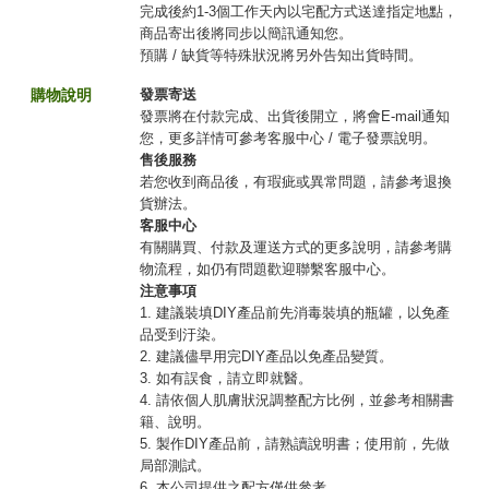
完成後約1-3個工作天內以宅配方式送達指定地點，
商品寄出後將同步以簡訊通知您。
預購 / 缺貨等特殊狀況將另外告知出貨時間。
購物說明
發票寄送
發票將在付款完成、出貨後開立，將會E-mail通知
您，更多詳情可參考客服中心 / 電子發票說明。
售後服務
若您收到商品後，有瑕疵或異常問題，請參考退換
貨辦法。
客服中心
有關購買、付款及運送方式的更多說明，請參考購
物流程，如仍有問題歡迎聯繫客服中心。
注意事項
1. 建議裝填DIY產品前先消毒裝填的瓶罐，以免產
品受到汙染。
2. 建議儘早用完DIY產品以免產品變質。
3. 如有誤食，請立即就醫。
4. 請依個人肌膚狀況調整配方比例，並參考相關書
籍、說明。
5. 製作DIY產品前，請熟讀說明書；使用前，先做
局部測試。
6. 本公司提供之配方僅供參考。