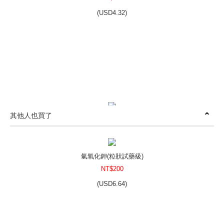
(
USD
4.32)
其他人也買了
沈香醇百里香 Thyme ct.Linalool
NT$410
(
USD
13.61)
氫氧化鉀(粒狀試藥級)
NT$200
(
USD
6.64)