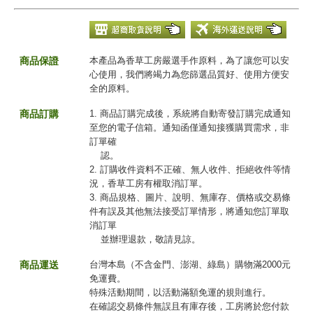
商品保證
本產品為香草工房嚴選手作原料，為了讓您可以安
心使用，我們將竭力為您篩選品質好、使用方便安
全的原料。
商品訂購
1. 商品訂購完成後，系統將自動寄發訂購完成通知
至您的電子信箱。通知函僅通知接獲購買需求，非
訂單確
認。
2. 訂購收件資料不正確、無人收件、拒絕收件等情
況，香草工房有權取消訂單。
3. 商品規格、圖片、說明、無庫存、價格或交易條
件有誤及其他無法接受訂單情形，將通知您訂單取
消訂單
並辦理退款，敬請見諒。
商品運送
台灣本島（不含金門、澎湖、綠島）購物滿2000元
免運費。
特殊活動期間，以活動滿額免運的規則進行。
在確認交易條件無誤且有庫存後，工房將於您付款