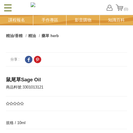
(0)
CLOSE
FB
課程報名
手作專區
影音購物
知識百科
登
入
追
精油/香精
精油
藥草 herb
蹤
清
單
分享 :
鼠尾草Sage Oil
商品料號:3301013121
規格 /
10ml