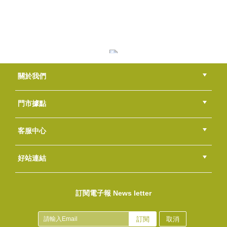
真正(高地)薰衣草 Lavender Oil
NT$230
(
USD
7.64)
日安！從液體皂開始
關於我們
NT$300
(
USD
9.96)
公司簡介
品牌故事
最新消息
隱私權聲明
版權聲明
門市據點
總部
北區
中區
南區
東區
海外
客服中心
會員等級
購物流程
訂單查詢
常見問題
海外訂購流程
連絡我們
下載專區
紅利點數
好站連結
紅柑Tangerine Oil
綠界快速刷卡連結
香草工房手工皂粉絲團
LINE@好友招募中
香草皂友分享團
NT$150
訂閱電子報 News letter
(
USD
4.98)
薰衣草純露(蒸餾)
NT$120
訂閱
取消