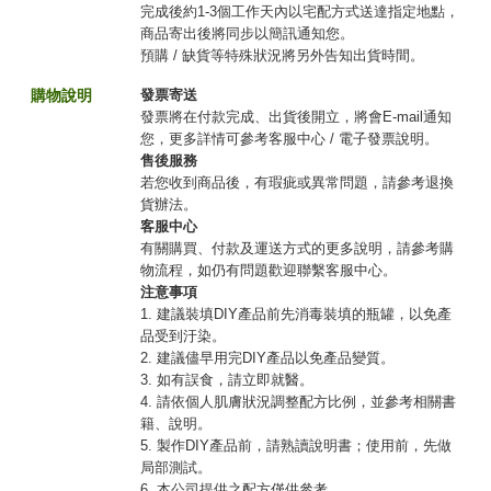
完成後約1-3個工作天內以宅配方式送達指定地點，
商品寄出後將同步以簡訊通知您。
預購 / 缺貨等特殊狀況將另外告知出貨時間。
購物說明
發票寄送
發票將在付款完成、出貨後開立，將會E-mail通知
您，更多詳情可參考客服中心 / 電子發票說明。
售後服務
若您收到商品後，有瑕疵或異常問題，請參考退換
貨辦法。
客服中心
有關購買、付款及運送方式的更多說明，請參考購
物流程，如仍有問題歡迎聯繫客服中心。
注意事項
1. 建議裝填DIY產品前先消毒裝填的瓶罐，以免產
品受到汙染。
2. 建議儘早用完DIY產品以免產品變質。
3. 如有誤食，請立即就醫。
4. 請依個人肌膚狀況調整配方比例，並參考相關書
籍、說明。
5. 製作DIY產品前，請熟讀說明書；使用前，先做
局部測試。
6. 本公司提供之配方僅供參考。