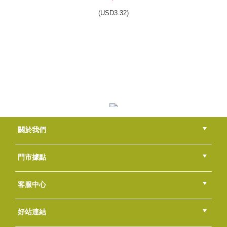
(
USD
3.32)
金黃荷荷芭油
關於我們
NT$400
(
USD
13.28)
公司簡介
品牌故事
最新消息
隱私權聲明
版權聲明
門市據點
總部
北區
中區
南區
東區
海外
客服中心
會員等級
購物流程
訂單查詢
常見問題
海外訂購流程
連絡我們
下載專區
紅利點數
好站連結