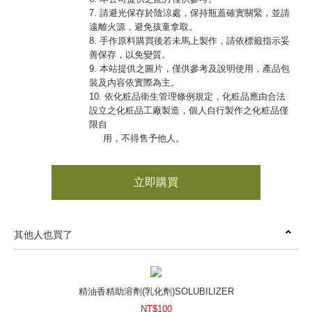
7. 請避光保存於陰涼處，保持瓶蓋確實關緊，並請
遠離火源，避免孩童拿取。
8. 手作原料購買後若未馬上製作，請依標籤指示妥
善保存，以免變質。
9. 本站提供之圖片，僅供參考及說明使用，產品包
裝及內容依實際為主。
10. 依化粧品衛生管理條例規定，化粧品應由合法
設立之化粧品工廠製造，個人自行製作之化粧品僅
限自
用，不得售予他人。
立即購買
其他人也買了
精油香精助溶劑(乳化劑)SOLUBILIZER
NT$100