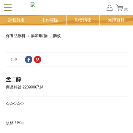
(0)
CLOSE
FB
課程報名
手作專區
影音購物
知識百科
登
入
追
保養品原料
添加劑/物
防蚊
蹤
清
單
分享 :
孟二醇
商品料號:2209006714
規格 /
50g