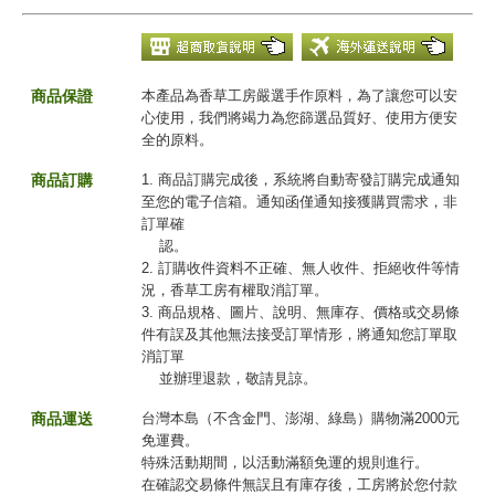
商品保證
本產品為香草工房嚴選手作原料，為了讓您可以安
心使用，我們將竭力為您篩選品質好、使用方便安
全的原料。
商品訂購
1. 商品訂購完成後，系統將自動寄發訂購完成通知
至您的電子信箱。通知函僅通知接獲購買需求，非
訂單確
認。
2. 訂購收件資料不正確、無人收件、拒絕收件等情
況，香草工房有權取消訂單。
3. 商品規格、圖片、說明、無庫存、價格或交易條
件有誤及其他無法接受訂單情形，將通知您訂單取
消訂單
並辦理退款，敬請見諒。
商品運送
台灣本島（不含金門、澎湖、綠島）購物滿2000元
免運費。
特殊活動期間，以活動滿額免運的規則進行。
在確認交易條件無誤且有庫存後，工房將於您付款