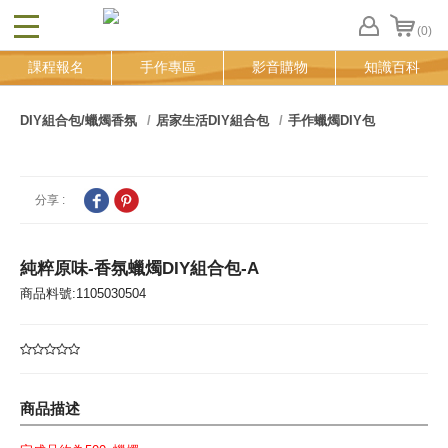
(0)
CLOSE
FB
課程報名
手作專區
影音購物
知識百科
登
入
追
DIY組合包/蠟燭香氛
居家生活DIY組合包
手作蠟燭DIY包
蹤
清
單
分享 :
純粹原味-香氛蠟燭DIY組合包-A
商品料號:1105030504
商品描述