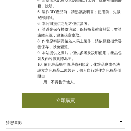
4. 請依個人肌膚狀況調整配方比例，並參考相關書
籍、說明。
5. 製作DIY產品前，請熟讀說明書；使用前，先做
局部測試。
6. 本公司提供之配方僅供參考。
7. 請避光保存於陰涼處，保持瓶蓋確實關緊，並請
遠離火源，避免孩童拿取。
8. 作皂原料購買後若未馬上製作，請依標籤指示妥
善保存，以免變質。
9. 本站提供之圖片，僅供參考及說明使用，產品包
裝及內容依實際為主。
10. 依化粧品衛生管理條例規定，化粧品應由合法
設立之化粧品工廠製造，個人自行製作之化粧品僅
限自
用，不得售予他人。
立即購買
猜您喜歡