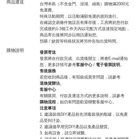
商品運送
台灣本島（不含金門、澎湖、綠島）購物滿2000元
免運費。
特殊活動期間，以活動滿額免運的規則進行。
在確認交易條件無誤且有庫存後，工房將於您付款
完成後約1-3個工作天內以宅配方式送達指定地點，
商品寄出後將同步以簡訊通知您。
預購 / 缺貨等特殊狀況將另外告知出貨時間。
購物說明
發票寄送
發票將在付款完成、出貨後開立，將會E-mail通知
您，更多詳情可參考
客服中心
/
電子發票說明
。
售後服務
若您收到商品後，有瑕疵或異常問題，請參考
退換貨辦法
。
客服中心
有關購買、付款及運送方式的更多說明，請參考
購物流程
，如仍有問題歡迎聯繫客服中心。
注意事項
1. 建議裝填DIY產品前先消毒裝填的瓶罐，以免產
品受到汙染。
2. 建議儘早用完DIY產品以免產品變質。
3. 如有誤食，請立即就醫。