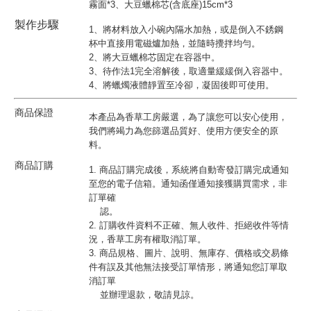
霧面*3、大豆蠟棉芯(含底座)15cm*3
製作步驟
1、將材料放入小碗內隔水加熱，或是倒入不銹鋼
杯中直接用電磁爐加熱，並隨時攪拌均勻。
2、將大豆蠟棉芯固定在容器中。
3、待作法1完全溶解後，取適量緩緩倒入容器中。
4、將蠟燭液體靜置至冷卻，凝固後即可使用。
商品保證
本產品為香草工房嚴選，為了讓您可以安心使用，
我們將竭力為您篩選品質好、使用方便安全的原
料。
商品訂購
1. 商品訂購完成後，系統將自動寄發訂購完成通知
至您的電子信箱。通知函僅通知接獲購買需求，非
訂單確
認。
2. 訂購收件資料不正確、無人收件、拒絕收件等情
況，香草工房有權取消訂單。
3. 商品規格、圖片、說明、無庫存、價格或交易條
件有誤及其他無法接受訂單情形，將通知您訂單取
消訂單
並辦理退款，敬請見諒。