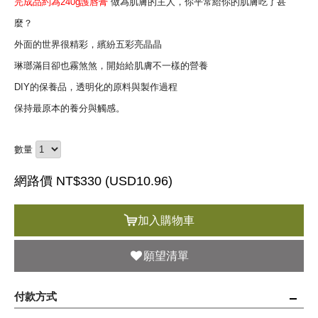
完成品約為240g護唇膏
做為肌膚的主人，你平常給你的肌膚吃了甚
麼？
外面的世界很精彩，繽紛五彩亮晶晶
琳瑯滿目卻也霧煞煞，開始給肌膚不一樣的營養
DIY的保養品，透明化的原料與製作過程
保持最原本的養分與觸感。
數量
網路價 NT$330 (
USD
10.96)
加入購物車
願望清單
付款方式