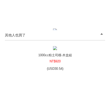
其他人也買了
乳油木滋養柔膚霜DIY組合包
NT$750
(
USD
24.9)
1000cc粉土司模-木盒組
NT$920
(
USD
30.54)
保濕舒緩礦泥面膜DIY組
NT$510