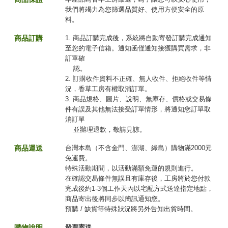
我們將竭力為您篩選品質好、使用方便安全的原
料。
商品訂購
1. 商品訂購完成後，系統將自動寄發訂購完成通知
至您的電子信箱。通知函僅通知接獲購買需求，非
訂單確
認。
2. 訂購收件資料不正確、無人收件、拒絕收件等情
況，香草工房有權取消訂單。
3. 商品規格、圖片、說明、無庫存、價格或交易條
件有誤及其他無法接受訂單情形，將通知您訂單取
消訂單
並辦理退款，敬請見諒。
商品運送
台灣本島（不含金門、澎湖、綠島）購物滿2000元
免運費。
特殊活動期間，以活動滿額免運的規則進行。
在確認交易條件無誤且有庫存後，工房將於您付款
完成後約1-3個工作天內以宅配方式送達指定地點，
商品寄出後將同步以簡訊通知您。
預購 / 缺貨等特殊狀況將另外告知出貨時間。
購物說明
發票寄送