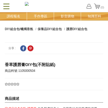
(0)
CLOSE
FB
課程報名
手作專區
影音購物
知識百科
登
入
追
DIY組合包/蠟燭香氛
保養品DIY組合包
護唇DIY組合包
蹤
清
單
分享 :
香草護唇膏DIY包(不附貼紙)
商品料號:1105000504
商品描述