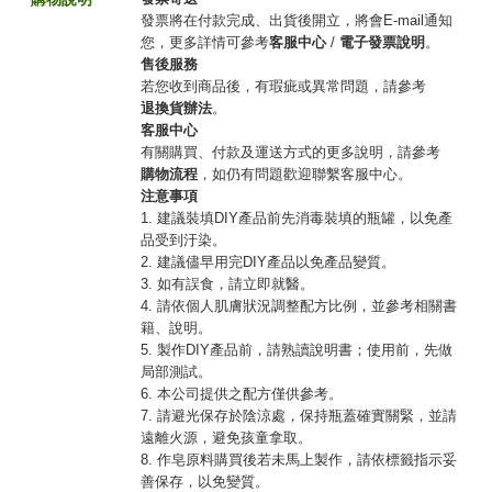
發票將在付款完成、出貨後開立，將會E-mail通知
您，更多詳情可參考
客服中心
/
電子發票說明
。
售後服務
若您收到商品後，有瑕疵或異常問題，請參考
退換貨辦法
。
客服中心
有關購買、付款及運送方式的更多說明，請參考
購物流程
，如仍有問題歡迎聯繫客服中心。
注意事項
1. 建議裝填DIY產品前先消毒裝填的瓶罐，以免產
品受到汙染。
2. 建議儘早用完DIY產品以免產品變質。
3. 如有誤食，請立即就醫。
4. 請依個人肌膚狀況調整配方比例，並參考相關書
籍、說明。
5. 製作DIY產品前，請熟讀說明書；使用前，先做
局部測試。
6. 本公司提供之配方僅供參考。
7. 請避光保存於陰涼處，保持瓶蓋確實關緊，並請
遠離火源，避免孩童拿取。
8. 作皂原料購買後若未馬上製作，請依標籤指示妥
善保存，以免變質。