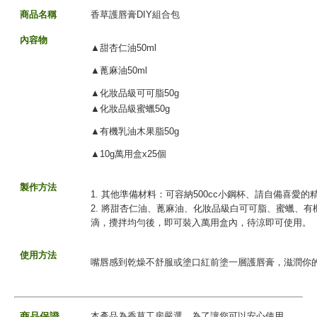
商品名稱
香草護唇膏DIY組合包
內容物
▲
甜杏仁油50ml
▲
蓖麻油50ml
▲
化妝品級可可脂50g
▲
化妝品級蜜蠟50g
▲
有機乳油木果脂50g
▲
10g萬用盒x25個
製作方法
1. 其他準備材料：可容納
500c
c
小鋼杯、請自備喜愛的
2. 將甜杏仁油、蓖麻油、化妝品級白可可脂、蜜蠟、
滴，攪拌均勻後，即可裝入萬用盒內，待涼即可使用。
使用方法
嘴唇感到乾燥不舒服或塗口紅前塗一層護唇膏，滋潤你
商品保證
本產品為香草工房嚴選，為了讓您可以安心使用，