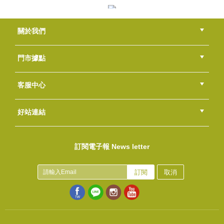
(
USD
16.93)
楓葉壓模3入組
關於我們
NT$160
(
USD
5.31)
公司簡介
品牌故事
最新消息
隱私權聲明
版權聲明
門市據點
總部
北區
中區
南區
東區
海外
客服中心
會員等級
購物流程
訂單查詢
常見問題
海外訂購流程
連絡我們
下載專區
紅利點數
好站連結
嫩白滋潤礦泥面膜DIY組
綠界快速刷卡連結
香草工房手工皂粉絲團
LINE@好友招募中
香草皂友分享團
NT$430
訂閱電子報 News letter
(
USD
14.28)
保加利亞玫瑰花水
NT$200
訂閱
取消
(
USD
6.64)