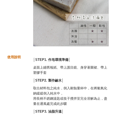
使用說明
│STEP1.
作皂環境準備
│
桌面上鋪舊報紙、帶上護目鏡、身穿著圍裙、帶上
塑膠手套
│STEP2.
製作鹼水│
取出材料包之純水，倒入耐蝕量杯中，在將氫氧化
鈉緩緩倒入純水中，
用長柄不銹鋼湯匙或筷子攪拌至完全溶解為止，盡
量在通風處完成此步驟
│STEP3.
油脂升溫
│