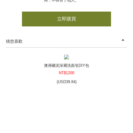
用，不得售予他人。
立即購買
猜您喜歡
澳洲礦泥深層洗面皂DIY包
NT$1200
(
USD
39.84)