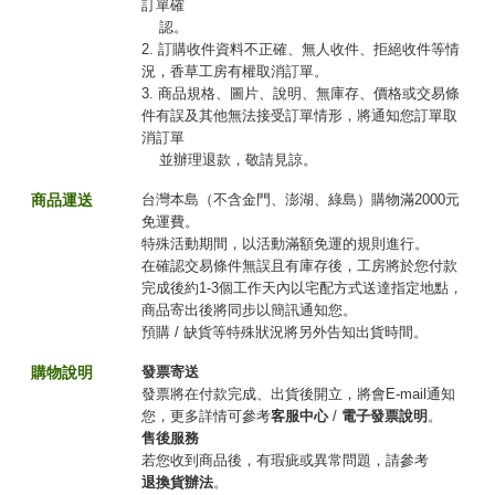
訂單確
認。
2. 訂購收件資料不正確、無人收件、拒絕收件等情
況，香草工房有權取消訂單。
3. 商品規格、圖片、說明、無庫存、價格或交易條
件有誤及其他無法接受訂單情形，將通知您訂單取
消訂單
並辦理退款，敬請見諒。
商品運送
台灣本島（不含金門、澎湖、綠島）購物滿2000元
免運費。
特殊活動期間，以活動滿額免運的規則進行。
在確認交易條件無誤且有庫存後，工房將於您付款
完成後約1-3個工作天內以宅配方式送達指定地點，
商品寄出後將同步以簡訊通知您。
預購 / 缺貨等特殊狀況將另外告知出貨時間。
購物說明
發票寄送
發票將在付款完成、出貨後開立，將會E-mail通知
您，更多詳情可參考
客服中心
/
電子發票說明
。
售後服務
若您收到商品後，有瑕疵或異常問題，請參考
退換貨辦法
。