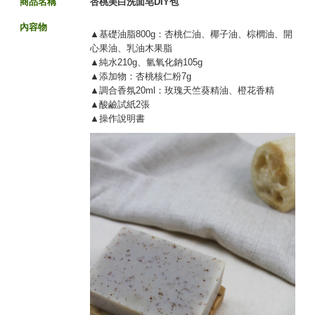
商品名稱
杏桃美白洗面皂DIY包
內容物
▲基礎油脂800g：杏桃仁油、椰子油、棕櫚油、開
心果油、乳油木果脂
▲純水210g、氫氧化鈉105g
▲添加物：杏桃核仁粉7g
▲調合香氛20ml：玫瑰天竺葵精油、橙花香精
▲酸鹼試紙2張
▲操作說明書