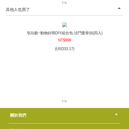
其他人也買了
茶樹酪梨寶貝皂DIY包
NT$1200
(
USD
39.84)
皂玩藝~動物好萌DIY組合包-法鬥愛骨頭(四入)
NT$999
(
USD
33.17)
精油寵物皂DIY包
NT$600
(
USD
19.92)
杏桃蜂蜜DIY包
關於我們
NT$510
(
USD
16.93)
公司簡介
品牌故事
最新消息
隱私權聲明
版權聲明