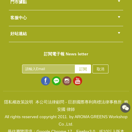
門市據點
總部
北區
中區
南區
東區
海外
客服中心
會員等級
購物流程
訂單查詢
常見問題
海外訂購流程
連絡我們
下載專區
紅利點數
好站連結
蘆薈抗炎沐皂DIY包
綠界快速刷卡連結
香草工房手工皂粉絲團
LINE@好友招募中
香草皂友分享團
NT$900
訂閱電子報 News letter
(
USD
29.88)
乳油木寶貝DIY包
NT$800
訂閱
取消
(
USD
26.56)
隱私權政策說明
本公司法律顧問 - 巨群國際專利商標法律事務所 賴
安國 律師
All rights reserved copyright 2011. by AROMA GREENS Workshop
青春淨顏沐浴皂DIY包
Co.,Ltd.
NT$1200
最佳瀏覽環境：Google Chrome 17、Firefox3.0、IE10以上版本