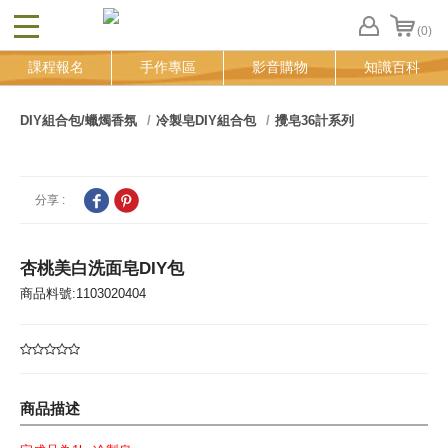
(0)
CLOSE
FB
課程報名
手作專區
影音購物
知識百科
登
入
追
DIY組合包/蠟燭香氛
冷製皂DIY組合包
攪皂36計系列
蹤
清
單
分享 :
杏桃美白洗面皂DIY包
商品料號:1103020404
商品描述