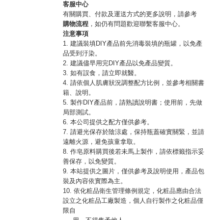
客服中心
有關購買、付款及運送方式的更多說明，請參考
購物流程
，如仍有問題歡迎聯繫客服中心。
注意事項
1. 建議裝填DIY產品前先消毒裝填的瓶罐，以免產
品受到汙染。
2. 建議儘早用完DIY產品以免產品變質。
3. 如有誤食，請立即就醫。
4. 請依個人肌膚狀況調整配方比例，並參考相關書
籍、說明。
5. 製作DIY產品前，請熟讀說明書；使用前，先做
局部測試。
6. 本公司提供之配方僅供參考。
7. 請避光保存於陰涼處，保持瓶蓋確實關緊，並請
遠離火源，避免孩童拿取。
8. 作皂原料購買後若未馬上製作，請依標籤指示妥
善保存，以免變質。
9. 本站提供之圖片，僅供參考及說明使用，產品包
裝及內容依實際為主。
10. 依化粧品衛生管理條例規定，化粧品應由合法
設立之化粧品工廠製造，個人自行製作之化粧品僅
限自