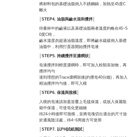
將材料包的基礎油脂倒入不銹鋼鍋，加熱至45度C
離火
│STEP4.
油脂與鹼水混和攪拌
│
待量杯中的鹼液以及基礎油脂兩者溫度約略在45~5
0度C時，
鹼水溫度勿超過油脂溫度，即將鹼水緩緩倒入基礎
油脂中，利用打蛋器開始攪拌皂液
│STEP5.
持續攪拌至濃稠狀
│
皂液攪拌到輕度濃稠時，即可加入粉類添加物，再
攪拌均勻
達到理想的Trace濃稠狀後(約攪皂40分鐘)，再加入
精油攪拌均勻後，即可入模
│STEP6.
保溫與脫模
│
入模的皂液請加蓋並覆上毛毯保溫，或放入保麗龍
箱中保溫，可使皂化更細緻
待24小時後即可脫模，並將皂塊切出適合的尺寸放
於通風陰涼處，待4~6周後方可使用
│STEP7.
以PH試紙測試
│