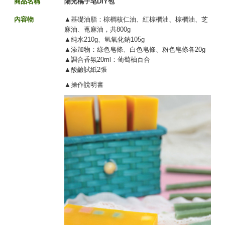
商品名稱
陽光橘子皂DIY包
內容物
▲基礎油脂：棕櫚核仁油、紅棕櫚油、棕櫚油、芝
麻油、蓖麻油，共800g
▲純水210g、氫氧化鈉105g
▲添加物：綠色皂條、白色皂
條
、粉色皂
條
各20g
▲調合香氛20ml：葡萄柚百合
▲酸鹼試紙2張
▲操作說明書