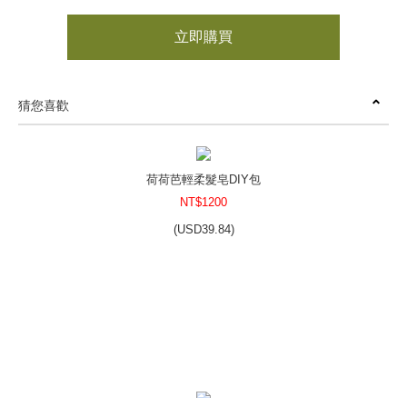
立即購買
猜您喜歡
荷荷芭輕柔髮皂DIY包
NT$1200
(
USD
39.84)