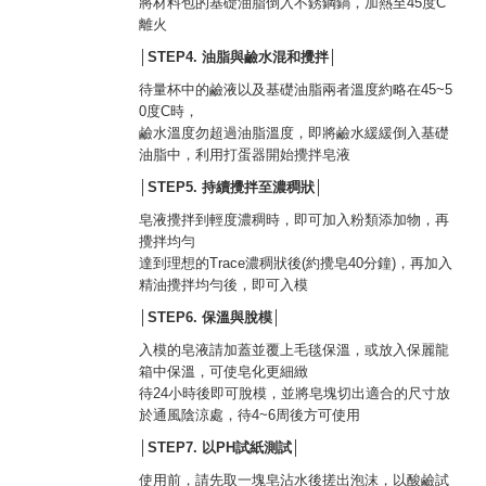
將材料包的基礎油脂倒入不銹鋼鍋，加熱至45度C
離火
│STEP4.
油脂與鹼水混和攪拌
│
待量杯中的鹼液以及基礎油脂兩者溫度約略在45~5
0度C時，
鹼水溫度勿超過油脂溫度，即將鹼水緩緩倒入基礎
油脂中，利用打蛋器開始攪拌皂液
│STEP5.
持續攪拌至濃稠狀
│
皂液攪拌到輕度濃稠時，即可加入粉類添加物，再
攪拌均勻
達到理想的Trace濃稠狀後(約攪皂40分鐘)，再加入
精油攪拌均勻後，即可入模
│STEP6.
保溫與脫模
│
入模的皂液請加蓋並覆上毛毯保溫，或放入保麗龍
箱中保溫，可使皂化更細緻
待24小時後即可脫模，並將皂塊切出適合的尺寸放
於通風陰涼處，待4~6周後方可使用
│STEP7.
以PH試紙測試
│
使用前，請先取一塊皂沾水後搓出泡沫，以酸鹼試