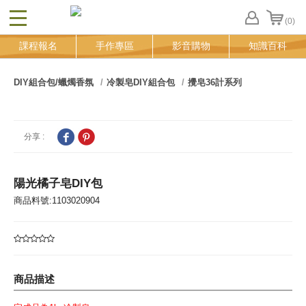
(0)
CLOSE
FB
課程報名
手作專區
影音購物
知識百科
登
入
追
DIY組合包/蠟燭香氛
冷製皂DIY組合包
攪皂36計系列
蹤
清
單
分享 :
陽光橘子皂DIY包
商品料號:1103020904
商品描述