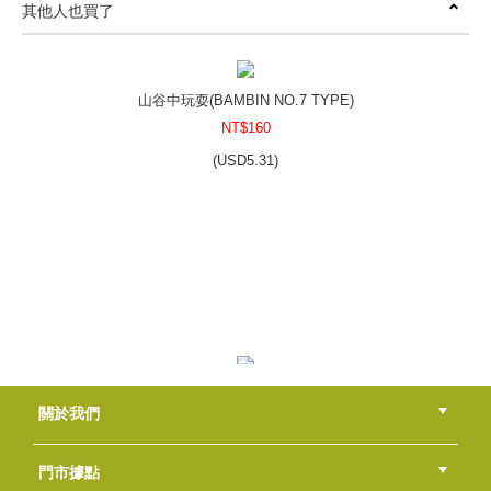
其他人也買了
沁涼運動皂DIY包
NT$700
(
USD
23.24)
山谷中玩耍(BAMBIN NO.7 TYPE)
NT$160
(
USD
5.31)
寶寶好眠皂DIY包
NT$800
(
USD
26.56)
粉柔玫瑰
關於我們
NT$70
(
USD
2.32)
公司簡介
品牌故事
最新消息
隱私權聲明
版權聲明
門市據點