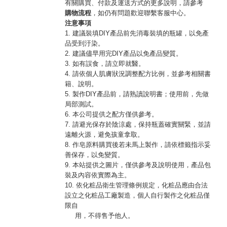
有關購買、付款及運送方式的更多說明，請參考
購物流程
，如仍有問題歡迎聯繫客服中心。
注意事項
1. 建議裝填DIY產品前先消毒裝填的瓶罐，以免產
品受到汙染。
2. 建議儘早用完DIY產品以免產品變質。
3. 如有誤食，請立即就醫。
4. 請依個人肌膚狀況調整配方比例，並參考相關書
籍、說明。
5. 製作DIY產品前，請熟讀說明書；使用前，先做
局部測試。
6. 本公司提供之配方僅供參考。
7. 請避光保存於陰涼處，保持瓶蓋確實關緊，並請
遠離火源，避免孩童拿取。
8. 作皂原料購買後若未馬上製作，請依標籤指示妥
善保存，以免變質。
9. 本站提供之圖片，僅供參考及說明使用，產品包
裝及內容依實際為主。
10. 依化粧品衛生管理條例規定，化粧品應由合法
設立之化粧品工廠製造，個人自行製作之化粧品僅
限自
用，不得售予他人。