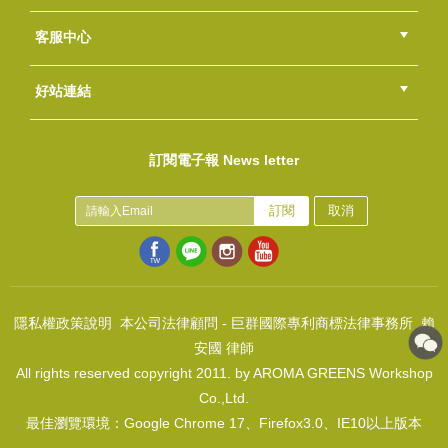
總部
北區
中區
南區
東區
海外
客服中心
會員等級
購物流程
訂單查詢
常見問題
海外訂購流程
連絡我們
下載專區
紅利點數
好站連結
薰衣草茶油皂DIY包
綠界快速刷卡連結
香草工房手工皂粉絲團
LINE@好友招募中
香草皂友分享團
NT$900
訂閱電子報 News letter
(
USD
29.88)
東方美人洗面DIY包
NT$700
訂閱
取消
(
USD
23.24)
隱私權政策說明
本公司法律顧問 - 巨群國際專利商標法律事務所 賴
安國 律師
All rights reserved copyright 2011. by AROMA GREENS Workshop
少女情懷沐浴皂DIY包
Co.,Ltd.
NT$700
最佳瀏覽環境：Google Chrome 17、Firefox3.0、IE10以上版本
(
USD
23.24)