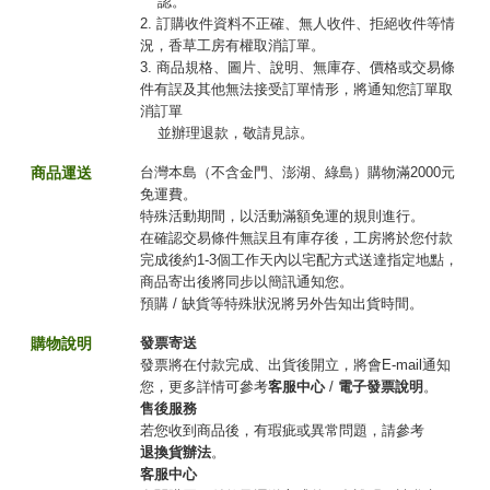
認。
2. 訂購收件資料不正確、無人收件、拒絕收件等情
況，香草工房有權取消訂單。
3. 商品規格、圖片、說明、無庫存、價格或交易條
件有誤及其他無法接受訂單情形，將通知您訂單取
消訂單
並辦理退款，敬請見諒。
商品運送
台灣本島（不含金門、澎湖、綠島）購物滿2000元
免運費。
特殊活動期間，以活動滿額免運的規則進行。
在確認交易條件無誤且有庫存後，工房將於您付款
完成後約1-3個工作天內以宅配方式送達指定地點，
商品寄出後將同步以簡訊通知您。
預購 / 缺貨等特殊狀況將另外告知出貨時間。
購物說明
發票寄送
發票將在付款完成、出貨後開立，將會E-mail通知
您，更多詳情可參考
客服中心
/
電子發票說明
。
售後服務
若您收到商品後，有瑕疵或異常問題，請參考
退換貨辦法
。
客服中心