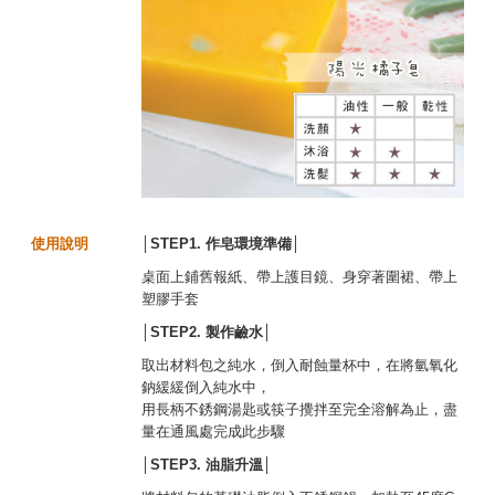
使用說明
│STEP1.
作皂環境準備
│
桌面上鋪舊報紙、帶上護目鏡、身穿著圍裙、帶上
塑膠手套
│STEP2.
製作鹼水│
取出材料包之純水，倒入耐蝕量杯中，在將氫氧化
鈉緩緩倒入純水中，
用長柄不銹鋼湯匙或筷子攪拌至完全溶解為止，盡
量在通風處完成此步驟
│STEP3.
油脂升溫
│