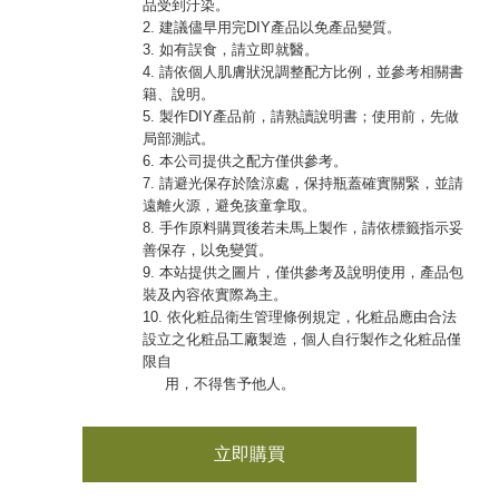
品受到汙染。
2. 建議儘早用完DIY產品以免產品變質。
3. 如有誤食，請立即就醫。
4. 請依個人肌膚狀況調整配方比例，並參考相關書
籍、說明。
5. 製作DIY產品前，請熟讀說明書；使用前，先做
局部測試。
6. 本公司提供之配方僅供參考。
7. 請避光保存於陰涼處，保持瓶蓋確實關緊，並請
遠離火源，避免孩童拿取。
8. 手作原料購買後若未馬上製作，請依標籤指示妥
善保存，以免變質。
9. 本站提供之圖片，僅供參考及說明使用，產品包
裝及內容依實際為主。
10. 依化粧品衛生管理條例規定，化粧品應由合法
設立之化粧品工廠製造，個人自行製作之化粧品僅
限自
用，不得售予他人。
立即購買