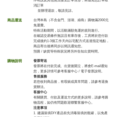
件有誤及其他無法接受訂單情形，將通知您訂單取
消訂單
並辦理退款，敬請見諒。
商品運送
台灣本島（不含金門、澎湖、綠島）購物滿2000元
免運費。
特殊活動期間，以活動滿額免運的規則進行。
在確認交易條件無誤且有庫存後，工房將於您付款
完成後約1-3個工作天內以宅配方式送達指定地點，
商品寄出後將同步以簡訊通知您。
預購 / 缺貨等特殊狀況將另外告知出貨時間。
購物說明
發票寄送
發票將在付款完成、出貨後開立，將會E-mail通知
您，更多詳情可參考客服中心 / 電子發票說明。
售後服務
若您收到商品後，有瑕疵或異常問題，請參考退換
貨辦法。
客服中心
有關購買、付款及運送方式的更多說明，請參考購
物流程，如仍有問題歡迎聯繫客服中心。
注意事項
1. 建議裝填DIY產品前先消毒裝填的瓶罐，以免產