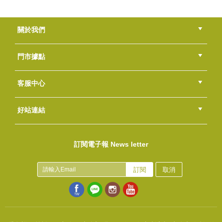
關於我們
公司簡介
品牌故事
最新消息
隱私權聲明
版權聲明
門市據點
總部
北區
中區
南區
東區
海外
客服中心
會員等級
購物流程
訂單查詢
常見問題
海外訂購流程
連絡我們
下載專區
紅利點數
好站連結
綠界快速刷卡連結
香草工房手工皂粉絲團
LINE@好友招募中
香草皂友分享團
訂閱電子報 News letter
訂閱
取消