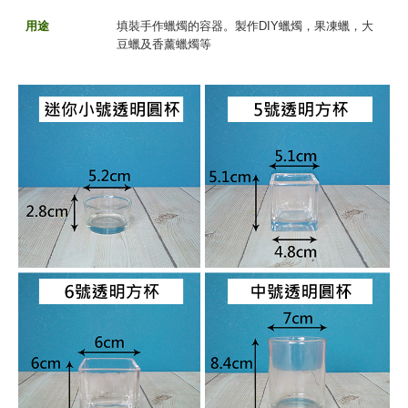
用途
填裝手作蠟燭的容器。製作DIY蠟燭，果凍蠟，大
豆蠟及香薰蠟燭等