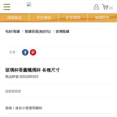
(0)
CLOSE
FB
課程報名
手作專區
影音購物
知識百科
登
入
追
包材/瓶罐
瓶罐容器(無折扣)
玻璃瓶罐
蹤
清
單
分享 :
玻璃杯香薰蠟燭杯 各種尺寸
商品料號:8201000103
規格 /
迷你小號透明圓杯