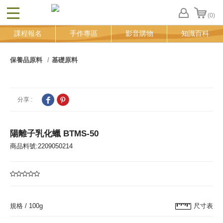
(0)
CLOSE
FB
課程報名
手作專區
影音購物
知識百科
登
入
追
保養品原料
基礎原料
蹤
清
單
分享 :
陽離子乳化蠟 BTMS-50
商品料號:2209050214
規格 /
100g
尺寸表