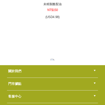
(
USD
1.66)
未精製酪梨油
NT$150
(
USD
4.98)
紙皂模-渲染盤
關於我們
NT$300
(
USD
9.96)
公司簡介
品牌故事
最新消息
隱私權聲明
版權聲明
門市據點
總部
北區
中區
南區
東區
海外
客服中心