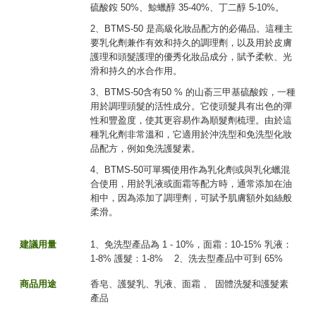
硫酸銨 50%、鯨蠟醇 35-40%、丁二醇 5-10%。
2、BTMS-50 是高級化妝品配方的必備品。這種主
要乳化劑兼作有效和持久的調理劑，以及用於皮膚
護理和頭髮護理的優秀化妝品成分，賦予柔軟、光
滑和持久的水合作用。
3、BTMS-50含有50 % 的山萮三甲基硫酸銨，一種
用於調理頭髮的活性成分。它使頭髮具有出色的彈
性和豐盈度，使其更容易作為順髮劑梳理。由於這
種乳化劑非常溫和，它適用於沖洗型和免洗型化妝
品配方，例如免洗護髮素。
4、BTMS-50可單獨使用作為乳化劑或與乳化蠟混
合使用，用於乳液或面霜等配方時，通常添加在油
相中，因為添加了調理劑，可賦予肌膚額外如絲般
柔滑。
建議用量
1、免洗型產品為 1 - 10%，面霜：10-15% 乳液：
1-8% 護髮：1-8% 2、洗去型產品中可到 65%
商品用途
香皂、護髮乳、乳液、面霜 、 固體洗髮和護髮素
產品