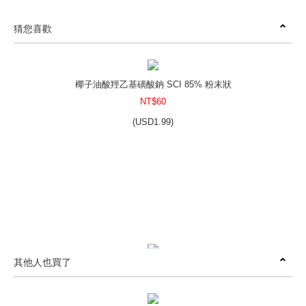
猜您喜歡
椰子油酸羥乙基磺酸鈉 SCI 85% 粉末狀
NT$60
(
USD
1.99)
其他人也買了
鯨蠟硬脂醇 1618醇 Cetearyl Alcohol(30:70)
NT$50