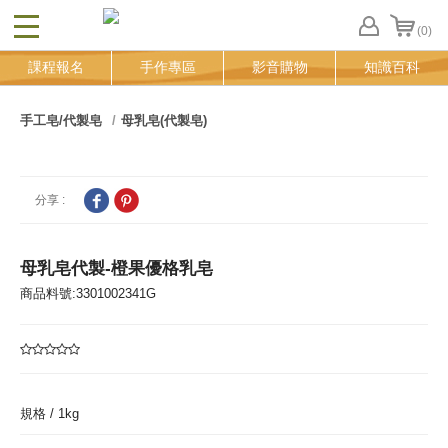
(0)
CLOSE
FB
課程報名
手作專區
影音購物
知識百科
登
入
追
手工皂/代製皂
母乳皂(代製皂)
蹤
清
單
分享 :
母乳皂代製-橙果優格乳皂
商品料號:3301002341G
規格 /
1kg