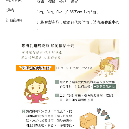
萊姆、檸檬、優格、蜂蜜
規格
1kg、3kg、5kg（6*8*25cm 1kg / 條）
訂購說明
此為客製商品，欲瞭解代製詳情，請聯絡
客服中心
。