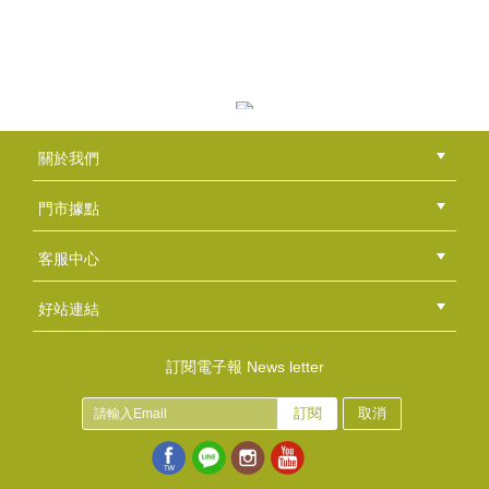
母乳皂代製-純淨乳皂
NT$1200
(
USD
39.84)
母乳皂代製-珍珠紫草乳皂
關於我們
NT$1200
公司簡介
品牌故事
最新消息
隱私權聲明
版權聲明
(
USD
39.84)
門市據點
總部
北區
中區
南區
東區
海外
客服中心
會員等級
購物流程
訂單查詢
常見問題
海外訂購流程
連絡我們
下載專區
紅利點數
好站連結
綠界快速刷卡連結
香草工房手工皂粉絲團
LINE@好友招募中
香草皂友分享團
母乳皂代製-陽光乳皂
訂閱電子報 News letter
NT$1200
訂閱
取消
(
USD
39.84)
母乳皂代製-金盞花乳皂
NT$1200