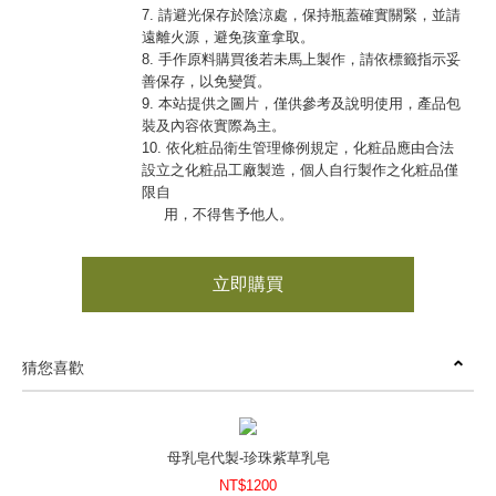
7. 請避光保存於陰涼處，保持瓶蓋確實關緊，並請
遠離火源，避免孩童拿取。
8. 手作原料購買後若未馬上製作，請依標籤指示妥
善保存，以免變質。
9. 本站提供之圖片，僅供參考及說明使用，產品包
裝及內容依實際為主。
10. 依化粧品衛生管理條例規定，化粧品應由合法
設立之化粧品工廠製造，個人自行製作之化粧品僅
限自
用，不得售予他人。
立即購買
猜您喜歡
母乳皂代製-珍珠紫草乳皂
NT$1200