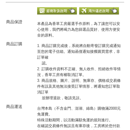
商品保證
本產品為香草工房嚴選手作原料，為了讓您可以安
心使用，我們將竭力為您篩選品質好、使用方便安
全的原料。
商品訂購
1. 商品訂購完成後，系統將自動寄發訂購完成通知
至您的電子信箱。通知函僅通知接獲購買需求，非
訂單確
認。
2. 訂購收件資料不正確、無人收件、拒絕收件等情
況，香草工房有權取消訂單。
3. 商品規格、圖片、說明、無庫存、價格或交易條
件有誤及其他無法接受訂單情形，將通知您訂單取
消訂單
並辦理退款，敬請見諒。
商品運送
台灣本島（不含金門、澎湖、綠島）購物滿2000元
免運費。
特殊活動期間，以活動滿額免運的規則進行。
在確認交易條件無誤且有庫存後，工房將於您付款