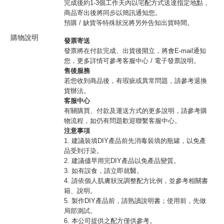
完成後約1-3個工作天內以宅配方式送達指定地點，
商品寄出後將同步以簡訊通知您。
預購 / 缺貨等特殊狀況將另外告知出貨時間。
購物說明
發票寄送
發票將在付款完成、出貨後開立，將會E-mail通知
您，更多詳情可參考客服中心 / 電子發票說明。
售後服務
若您收到商品後，有瑕疵或異常問題，請參考退換
貨辦法。
客服中心
有關購買、付款及運送方式的更多說明，請參考購
物流程，如仍有問題歡迎聯繫客服中心。
注意事項
1. 建議裝填DIY產品前先消毒裝填的瓶罐，以免產
品受到汙染。
2. 建議儘早用完DIY產品以免產品變質。
3. 如有誤食，請立即就醫。
4. 請依個人肌膚狀況調整配方比例，並參考相關書
籍、說明。
5. 製作DIY產品前，請熟讀說明書；使用前，先做
局部測試。
6. 本公司提供之配方僅供參考。