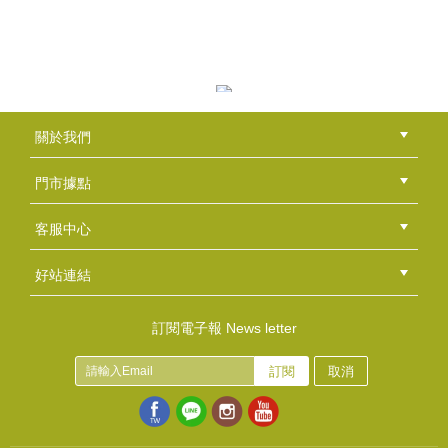
皂彩紙~紋路風格-灰藍色+迷你皂腰帶-粉彩紙系列-粉橘
NT$100
NT$69
(
USD
2.29)
皂彩紙~繡球花園
關於我們
NT$50
公司簡介
品牌故事
最新消息
隱私權聲明
版權聲明
(
USD
1.66)
門市據點
總部
北區
中區
南區
東區
海外
客服中心
會員等級
購物流程
訂單查詢
常見問題
海外訂購流程
連絡我們
下載專區
紅利點數
好站連結
綠界快速刷卡連結
香草工房手工皂粉絲團
LINE@好友招募中
香草皂友分享團
皂彩紙-雲彩紙風格-橘 + 迷你皂腰帶~英式下午茶
訂閱電子報 News letter
NT$100
NT$69
訂閱
取消
(
USD
2.29)
蓖麻油
NT$190
(
USD
6.31)