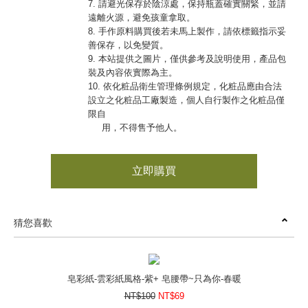
7. 請避光保存於陰涼處，保持瓶蓋確實關緊，並請
遠離火源，避免孩童拿取。
8. 手作原料購買後若未馬上製作，請依標籤指示妥
善保存，以免變質。
9. 本站提供之圖片，僅供參考及說明使用，產品包
裝及內容依實際為主。
10. 依化粧品衛生管理條例規定，化粧品應由合法
設立之化粧品工廠製造，個人自行製作之化粧品僅
限自
用，不得售予他人。
立即購買
猜您喜歡
皂彩紙-雲彩紙風格-紫+ 皂腰帶~只為你-春暖
NT$100
NT$69