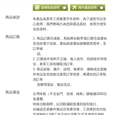
商品保證
本產品為香草工房嚴選手作原料，為了讓您可以安
心使用，我們將竭力為您篩選品質好、使用方便安
全的原料。
商品訂購
1. 商品訂購完成後，系統將自動寄發訂購完成通知
至您的電子信箱。通知函僅通知接獲購買需求，非
訂單確
認。
2. 訂購收件資料不正確、無人收件、拒絕收件等情
況，香草工房有權取消訂單。
3. 商品規格、圖片、說明、無庫存、價格或交易條
件有誤及其他無法接受訂單情形，將通知您訂單取
消訂單
並辦理退款，敬請見諒。
商品運送
台灣本島（不含金門、澎湖、綠島）購物滿2000元
免運費。
特殊活動期間，以活動滿額免運的規則進行。
在確認交易條件無誤且有庫存後，工房將於您付款
完成後約1-3個工作天內以宅配方式送達指定地點，