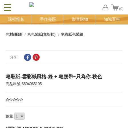
(0)
CLOSE
FB
課程報名
手作專區
影音購物
知識百科
登
入
追
包材/瓶罐
皂包裝紙(無折扣)
皂彩紙包裝組
蹤
清
單
分享 :
皂彩紙-雲彩紙風格-綠 + 皂腰帶~只為你-秋色
商品料號:6604065105
數量