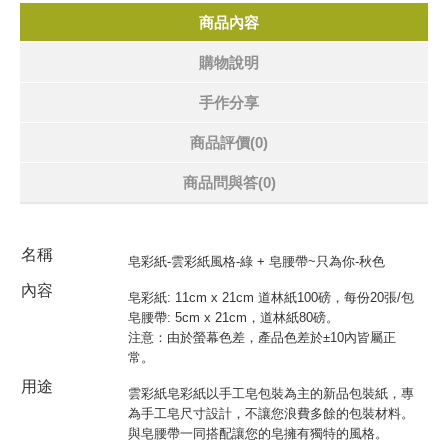
商品內容
購物說明
手作分享
商品評價(0)
商品問與答
(0)
名稱
皂彩紙-雲彩紙風格-綠 + 皂腰帶~只為你-秋色
內容
皂彩紙: 11cm x 21cm 道林紙100磅，每份20張/包
皂腰帶: 5cm x 21cm，道林紙80磅。
注意：由於螢幕色差，產品色差於±10內皆屬正
常。
用途
雲彩紙皂彩紙以手工皂包裝為主的新品包裝紙，專
為手工皂尺寸設計，不讓您浪費多餘的包裝材料。
與皂腰帶一同搭配讓您的皂擁有獨特的風格。