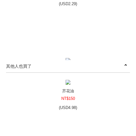
(
USD
2.29)
其他人也買了
皂彩紙-雲彩紙風格-橘 + 皂腰帶~只為你-仲夏
NT$100
NT$69
(
USD
2.29)
芥花油
NT$150
(
USD
4.98)