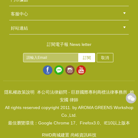
總部
北區
中區
南區
東區
海外
客服中心
會員等級
購物流程
訂單查詢
常見問題
海外訂購流程
連絡我們
下載專區
紅利點數
好站連結
綠界快速刷卡連結
香草工房手工皂粉絲團
LINE@好友招募中
香草皂友分享團
皂彩紙~生日快樂-黃
訂閱電子報 News letter
NT$50
訂閱
取消
(
USD
1.66)
精製馬油(中國)Refined Horse Oil
NT$230
(
USD
7.64)
隱私權政策說明
本公司法律顧問 - 巨群國際專利商標法律事務所 賴
安國 律師
All rights reserved copyright 2011. by AROMA GREENS Workshop
Co.,Ltd.
最佳瀏覽環境：Google Chrome 17、Firefox3.0、IE10以上版本
皂彩紙~生日快樂-橘
NT$50
RWD商城建置 尚峪資訊科技