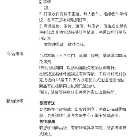
訂單確
認。
2. 訂購收件資料不正確、無人收件、拒絕收件等情
況，香草工房有權取消訂單。
3. 商品規格、圖片、說明、無庫存、價格或交易條
件有誤及其他無法接受訂單情形，將通知您訂單取
消訂單
並辦理退款，敬請見諒。
商品運送
台灣本島（不含金門、澎湖、綠島）購物滿2000元
免運費。
特殊活動期間，以活動滿額免運的規則進行。
在確認交易條件無誤且有庫存後，工房將於您付款
完成後約1-3個工作天內以宅配方式送達指定地點，
商品寄出後將同步以簡訊通知您。
預購 / 缺貨等特殊狀況將另外告知出貨時間。
購物說明
發票寄送
發票將在付款完成、出貨後開立，將會E-mail通知
您，更多詳情可參考客服中心 / 電子發票說明。
售後服務
若您收到商品後，有瑕疵或異常問題，請參考退換
貨辦法。