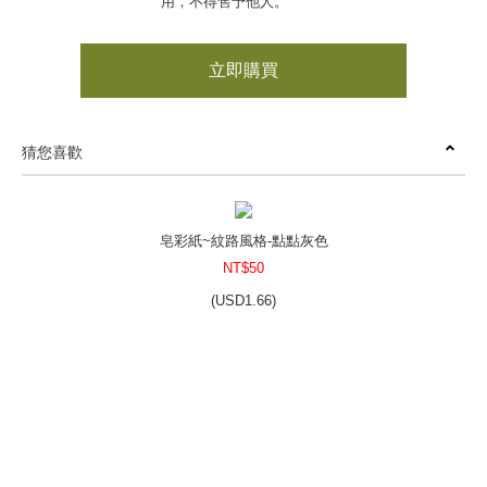
用，不得售予他人。
立即購買
猜您喜歡
皂彩紙~紋路風格-點點灰色
NT$50
(
USD
1.66)