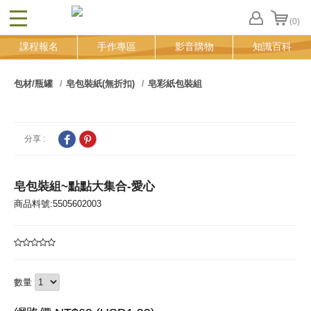
(0)
CLOSE
FB
課程報名
手作專區
影音購物
知識百科
登
入
追
包材/瓶罐
皂包裝紙(無折扣)
皂彩紙包裝組
蹤
清
單
分享 :
皂包裝組~點點大集合-愛心
商品料號:5505602003
數量