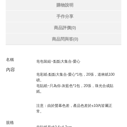
購物說明
手作分享
商品評價(0)
商品問與答
(0)
名
稱
皂包裝組~點點大集合-愛心
內容
皂彩紙-點點大集合-愛心*1包，20張，道林紙100
磅。
皂貼紙~只為你-灰藍色*1包，20張，珠光合成貼
紙。
注意：由於螢幕色差，產品色差於±10內皆屬正
常。
規格