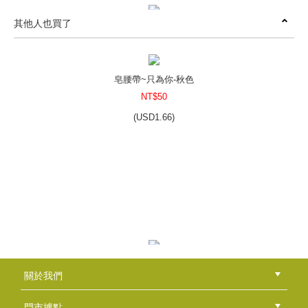
其他人也買了
皂彩紙包裝組~賀新年皂紅包組-紫
NT$80
(
USD
2.66)
皂腰帶~只為你-秋色
NT$50
(
USD
1.66)
皂包裝組~紋路風格-點點灰色
NT$75
(
USD
2.49)
迷你皂腰帶-粉彩紙系列-粉橘
關於我們
NT$30
公司簡介
品牌故事
最新消息
隱私權聲明
版權聲明
(
USD
1)
門市據點