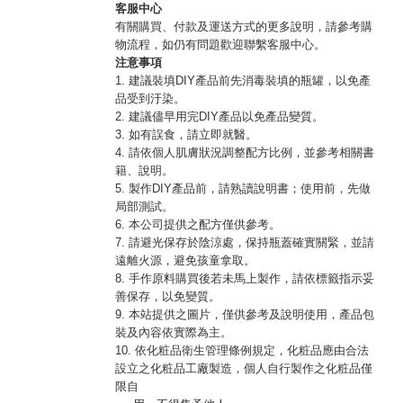
客服中心
有關購買、付款及運送方式的更多說明，請參考購
物流程，如仍有問題歡迎聯繫客服中心。
注意事項
1. 建議裝填DIY產品前先消毒裝填的瓶罐，以免產
品受到汙染。
2. 建議儘早用完DIY產品以免產品變質。
3. 如有誤食，請立即就醫。
4. 請依個人肌膚狀況調整配方比例，並參考相關書
籍、說明。
5. 製作DIY產品前，請熟讀說明書；使用前，先做
局部測試。
6. 本公司提供之配方僅供參考。
7. 請避光保存於陰涼處，保持瓶蓋確實關緊，並請
遠離火源，避免孩童拿取。
8. 手作原料購買後若未馬上製作，請依標籤指示妥
善保存，以免變質。
9. 本站提供之圖片，僅供參考及說明使用，產品包
裝及內容依實際為主。
10. 依化粧品衛生管理條例規定，化粧品應由合法
設立之化粧品工廠製造，個人自行製作之化粧品僅
限自