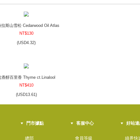
拉斯山雪松 Cedarwood Oil Atlas
NT$130
(
USD
4.32)
香醇百里香 Thyme ct.Linalool
NT$410
(
USD
13.61)
門市據點
客服中心
好站連
歐薄荷 Peppermint Oil Piperita
NT$190
總部
會員等級
綠界快