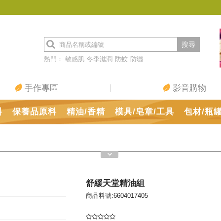
搜尋
熱門：
敏感肌
冬季滋潤
防蚊
防曬
手作專區
影音購物
料
保養品原料
精油/香精
模具/皂章/工具
包材/瓶
舒緩天堂精油組
商品料號:6604017405