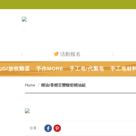
活動報名
山G/放牧雞蛋
手作MORE
手工皂/代製皂
手工皂材
Home
精油/香精
百變馥郁精油組
分享 :