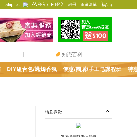
Ship to：
登入 /
FB登入
註冊
追蹤清單
(0)
香港
日本
中國
澳門
美國
新加坡
馬來西亞
台灣
知識百科
罐
DIY組合包/蠟燭香氛
優惠/團購/手工皂課程班
特
猜您喜歡