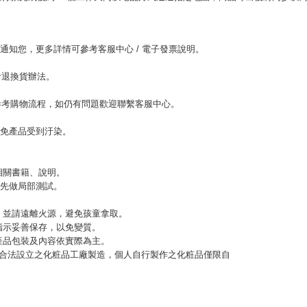
。
l通知您，更多詳情可參考客服中心 / 電子發票說明。
考退換貨辦法。
參考購物流程，如仍有問題歡迎聯繫客服中心。
以免產品受到汙染。
相關書籍、說明。
，先做局部測試。
緊，並請遠離火源，避免孩童拿取。
指示妥善保存，以免變質。
，產品包裝及內容依實際為主。
應由合法設立之化粧品工廠製造，個人自行製作之化粧品僅限自