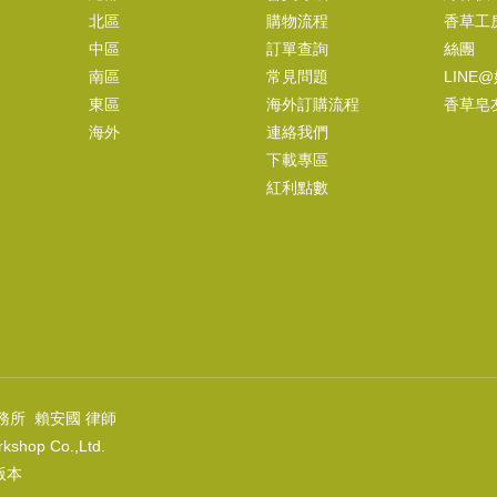
北區
購物流程
香草工
(
USD
6.31)
中區
訂單查詢
絲團
南區
常見問題
LINE
東區
海外訂購流程
香草皂
海外
連絡我們
錫蘭肉桂皮 Cinnamon Bark Oil
下載專區
NT$190
紅利點數
(
USD
6.31)
乳香Frankincense Oil
NT$590
(
USD
19.59)
務所 賴安國 律師
kshop Co.,Ltd.
上版本