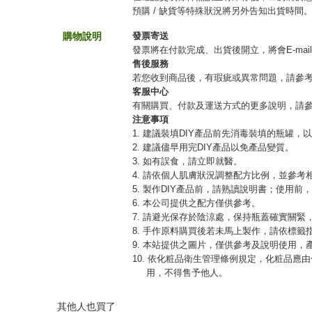
預購 / 缺貨等特殊狀況將另外告知出貨時間
購物說明
發票寄送
發票將在付款完成、出貨後開立，將會E-mai
售後服務
若您收到商品後，有瑕疵或異常問題，請參
客服中心
有關購買、付款及運送方式的更多說明，請
注意事項
1. 建議裝填DIY產品前先消毒裝填的瓶罐，
2. 建議儘早用完DIY產品以免產品變質。
3. 如有誤食，請立即就醫。
4. 請依個人肌膚狀況調整配方比例，並參考
5. 製作DIY產品前，請熟讀說明書；使用前
6. 本公司提供之配方僅供參考。
7. 請避光保存於陰涼處，保持瓶蓋確實關
8. 手作原料購買後若未馬上製作，請依標籤
9. 本站提供之圖片，僅供參考及說明使用
10. 依化粧品衛生管理條例規定，化粧品
用，不得售予他人。
其他人也買了