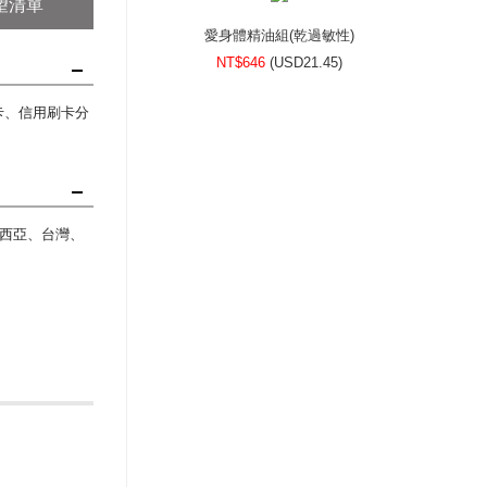
望清單
愛身體精油組(乾過敏性)
NT$646
(
USD
21.45)
刷卡、信用刷卡分
西亞、台灣、