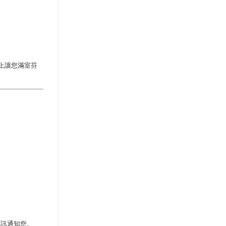
上讓您滿室芬
簡訊通知您。