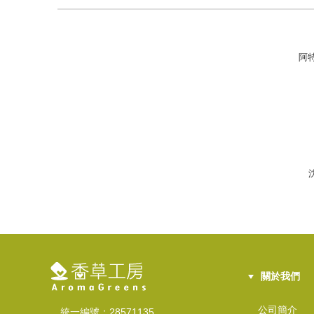
阿特
沈
關於我們
公司簡介
統一編號：28571135