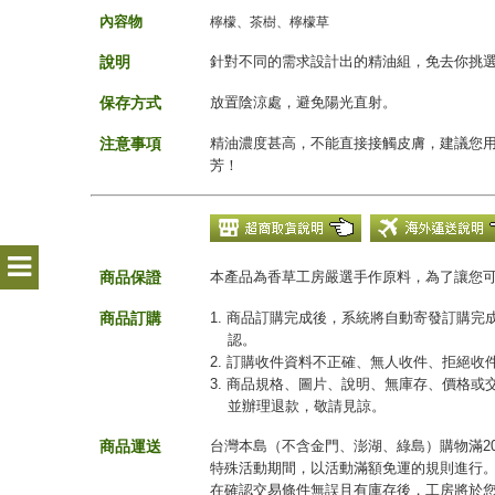
內容物
檸檬
、茶樹
、檸檬草
說明
針對不同的需求設計出的精油組，免去你挑
保存方式
放置陰涼處，避免陽光直射。
注意事項
精油濃度甚高，不能直接接觸皮膚，建議您
芳！
商品保證
本產品為香草工房嚴選手作原料，為了讓您
商品訂購
1. 商品訂購完成後，系統將自動寄發訂購
認。
2. 訂購收件資料不正確、無人收件、拒絕
3. 商品規格、圖片、說明、無庫存、價格
並辦理退款，敬請見諒。
商品運送
台灣本島（不含金門、澎湖、綠島）購物滿20
特殊活動期間，以活動滿額免運的規則進行
在確認交易條件無誤且有庫存後，工房將於您