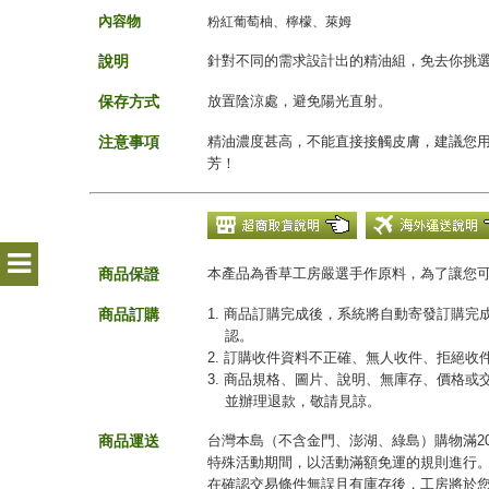
內容物
粉紅葡萄柚
、檸檬
、萊姆
說明
針對不同的需求設計出的精油組，免去你挑
保存方式
放置陰涼處，避免陽光直射。
注意事項
精油濃度甚高，不能直接接觸皮膚，建議您
芳！
商品保證
本產品為香草工房嚴選手作原料，為了讓您
商品訂購
1. 商品訂購完成後，系統將自動寄發訂購
認。
2. 訂購收件資料不正確、無人收件、拒絕
3. 商品規格、圖片、說明、無庫存、價格
並辦理退款，敬請見諒。
商品運送
台灣本島（不含金門、澎湖、綠島）購物滿20
特殊活動期間，以活動滿額免運的規則進行
在確認交易條件無誤且有庫存後，工房將於您