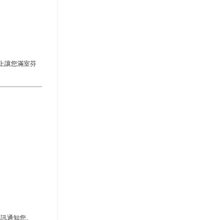
上讓您滿室芬
簡訊通知您。