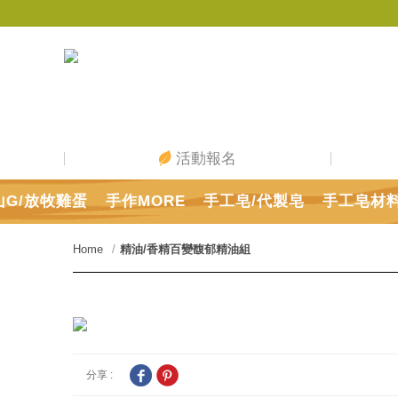
活動報名
山G/放牧雞蛋
手作MORE
手工皂/代製皂
手工皂材
Home
精油/香精
百變馥郁精油組
分享 :