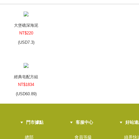
大堡礁深海泥
NT$220
(
USD
7.3)
經典皂配方組
NT$1834
(
USD
60.89)
門市據點
客服中心
好站連
有機雙效洗髮皂DIY包
NT$1000
總部
會員等級
綠界快