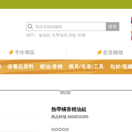
搜尋
熱門：
敏感肌
冬季滋潤
防蚊
防曬
手作專區
影音購物
料
保養品原料
精油/香精
模具/皂章/工具
包材/瓶
熱帶橘香精油組
商品料號:6604016305