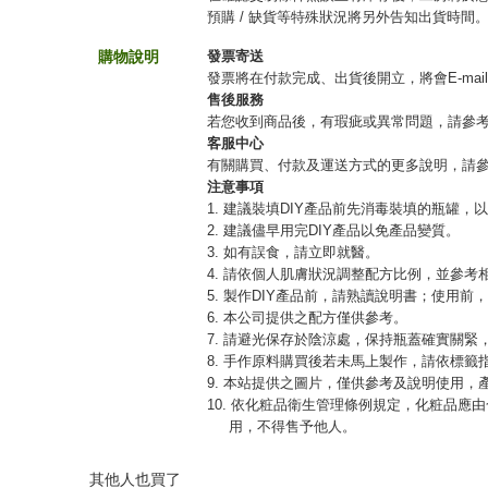
預購 / 缺貨等特殊狀況將另外告知出貨時間
購物說明
發票寄送
發票將在付款完成、出貨後開立，將會E-mai
售後服務
若您收到商品後，有瑕疵或異常問題，請參
客服中心
有關購買、付款及運送方式的更多說明，請
注意事項
1. 建議裝填DIY產品前先消毒裝填的瓶罐，
2. 建議儘早用完DIY產品以免產品變質。
3. 如有誤食，請立即就醫。
4. 請依個人肌膚狀況調整配方比例，並參考
5. 製作DIY產品前，請熟讀說明書；使用前
6. 本公司提供之配方僅供參考。
7. 請避光保存於陰涼處，保持瓶蓋確實關
8. 手作原料購買後若未馬上製作，請依標籤
9. 本站提供之圖片，僅供參考及說明使用
10. 依化粧品衛生管理條例規定，化粧品
用，不得售予他人。
其他人也買了