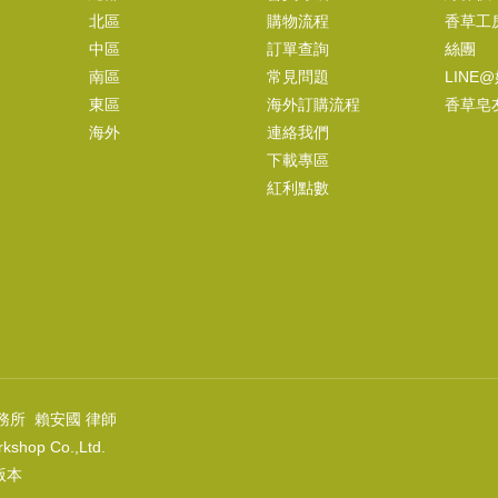
北區
購物流程
香草工
(
USD
33.2)
中區
訂單查詢
絲團
南區
常見問題
LINE
東區
海外訂購流程
香草皂
海外
連絡我們
拉花渲染油脂組
下載專區
NT$2090
紅利點數
(
USD
69.39)
彩色礦泥粉-玫瑰粉紅
NT$160
(
USD
5.31)
務所 賴安國 律師
kshop Co.,Ltd.
上版本