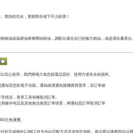
選、查詢的功夫，更能幫你省下不少鈔票！
用植物油或基礎油來稀釋純精油，調配出適合自已的複方精油，或是滴在薰香台
可以安心使用，我們將竭力為您篩選品質好、使用方便安全的原料。
完成通知至您的電子信箱。通知函僅通知接獲購買需求，非訂單確
收件等情況，香草工房有權取消訂單。
或交易條件有誤及其他無法接受訂單情形，將通知您訂單取消訂單
00元免運費。
。
付款完成後約1-3個工作天內以宅配方式送達指定地點，商品寄出後將同步以