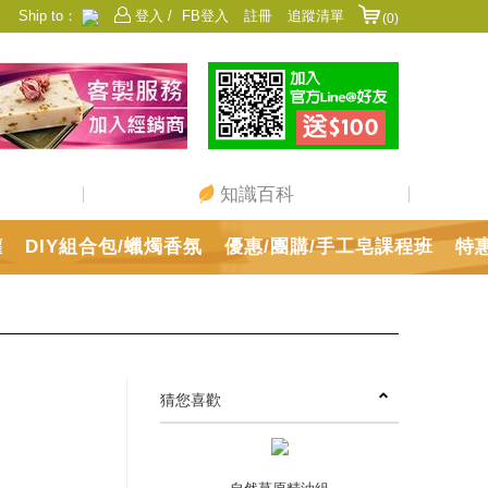
Ship to：
登入 /
FB登入
註冊
追蹤清單
(0)
香港
日本
中國
澳門
美國
新加坡
馬來西亞
台灣
知識百科
罐
DIY組合包/蠟燭香氛
優惠/團購/手工皂課程班
特
猜您喜歡