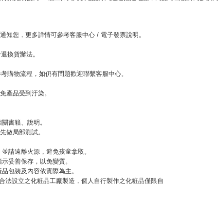
。
l通知您，更多詳情可參考客服中心 / 電子發票說明。
考退換貨辦法。
參考購物流程，如仍有問題歡迎聯繫客服中心。
以免產品受到汙染。
相關書籍、說明。
，先做局部測試。
緊，並請遠離火源，避免孩童拿取。
指示妥善保存，以免變質。
，產品包裝及內容依實際為主。
應由合法設立之化粧品工廠製造，個人自行製作之化粧品僅限自