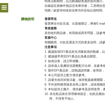
特殊活動期間，以活動滿額免運的規則進行
在確認交易條件無誤且有庫存後，工房將於您
預購 / 缺貨等特殊狀況將另外告知出貨時間
購物說明
發票寄送
發票將在付款完成、出貨後開立，將會E-mai
售後服務
若您收到商品後，有瑕疵或異常問題，請參
客服中心
有關購買、付款及運送方式的更多說明，請
注意事項
1. 建議裝填DIY產品前先消毒裝填的瓶罐，
2. 建議儘早用完DIY產品以免產品變質。
3. 如有誤食，請立即就醫。
4. 請依個人肌膚狀況調整配方比例，並參考
5. 製作DIY產品前，請熟讀說明書；使用前
6. 本公司提供之配方僅供參考。
7. 請避光保存於陰涼處，保持瓶蓋確實關
8. 手作原料購買後若未馬上製作，請依標籤
9. 本站提供之圖片，僅供參考及說明使用
10. 依化粧品衛生管理條例規定，化粧品
用，不得售予他人。