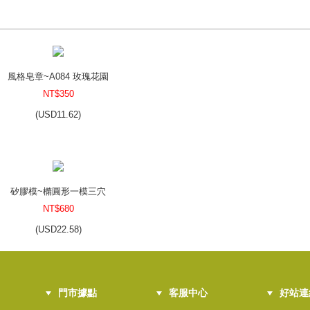
風格皂章~A084 玫瑰花園
NT$350
(
USD
11.62)
矽膠模~橢圓形一模三穴
NT$680
(
USD
22.58)
門市據點
客服中心
好站連
收縮膜16.3*10.2cm(PVC裁質)