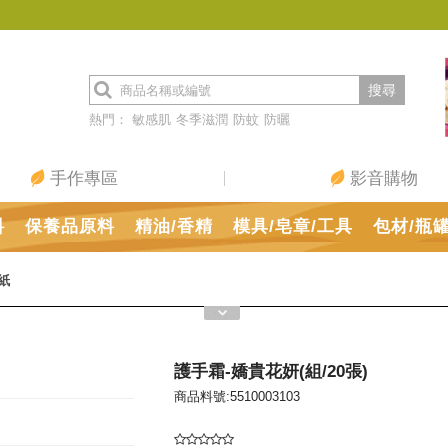
搜尋
熱門：
敏感肌
冬季滋潤
防蚊
防曬
手作專區
影音購物
料
保養品原料
精油/香精
模具/皂章/工具
包材/瓶
紙
護手霜-嬌貴花妍(組/20張)
商品料號:5510003103