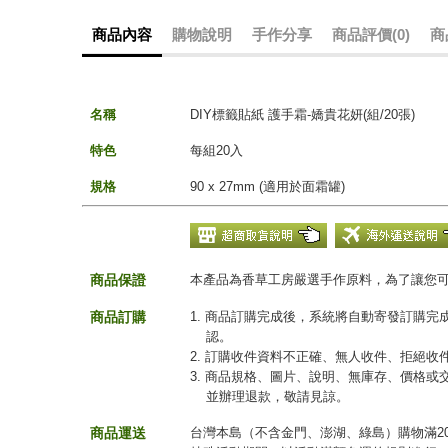
商品內容
購物說明
手作分享
商品評價(0)
商
名稱
DIY標籤貼紙 護手霜-嬌貴花妍(組/20張)
特色
每組20入
規格
90 x 27mm (適用於面霜罐)
商品保證
本產品為香草工房嚴選手作原料，為了讓您
商品訂購
1. 商品訂購完成後，系統將自動寄發訂購
認。
2. 訂購收件資料不正確、無人收件、拒絕
3. 商品規格、圖片、說明、無庫存、價格
並辦理退款，敬請見諒。
商品運送
台灣本島（不含金門、澎湖、綠島）購物滿20