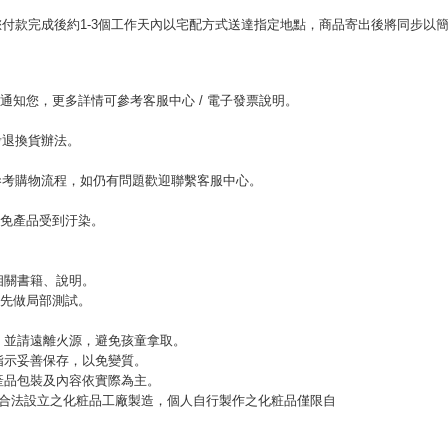
。
付款完成後約1-3個工作天內以宅配方式送達指定地點，商品寄出後將同步以
。
l通知您，更多詳情可參考客服中心 / 電子發票說明。
考退換貨辦法。
參考購物流程，如仍有問題歡迎聯繫客服中心。
以免產品受到汙染。
相關書籍、說明。
，先做局部測試。
緊，並請遠離火源，避免孩童拿取。
指示妥善保存，以免變質。
，產品包裝及內容依實際為主。
應由合法設立之化粧品工廠製造，個人自行製作之化粧品僅限自