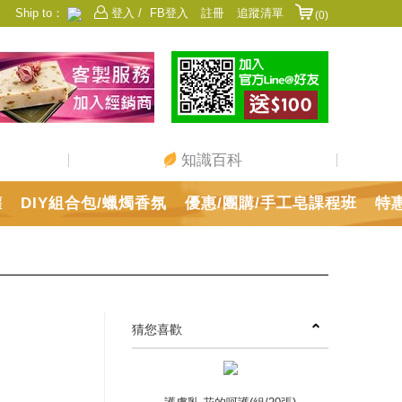
Ship to：
登入 /
FB登入
註冊
追蹤清單
(0)
香港
日本
中國
澳門
美國
新加坡
馬來西亞
台灣
知識百科
罐
DIY組合包/蠟燭香氛
優惠/團購/手工皂課程班
特
猜您喜歡