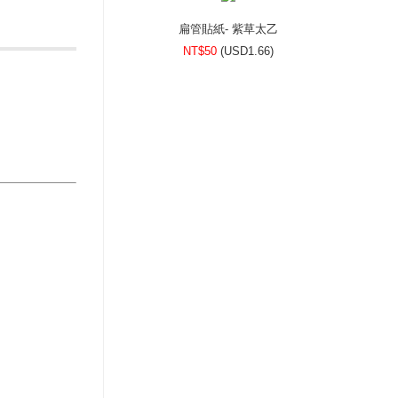
扁管貼紙- 紫草太乙
NT$50
(
USD
1.66)