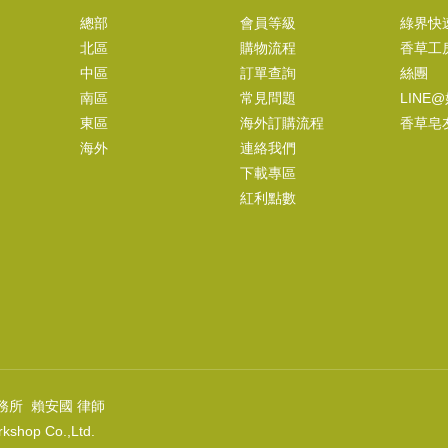
NT$75
總部
會員等級
綠界快
北區
購物流程
香草工
(
USD
2.49)
中區
訂單查詢
絲團
南區
常見問題
LINE
東區
海外訂購流程
香草皂
海外
連絡我們
風格皂章~H018 戳印-法薰
下載專區
NT$350
紅利點數
(
USD
11.62)
務所 賴安國 律師
kshop Co.,Ltd.