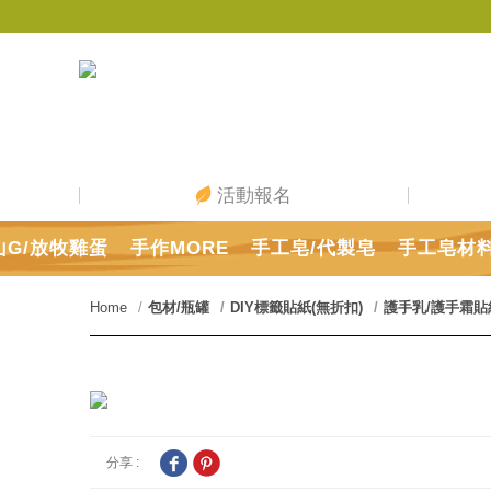
活動報名
山G/放牧雞蛋
手作MORE
手工皂/代製皂
手工皂材
Home
包材/瓶罐
DIY標籤貼紙(無折扣)
護手乳/護手霜貼
分享 :