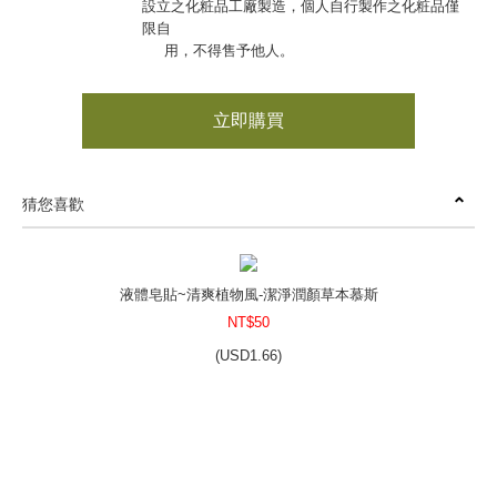
設立之化粧品工廠製造，個人自行製作之化粧品僅
限自
用，不得售予他人。
立即購買
猜您喜歡
液體皂貼~清爽植物風-潔淨潤顏草本慕斯
NT$50
(
USD
1.66)