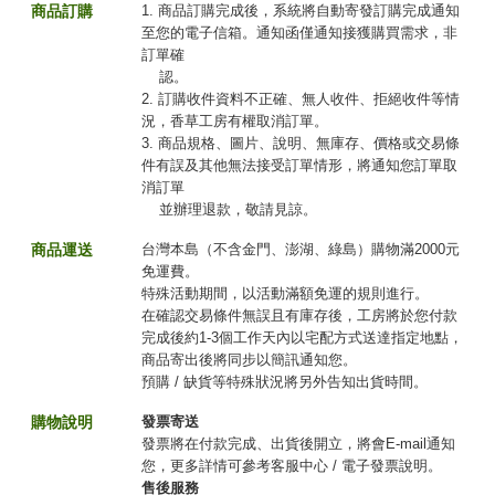
商品訂購
1. 商品訂購完成後，系統將自動寄發訂購完成通知
至您的電子信箱。通知函僅通知接獲購買需求，非
訂單確
認。
2. 訂購收件資料不正確、無人收件、拒絕收件等情
況，香草工房有權取消訂單。
3. 商品規格、圖片、說明、無庫存、價格或交易條
件有誤及其他無法接受訂單情形，將通知您訂單取
消訂單
並辦理退款，敬請見諒。
商品運送
台灣本島（不含金門、澎湖、綠島）購物滿2000元
免運費。
特殊活動期間，以活動滿額免運的規則進行。
在確認交易條件無誤且有庫存後，工房將於您付款
完成後約1-3個工作天內以宅配方式送達指定地點，
商品寄出後將同步以簡訊通知您。
預購 / 缺貨等特殊狀況將另外告知出貨時間。
購物說明
發票寄送
發票將在付款完成、出貨後開立，將會E-mail通知
您，更多詳情可參考客服中心 / 電子發票說明。
售後服務