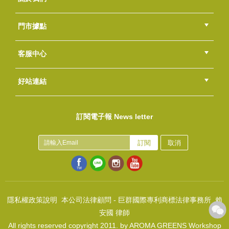
NT$50
(
USD
1.66)
公司簡介
品牌故事
最新消息
隱私權聲明
版權聲明
門市據點
總部
北區
中區
南區
東區
海外
客服中心
會員等級
購物流程
訂單查詢
常見問題
海外訂購流程
連絡我們
下載專區
紅利點數
好站連結
液體皂貼~清爽植物風-迷迭草本蘊絲洗髮露
綠界快速刷卡連結
香草工房手工皂粉絲團
LINE@好友招募中
香草皂友分享團
NT$50
訂閱電子報 News letter
(
USD
1.66)
化妝水貼紙-手感筆記
NT$50
訂閱
取消
(
USD
1.66)
隱私權政策說明
本公司法律顧問 - 巨群國際專利商標法律事務所 賴
安國 律師
All rights reserved copyright 2011. by AROMA GREENS Workshop