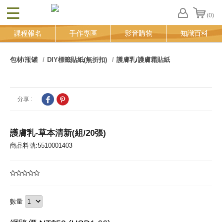
(0)
CLOSE
FB
課程報名
手作專區
影音購物
知識百科
登
入
追
包材/瓶罐
DIY標籤貼紙(無折扣)
護膚乳/護膚霜貼紙
蹤
清
單
分享 :
護膚乳-草本清新(組/20張)
商品料號:5510001403
數量