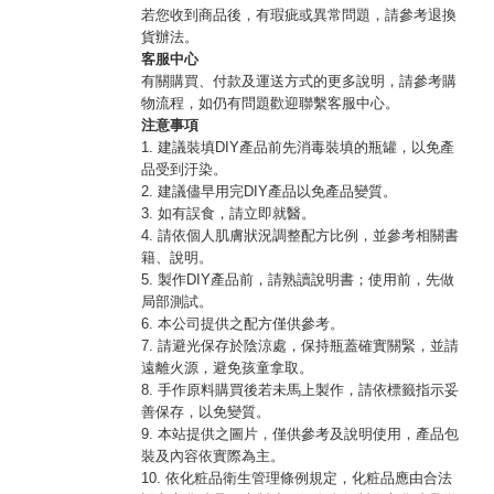
若您收到商品後，有瑕疵或異常問題，請參考退換
貨辦法。
客服中心
有關購買、付款及運送方式的更多說明，請參考購
物流程，如仍有問題歡迎聯繫客服中心。
注意事項
1. 建議裝填DIY產品前先消毒裝填的瓶罐，以免產
品受到汙染。
2. 建議儘早用完DIY產品以免產品變質。
3. 如有誤食，請立即就醫。
4. 請依個人肌膚狀況調整配方比例，並參考相關書
籍、說明。
5. 製作DIY產品前，請熟讀說明書；使用前，先做
局部測試。
6. 本公司提供之配方僅供參考。
7. 請避光保存於陰涼處，保持瓶蓋確實關緊，並請
遠離火源，避免孩童拿取。
8. 手作原料購買後若未馬上製作，請依標籤指示妥
善保存，以免變質。
9. 本站提供之圖片，僅供參考及說明使用，產品包
裝及內容依實際為主。
10. 依化粧品衛生管理條例規定，化粧品應由合法