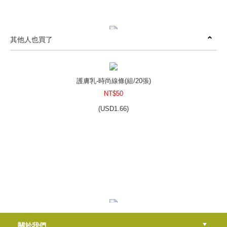
其他人也買了
精華液貼紙-新生喜悅（小）
NT$30
(
USD
1)
護膚乳-時尚線條(組/20張)
NT$50
(
USD
1.66)
洗髮專用-紫羅蘭果實
NT$50
(
USD
1.66)
化妝水貼紙-水亮透明(透明貼紙)
關於我們