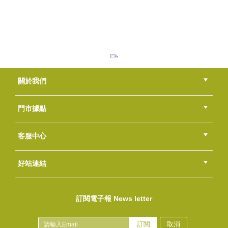
(素色)雪紗袋 12*17-淡紫
NT$60
(
USD
1.99)
禮盒腰帶~過新年
關於我們
NT$50
(
USD
1.66)
公司簡介
品牌故事
最新消息
隱私權聲明
版權聲明
門市據點
總部
北區
中區
南區
東區
海外
客服中心
會員等級
購物流程
訂單查詢
常見問題
海外訂購流程
連絡我們
下載專區
紅利點數
好站連結
(鑽點)雪紗袋 8*10-白色
綠界快速刷卡連結
香草工房手工皂粉絲團
LINE@好友招募中
香草皂友分享團
NT$35
訂閱電子報 News letter
(
USD
1.16)
(鑽點)雪紗袋 12*17-白色
NT$60
訂閱
取消