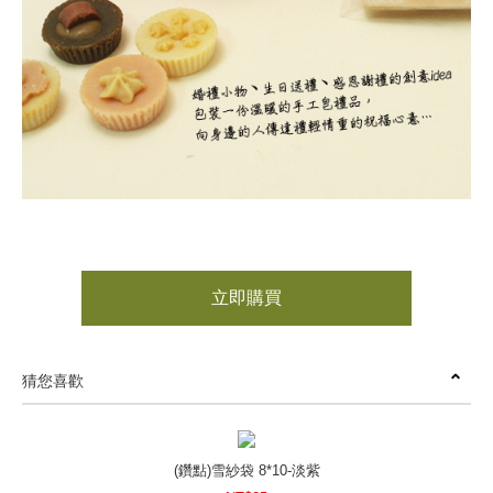
立即購買
猜您喜歡
(鑽點)雪紗袋 8*10-淡紫