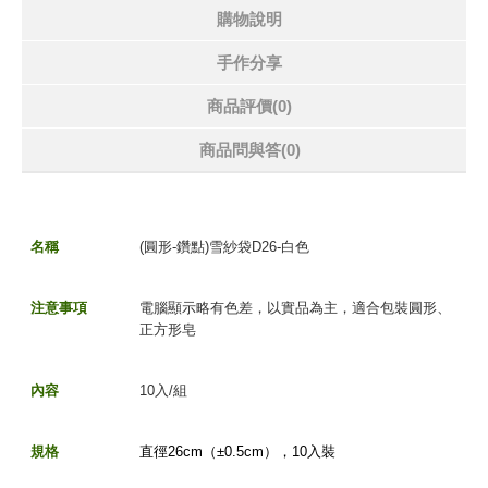
購物說明
手作分享
商品評價(0)
商品問與答
(0)
名稱
(圓形-鑽點)雪紗袋D26-白色
注意事項
電腦顯示略有色差，以實品為主
，適合包裝圓形、
正方形皂
內容
10入/組
規格
直徑26cm（±
0.5c
m
），10入裝