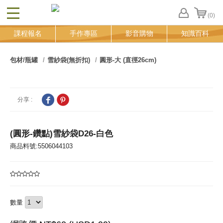
(0)
CLOSE
FB
課程報名
手作專區
影音購物
知識百科
登
入
追
包材/瓶罐
雪紗袋(無折扣)
圓形-大 (直徑26cm)
蹤
清
單
分享 :
(圓形-鑽點)雪紗袋D26-白色
商品料號:5506044103
數量