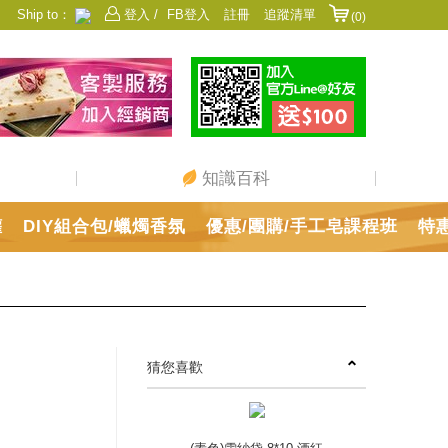
Ship to：
登入 /
FB登入
註冊
追蹤清單
(0)
香港
日本
中國
澳門
美國
新加坡
馬來西亞
台灣
知識百科
罐
DIY組合包/蠟燭香氛
優惠/團購/手工皂課程班
特
猜您喜歡