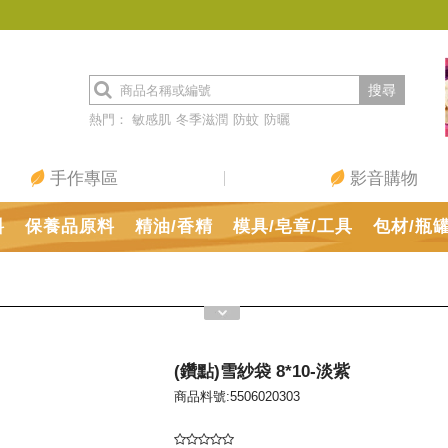
搜尋
熱門：
敏感肌
冬季滋潤
防蚊
防曬
手作專區
影音購物
料
保養品原料
精油/香精
模具/皂章/工具
包材/瓶
(鑽點)雪紗袋 8*10-淡紫
商品料號:5506020303