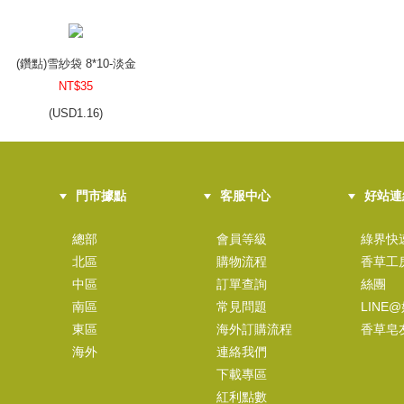
(鑽點)雪紗袋 8*10-淡金
NT$35
(
USD
1.16)
門市據點
客服中心
好站連
(鑽點)雪紗袋 8*10-粉紅
NT$35
總部
會員等級
綠界快
北區
購物流程
香草工
(
USD
1.16)
中區
訂單查詢
絲團
南區
常見問題
LINE
東區
海外訂購流程
香草皂
海外
連絡我們
(鑽點)雪紗袋 8*10-粉橘
下載專區
NT$35
紅利點數