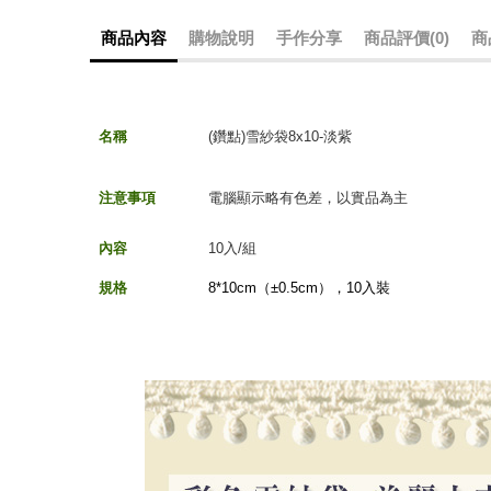
商品內容
購物說明
手作分享
商品評價(0)
商
名稱
(鑽點)雪紗袋8x10-淡紫
注意事項
電腦顯示略有色差，以實品為主
內容
10入/組
規格
8*10cm（±
0.5c
m
），10入裝