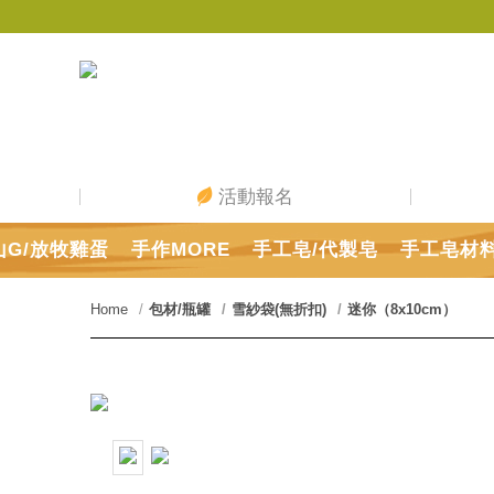
活動報名
山G/放牧雞蛋
手作MORE
手工皂/代製皂
手工皂材
Home
包材/瓶罐
雪紗袋(無折扣)
迷你（8x10cm）