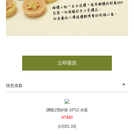
立即購買
猜您喜歡
(鑽點)雪紗袋 10*12-水藍
NT$40
(
USD
1.33)