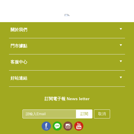
(鑽點)雪紗袋 10*15-淡金
NT$50
(
USD
1.66)
無水檸檬酸
關於我們
NT$110
(
USD
3.65)
公司簡介
品牌故事
最新消息
隱私權聲明
版權聲明
門市據點
總部
北區
中區
南區
東區
海外
客服中心
會員等級
購物流程
訂單查詢
常見問題
海外訂購流程
連絡我們
下載專區
紅利點數
好站連結
(素色)雪紗袋 12*17-淡紫
綠界快速刷卡連結
香草工房手工皂粉絲團
LINE@好友招募中
香草皂友分享團
NT$60
訂閱電子報 News letter
(
USD
1.99)
(素色)雪紗袋 8*10-銀灰
NT$35
訂閱
取消
(
USD
1.16)