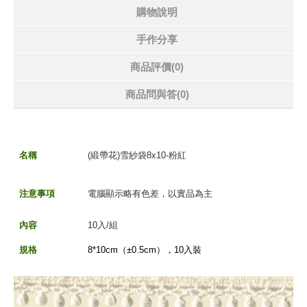
購物說明
手作分享
商品評價(0)
商品問與答
(0)
名稱
(緞帶花)雪紗袋8x10-粉紅
注意事項
電腦顯示略有色差，以實品為主
內容
10入/組
規格
8*10cm（±
0.5c
m
），10入裝