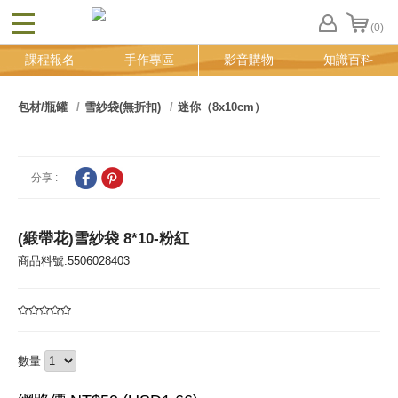
(0)
CLOSE
FB
課程報名
手作專區
影音購物
知識百科
登
入
追
包材/瓶罐
雪紗袋(無折扣)
迷你（8x10cm）
蹤
清
單
分享 :
(緞帶花)雪紗袋 8*10-粉紅
商品料號:5506028403
數量