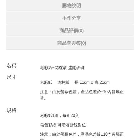
購物說明
手作分享
商品評價(0)
商品問與答
(0)
名稱
皂彩紙~花綻放-盛開玫瑰
尺寸
皂彩紙
道林紙
長
11cm x
寬
21cm
注意：由於螢幕色差，產品色差於
±10
內皆屬正
常。
規格
皂彩紙1組，每組20入
皂包彩紙:可沿著折線對位
注意：由於螢幕色差，產品色差於±10內皆屬正