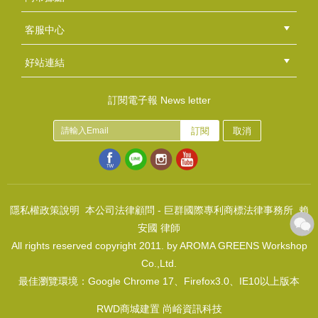
總部
北區
中區
南區
東區
海外
客服中心
會員等級
購物流程
訂單查詢
常見問題
海外訂購流程
連絡我們
下載專區
紅利點數
好站連結
綠界快速刷卡連結
香草工房手工皂粉絲團
LINE@好友招募中
香草皂友分享團
皂彩紙~美麗粉紅花海
訂閱電子報 News letter
NT$50
訂閱
取消
(
USD
1.66)
風格皂章~A068 綠意盎然
NT$350
(
USD
11.62)
隱私權政策說明
本公司法律顧問 - 巨群國際專利商標法律事務所 賴
安國 律師
All rights reserved copyright 2011. by AROMA GREENS Workshop
Co.,Ltd.
最佳瀏覽環境：Google Chrome 17、Firefox3.0、IE10以上版本
皂彩紙~幸福之鴿
NT$50
RWD商城建置 尚峪資訊科技