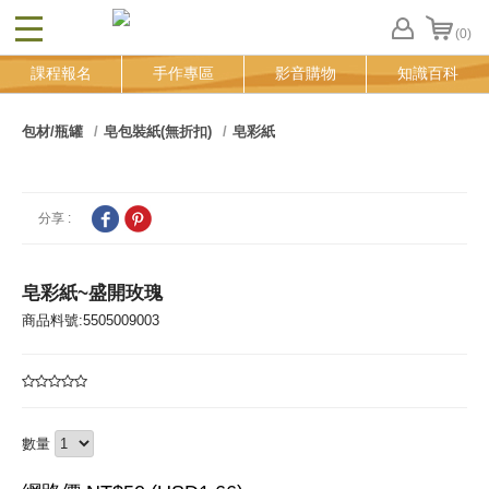
(0)
CLOSE
FB
課程報名
手作專區
影音購物
知識百科
登
入
追
包材/瓶罐
皂包裝紙(無折扣)
皂彩紙
蹤
清
單
分享 :
皂彩紙~盛開玫瑰
商品料號:5505009003
數量