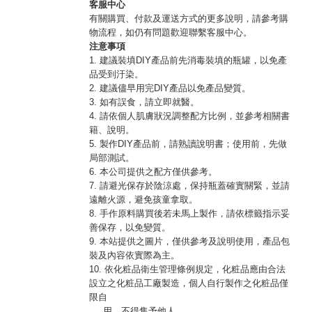
客服中心
有關購買、付款及運送方式的更多說明，請參考購
物流程，如仍有問題歡迎聯繫客服中心。
注意事項
1. 建議裝填DIY產品前先消毒裝填的瓶罐，以免產
品受到汙染。
2. 建議儘早用完DIY產品以免產品變質。
3. 如有誤食，請立即就醫。
4. 請依個人肌膚狀況調整配方比例，並參考相關書
籍、說明。
5. 製作DIY產品前，請熟讀說明書；使用前，先做
局部測試。
6. 本公司提供之配方僅供參考。
7. 請避光保存於陰涼處，保持瓶蓋確實關緊，並請
遠離火源，避免孩童拿取。
8. 手作原料購買後若未馬上製作，請依標籤指示妥
善保存，以免變質。
9. 本站提供之圖片，僅供參考及說明使用，產品包
裝及內容依實際為主。
10. 依化粧品衛生管理條例規定，化粧品應由合法
設立之化粧品工廠製造，個人自行製作之化粧品僅
限自
用，不得售予他人。