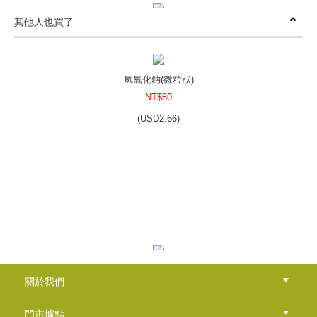
其他人也買了
皂彩紙~海洋童話故事
NT$50
(
USD
1.66)
氫氧化鈉(微粒狀)
NT$80
(
USD
2.66)
じんべい皂包裝組～竹林中的五彩短冊
NT$60
(
USD
1.99)
氧化鐵-黑色
關於我們
NT$50
公司簡介
品牌故事
最新消息
隱私權聲明
版權聲明
(
USD
1.66)
門市據點