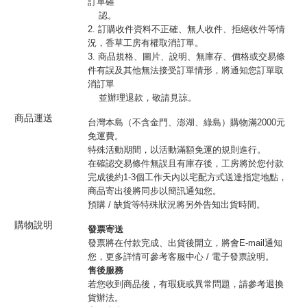
訂單確
認。
2. 訂購收件資料不正確、無人收件、拒絕收件等情
況，香草工房有權取消訂單。
3. 商品規格、圖片、說明、無庫存、價格或交易條
件有誤及其他無法接受訂單情形，將通知您訂單取
消訂單
並辦理退款，敬請見諒。
商品運送
台灣本島（不含金門、澎湖、綠島）購物滿2000元
免運費。
特殊活動期間，以活動滿額免運的規則進行。
在確認交易條件無誤且有庫存後，工房將於您付款
完成後約1-3個工作天內以宅配方式送達指定地點，
商品寄出後將同步以簡訊通知您。
預購 / 缺貨等特殊狀況將另外告知出貨時間。
購物說明
發票寄送
發票將在付款完成、出貨後開立，將會E-mail通知
您，更多詳情可參考客服中心 / 電子發票說明。
售後服務
若您收到商品後，有瑕疵或異常問題，請參考退換
貨辦法。