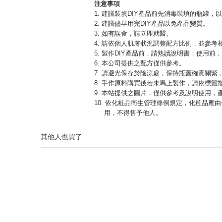
注意事項
1. 建議裝填DIY產品前先消毒裝填的瓶罐，
2. 建議儘早用完DIY產品以免產品變質。
3. 如有誤食，請立即就醫。
4. 請依個人肌膚狀況調整配方比例，並參考
5. 製作DIY產品前，請熟讀說明書；使用前
6. 本公司提供之配方僅供參考。
7. 請避光保存於陰涼處，保持瓶蓋確實關
8. 手作原料購買後若未馬上製作，請依標籤
9. 本站提供之圖片，僅供參考及說明使用
10. 依化粧品衛生管理條例規定，化粧品
用，不得售予他人。
其他人也買了