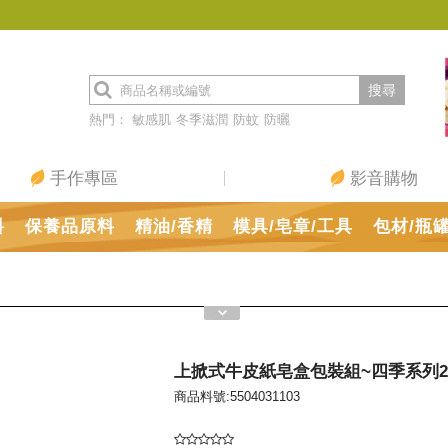
搜尋
熱門：
敏感肌
冬季滋潤
防蚊
防曬
手作專區
影音購物
料
保養品原料
精油/香精
模具/皂章/工具
包材/瓶
上掀式牛皮紙皂盒包裝組~四季系列2
商品料號:5504031103