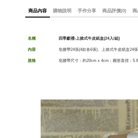
商品內容
購物說明
手作分享
商品評價(0)
商
名稱
四季獻禮-上掀式牛皮紙盒(24入/組)
內容
皂腰帶24張(4款各6張)、上掀式牛皮紙盒24張
規格
皂腰帶尺寸：約20cm x 4cm；圓形直徑：5.8 c