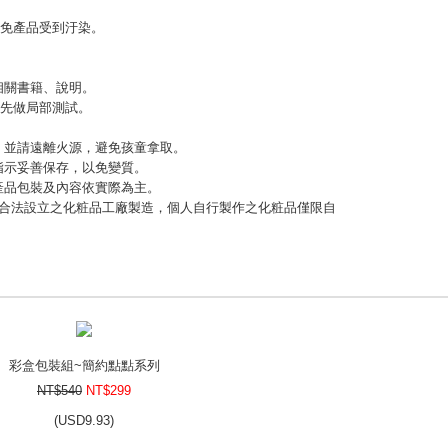
以免產品受到汙染。
相關書籍、說明。
，先做局部測試。
緊，並請遠離火源，避免孩童拿取。
指示妥善保存，以免變質。
，產品包裝及內容依實際為主。
應由合法設立之化粧品工廠製造，個人自行製作之化粧品僅限自
彩盒包裝組~簡約點點系列
NT$540
NT$299
(
USD
9.93)