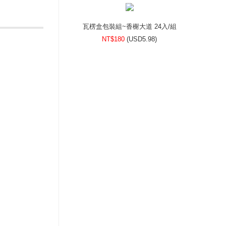
瓦楞盒包裝組~香榭大道 24入/組
NT$180
(
USD
5.98)