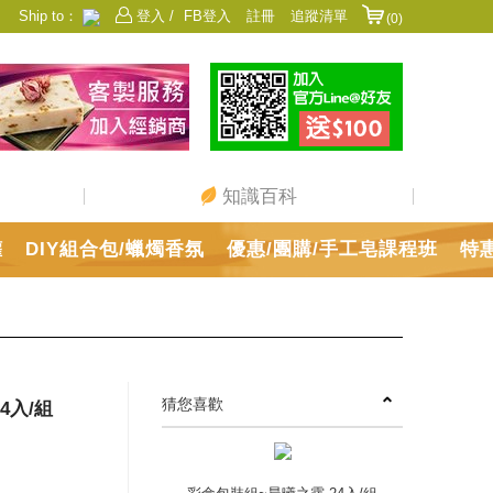
Ship to：
登入 /
FB登入
註冊
追蹤清單
(0)
香港
日本
中國
澳門
美國
新加坡
馬來西亞
台灣
知識百科
罐
DIY組合包/蠟燭香氛
優惠/團購/手工皂課程班
特
猜您喜歡
4入/組