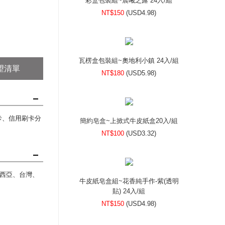
彩盒包裝組~晨曦之露 24入/組
NT$150
(
USD
4.98)
瓦楞盒包裝組~奧地利小鎮 24入/組
望清單
NT$180
(
USD
5.98)
刷卡、信用刷卡分
簡約皂盒~上掀式牛皮紙盒20入/組
NT$100
(
USD
3.32)
西亞、台灣、
牛皮紙皂盒組~花香純手作-紫(透明
貼) 24入/組
NT$150
(
USD
4.98)