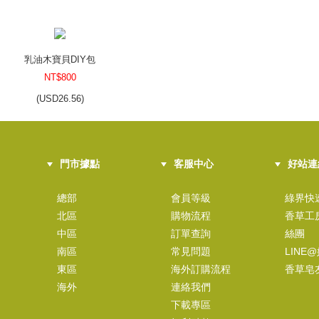
乳油木寶貝DIY包
NT$800
(
USD
26.56)
門市據點
客服中心
好站連
彩盒包裝組~花之禮讚 24入/組
NT$150
總部
會員等級
綠界快
北區
購物流程
香草工
(
USD
4.98)
中區
訂單查詢
絲團
南區
常見問題
LINE
東區
海外訂購流程
香草皂
海外
連絡我們
山金車活膚減壓DIY包
下載專區
NT$800