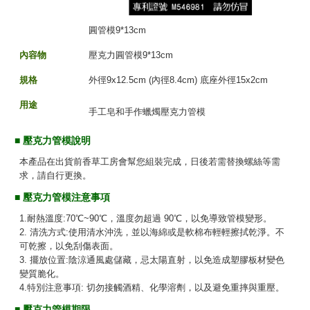
圓管模9*13cm
內容物
壓克力圓管模9*13cm
規格
外徑9x12.5cm (內徑8.4cm) 底座外徑15x2cm
用途
手工皂和手作蠟燭壓克力管模
■
壓克力管模說明
本產品在出貨前香草工房會幫您組裝完成，日後若需替換螺絲等需
求，請自行更換。
■
壓克力管模注意事項
1.耐熱溫度:70℃~90℃，溫度勿超過 90℃，以免導致管模變形。
2. 清洗方式:使用清水沖洗，並以海綿或是軟棉布輕輕擦拭乾淨。不
可乾擦，以免刮傷表面。
3. 擺放位置:陰涼通風處儲藏，忌太陽直射，以免造成塑膠板材變色
變質脆化。
4.特別注意事項: 切勿接觸酒精、化學溶劑，以及避免重摔與重壓。
■
壓克力管模期限