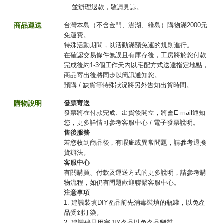
並辦理退款，敬請見諒。
商品運送
台灣本島（不含金門、澎湖、綠島）購物滿2000元
免運費。
特殊活動期間，以活動滿額免運的規則進行。
在確認交易條件無誤且有庫存後，工房將於您付款
完成後約1-3個工作天內以宅配方式送達指定地點，
商品寄出後將同步以簡訊通知您。
預購 / 缺貨等特殊狀況將另外告知出貨時間。
購物說明
發票寄送
發票將在付款完成、出貨後開立，將會E-mail通知
您，更多詳情可參考客服中心 / 電子發票說明。
售後服務
若您收到商品後，有瑕疵或異常問題，請參考退換
貨辦法。
客服中心
有關購買、付款及運送方式的更多說明，請參考購
物流程，如仍有問題歡迎聯繫客服中心。
注意事項
1. 建議裝填DIY產品前先消毒裝填的瓶罐，以免產
品受到汙染。
2. 建議儘早用完DIY產品以免產品變質。