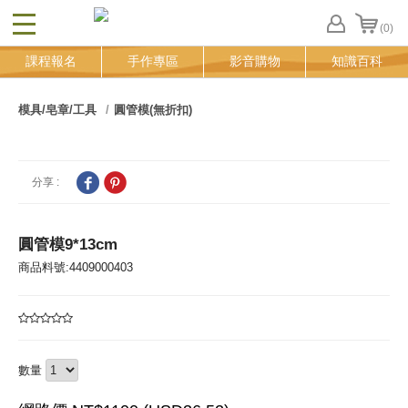
(0)
CLOSE
FB
課程報名
手作專區
影音購物
知識百科
登
入
追
模具/皂章/工具
圓管模(無折扣)
蹤
清
單
分享 :
圓管模9*13cm
商品料號:4409000403
數量