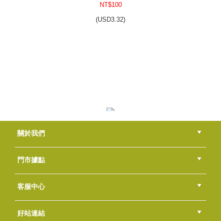
NT$100
(
USD
3.32)
圓管模4*13cm(3入一組)
NT$1500
(
USD
49.8)
圓管模4*13cm(3入一組)
關於我們
NT$1500
(
USD
49.8)
公司簡介
品牌故事
最新消息
隱私權聲明
版權聲明
門市據點
總部
北區
中區
南區
東區
海外
客服中心
會員等級
購物流程
訂單查詢
常見問題
海外訂購流程
連絡我們
下載專區
紅利點數
好站連結