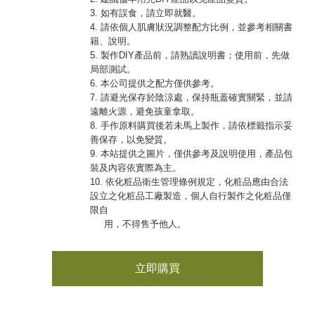
3. 如有誤食，請立即就醫。
4. 請依個人肌膚狀況調整配方比例，並參考相關書
籍、說明。
5. 製作DIY產品前，請熟讀說明書；使用前，先做
局部測試。
6. 本公司提供之配方僅供參考。
7. 請避光保存於陰涼處，保持瓶蓋確實關緊，並請
遠離火源，避免孩童拿取。
8. 手作原料購買後若未馬上製作，請依標籤指示妥
善保存，以免變質。
9. 本站提供之圖片，僅供參考及說明使用，產品包
裝及內容依實際為主。
10. 依化粧品衛生管理條例規定，化粧品應由合法
設立之化粧品工廠製造，個人自行製作之化粧品僅
限自
用，不得售予他人。
立即購買