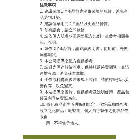
注意事項
1. 建議裝填DIY產品前先消毒裝填的瓶罐，以免產
品受到汙染。
2. 建議儘早用完DIY產品以免產品變質。
3. 如有誤食，請立即就醫。
4. 請依個人肌膚狀況調整配方比例，並參考相關書
籍、說明。
5. 製作DIY產品前，請熟讀說明書；使用前，先做
局部測試。
6. 本公司提供之配方僅供參考。
7. 請避光保存於陰涼處，保持瓶蓋確實關緊，並請
遠離火源，避免孩童拿取。
8. 手作原料購買後若未馬上製作，請依標籤指示妥
善保存，以免變質。
9. 本站提供之圖片，僅供參考及說明使用，產品包
裝及內容依實際為主。
10. 依化粧品衛生管理條例規定，化粧品應由合法
設立之化粧品工廠製造，個人自行製作之化粧品僅
限自
用，不得售予他人。