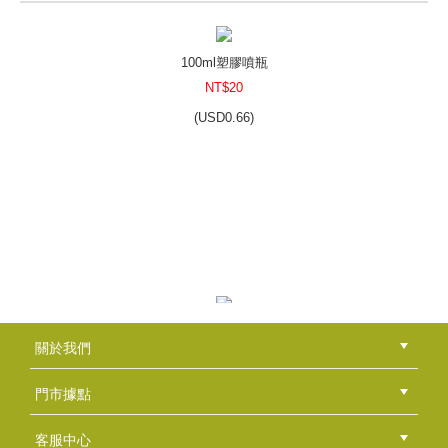
NT$75
(
USD
2.49)
100ml塑膠噴瓶
NT$20
(
USD
0.66)
扁形唇膏管 15ml
NT$18
(
USD
0.6)
100ml塑膠壓瓶
關於我們
NT$20
公司簡介
品牌故事
最新消息
隱私權聲明
版權聲明
(
USD
0.66)
門市據點
總部
北區
中區
南區
東區
海外
客服中心