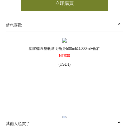
立即購買
猜您喜歡
塑膠橢圓壓瓶透明瓶身500ml&1000ml+配件
NT$30
(
USD
1)
其他人也買了
鋁製萬用盒10ml~60ml