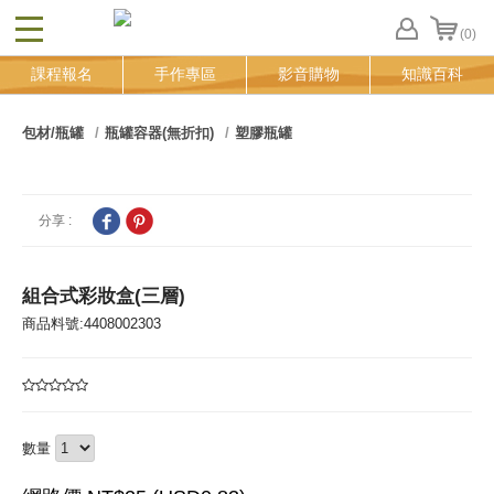
(0)
CLOSE
FB
課程報名
手作專區
影音購物
知識百科
登
入
追
包材/瓶罐
瓶罐容器(無折扣)
塑膠瓶罐
蹤
清
單
分享 :
組合式彩妝盒(三層)
商品料號:4408002303
數量