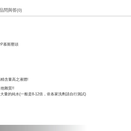
品問與答
(0)
+PP慕斯壓頭
精含量高之液體!
雜質!!
大量的純水(一般是8-12倍，依各家洗劑請自行測試)