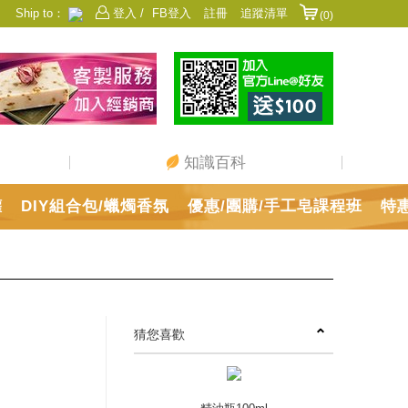
Ship to：
登入 /
FB登入
註冊
追蹤清單
(0)
香港
日本
中國
澳門
美國
新加坡
馬來西亞
台灣
知識百科
罐
DIY組合包/蠟燭香氛
優惠/團購/手工皂課程班
特
猜您喜歡