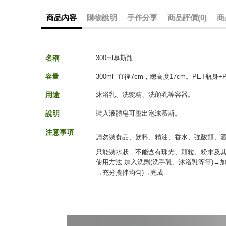
商品內容
購物說明
手作分享
商品評價(0)
商
名
稱
300ml慕斯瓶
容量
300ml 直徑7cm，總高度17cm。PET瓶身
用途
沐浴乳、洗髮精、洗顏乳等容器。
說明
裝入液體皂可壓出泡沫慕斯。
注意事項
請勿裝食品、飲料、精油、香水、強酸類、酒
只能裝水狀，不能含有珠光、顆粒、粉末及其他
使用方法:加入洗劑(洗手乳、沐浴乳等等)→加
→充分攪拌均勻)→完成