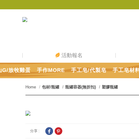
活動報名
山G/放牧雞蛋
手作MORE
手工皂/代製皂
手工皂材
Home
包材/瓶罐
瓶罐容器(無折扣)
塑膠瓶罐
分享 :