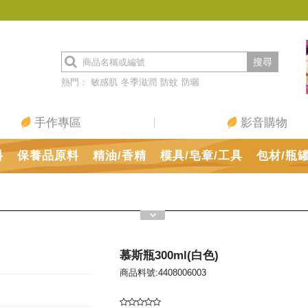
搜尋
熱門：
敏感肌
冬季滋潤
防蚊
防曬
手作專區
影音購物
料
保養品原料
精油/香精
模具/皂章/工具
包材/瓶
慕斯瓶300ml(白色)
商品料號:4408006003