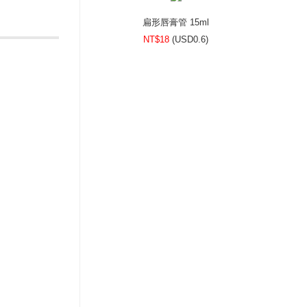
扁形唇膏管 15ml
NT$18
(
USD
0.6)