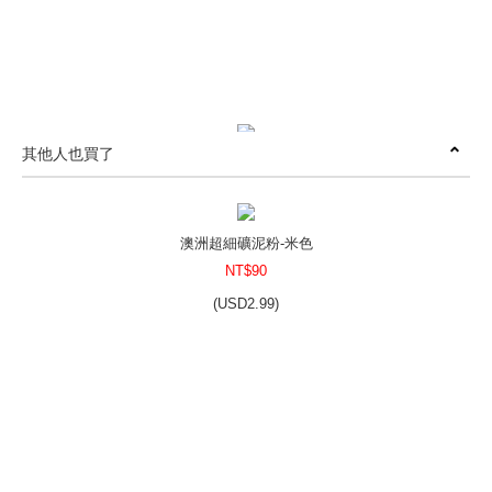
其他人也買了
風格皂章~B035 淘氣小鴨
NT$350
(
USD
11.62)
澳洲超細礦泥粉-米色
NT$90
(
USD
2.99)
風格皂章~F039 櫻花的幸福
NT$350