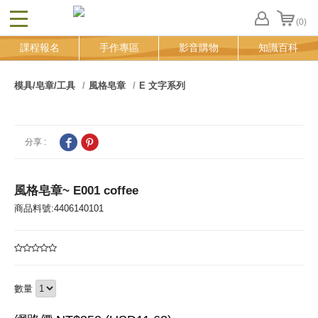
(0)
CLOSE
FB
課程報名
手作專區
影音購物
知識百科
登
入
追
模具/皂章/工具
風格皂章
E 文字系列
蹤
清
單
分享 :
風格皂章~ E001 coffee
商品料號:4406140101
數量