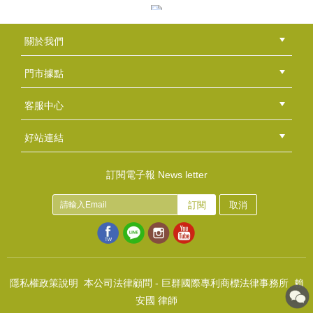
(
USD
11.62)
平光防護鏡
關於我們
NT$50
公司簡介
品牌故事
最新消息
隱私權聲明
版權聲明
(
USD
1.66)
門市據點
總部
北區
中區
南區
東區
海外
客服中心
會員等級
購物流程
訂單查詢
常見問題
海外訂購流程
連絡我們
下載專區
紅利點數
好站連結
綠界快速刷卡連結
香草工房手工皂粉絲團
LINE@好友招募中
香草皂友分享團
風格皂章~A075 薔薇之印
訂閱電子報 News letter
NT$350
訂閱
取消
(
USD
11.62)
真正(高地)薰衣草 Lavender Oil
NT$230
(
USD
7.64)
隱私權政策說明
本公司法律顧問 - 巨群國際專利商標法律事務所 賴
安國 律師