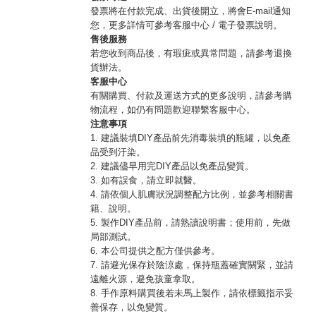
發票將在付款完成、出貨後開立，將會E-mail通知
您，更多詳情可參考客服中心 / 電子發票說明。
售後服務
若您收到商品後，有瑕疵或異常問題，請參考退換
貨辦法。
客服中心
有關購買、付款及運送方式的更多說明，請參考購
物流程，如仍有問題歡迎聯繫客服中心。
注意事項
1. 建議裝填DIY產品前先消毒裝填的瓶罐，以免產
品受到汙染。
2. 建議儘早用完DIY產品以免產品變質。
3. 如有誤食，請立即就醫。
4. 請依個人肌膚狀況調整配方比例，並參考相關書
籍、說明。
5. 製作DIY產品前，請熟讀說明書；使用前，先做
局部測試。
6. 本公司提供之配方僅供參考。
7. 請避光保存於陰涼處，保持瓶蓋確實關緊，並請
遠離火源，避免孩童拿取。
8. 手作原料購買後若未馬上製作，請依標籤指示妥
善保存，以免變質。