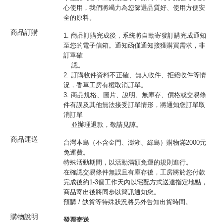
心使用，我們將竭力為您篩選品質好、使用方便安
全的原料。
商品訂購
1. 商品訂購完成後，系統將自動寄發訂購完成通知
至您的電子信箱。通知函僅通知接獲購買需求，非
訂單確
認。
2. 訂購收件資料不正確、無人收件、拒絕收件等情
況，香草工房有權取消訂單。
3. 商品規格、圖片、說明、無庫存、價格或交易條
件有誤及其他無法接受訂單情形，將通知您訂單取
消訂單
並辦理退款，敬請見諒。
商品運送
台灣本島（不含金門、澎湖、綠島）購物滿2000元
免運費。
特殊活動期間，以活動滿額免運的規則進行。
在確認交易條件無誤且有庫存後，工房將於您付款
完成後約1-3個工作天內以宅配方式送達指定地點，
商品寄出後將同步以簡訊通知您。
預購 / 缺貨等特殊狀況將另外告知出貨時間。
購物說明
發票寄送