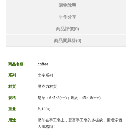
購物說明
手作分享
商品評價(0)
商品問與答
(0)
商品名稱
coffee
系列
文字系列
材質
壓克力材質
規格
皂章：6×5×3(cm)；圖紋：45×18(mm)
重量
約100g
用途
壓印在手工皂上，豐富手工皂的多樣貌，更增添個
人風格哦！