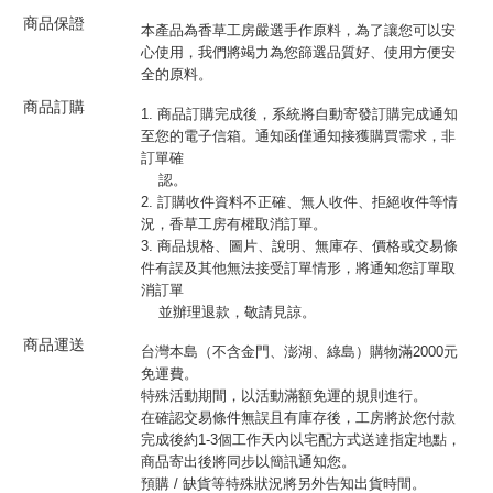
商品保證
本產品為香草工房嚴選手作原料，為了讓您可以安
心使用，我們將竭力為您篩選品質好、使用方便安
全的原料。
商品訂購
1. 商品訂購完成後，系統將自動寄發訂購完成通知
至您的電子信箱。通知函僅通知接獲購買需求，非
訂單確
認。
2. 訂購收件資料不正確、無人收件、拒絕收件等情
況，香草工房有權取消訂單。
3. 商品規格、圖片、說明、無庫存、價格或交易條
件有誤及其他無法接受訂單情形，將通知您訂單取
消訂單
並辦理退款，敬請見諒。
商品運送
台灣本島（不含金門、澎湖、綠島）購物滿2000元
免運費。
特殊活動期間，以活動滿額免運的規則進行。
在確認交易條件無誤且有庫存後，工房將於您付款
完成後約1-3個工作天內以宅配方式送達指定地點，
商品寄出後將同步以簡訊通知您。
預購 / 缺貨等特殊狀況將另外告知出貨時間。