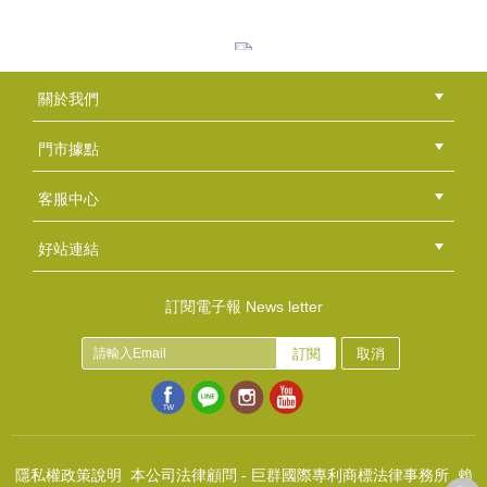
風格皂章~B043 狗狗皂
NT$350
(
USD
11.62)
風格皂章~A096一起去郊遊
關於我們
NT$350
公司簡介
品牌故事
最新消息
隱私權聲明
版權聲明
(
USD
11.62)
門市據點
總部
北區
中區
南區
東區
海外
客服中心
會員等級
購物流程
訂單查詢
常見問題
海外訂購流程
連絡我們
下載專區
紅利點數
好站連結
綠界快速刷卡連結
香草工房手工皂粉絲團
LINE@好友招募中
香草皂友分享團
風格皂章~A011 Milk
訂閱電子報 News letter
NT$350
訂閱
取消
(
USD
11.62)
風格皂章~A059 守護地球
NT$350
(
USD
11.62)
隱私權政策說明
本公司法律顧問 - 巨群國際專利商標法律事務所 賴