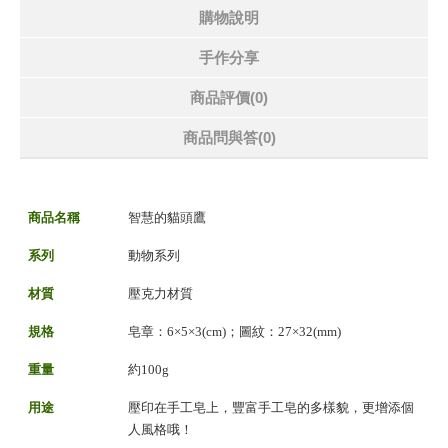
購物說明
手作分享
商品評價(0)
商品問與答
(0)
商品名稱
智慧的貓頭鷹
系列
動物系列
材質
壓克力材質
規格
皂章：6×5×3(cm)；圖紋：27×32(mm)
重量
約100g
用途
壓印在手工皂上，豐富手工皂的多樣貌，更增添個
人風格哦！