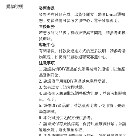
購物說明
發票寄送
發票將在付款完成、出貨後開立，將會E-mail通知
您，更多詳情可參考客服中心 / 電子發票說明。
售後服務
若您收到商品後，有瑕疵或異常問題，請參考退換
貨辦法。
客服中心
有關購買、付款及運送方式的更多說明，請參考購
物流程，如仍有問題歡迎聯繫客服中心。
注意事項
1. 建議裝填DIY產品前先消毒裝填的瓶罐，以免產
品受到汙染。
2. 建議儘早用完DIY產品以免產品變質。
3. 如有誤食，請立即就醫。
4. 請依個人肌膚狀況調整配方比例，並參考相關書
籍、說明。
5. 製作DIY產品前，請熟讀說明書；使用前，先做
局部測試。
6. 本公司提供之配方僅供參考。
7. 請避光保存於陰涼處，保持瓶蓋確實關緊，並請
遠離火源，避免孩童拿取。
8. 手作原料購買後若未馬上製作，請依標籤指示妥