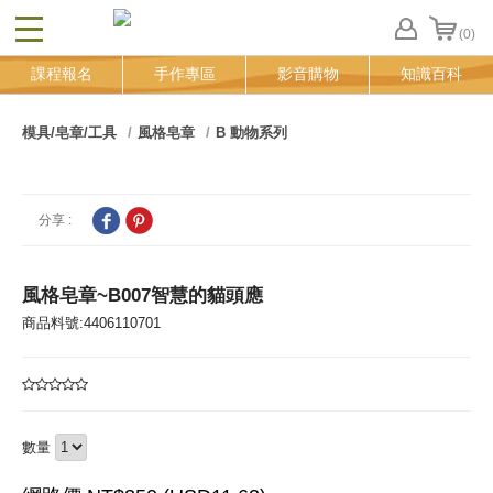
(0)
CLOSE
FB
課程報名
手作專區
影音購物
知識百科
登
入
追
模具/皂章/工具
風格皂章
B 動物系列
蹤
清
單
分享 :
風格皂章~B007智慧的貓頭應
商品料號:4406110701
數量