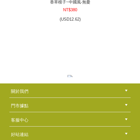
香草模子~中國風-無憂
NT$380
(
USD
12.62)
大雪人造型矽膠模-單款單穴
NT$110
(
USD
3.65)
香草模子~玫瑰花-祝福
關於我們
NT$380
公司簡介
品牌故事
最新消息
隱私權聲明
版權聲明
(
USD
12.62)
門市據點
總部
北區
中區
南區
東區
海外
客服中心
會員等級
購物流程
訂單查詢
常見問題
海外訂購流程
連絡我們
下載專區
紅利點數
好站連結