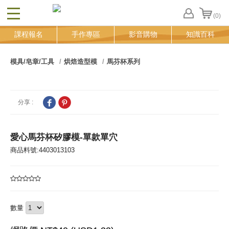
(0)
CLOSE
FB
課程報名
手作專區
影音購物
知識百科
登
入
追
模具/皂章/工具
烘焙造型模
馬芬杯系列
蹤
清
單
分享 :
愛心馬芬杯矽膠模-單款單穴
商品料號:4403013103
數量