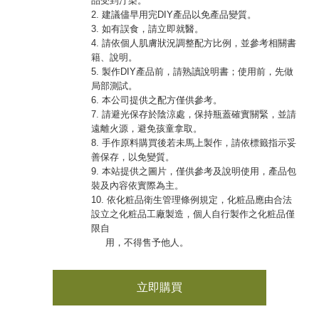
品受到汙染。
2. 建議儘早用完DIY產品以免產品變質。
3. 如有誤食，請立即就醫。
4. 請依個人肌膚狀況調整配方比例，並參考相關書
籍、說明。
5. 製作DIY產品前，請熟讀說明書；使用前，先做
局部測試。
6. 本公司提供之配方僅供參考。
7. 請避光保存於陰涼處，保持瓶蓋確實關緊，並請
遠離火源，避免孩童拿取。
8. 手作原料購買後若未馬上製作，請依標籤指示妥
善保存，以免變質。
9. 本站提供之圖片，僅供參考及說明使用，產品包
裝及內容依實際為主。
10. 依化粧品衛生管理條例規定，化粧品應由合法
設立之化粧品工廠製造，個人自行製作之化粧品僅
限自
用，不得售予他人。
立即購買