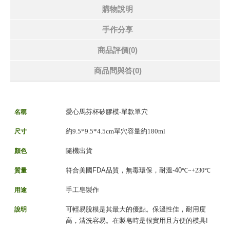
購物說明
手作分享
商品評價(0)
商品問與答
(0)
愛心馬芬杯矽膠模-單款單穴
名稱
約9.5*9.5*4.5cm單穴容量約180ml
尺寸
隨機出貨
顏色
符合美國FDA品質，無毒環保，耐溫-40
質量
℃~+230
℃
手工皂製作
用途
可輕易脫模是其最大的優點。保溫性佳，耐用度
說明
高，清洗容易。在製皂時是很實用且方便的模具!