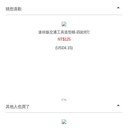
猜您喜歡
迷你版交通工具造型模-四款8穴
NT$125
(
USD
4.15)
其他人也買了
正方形圓角烘焙矽膠模-單款6穴
NT$160
(
USD
5.31)