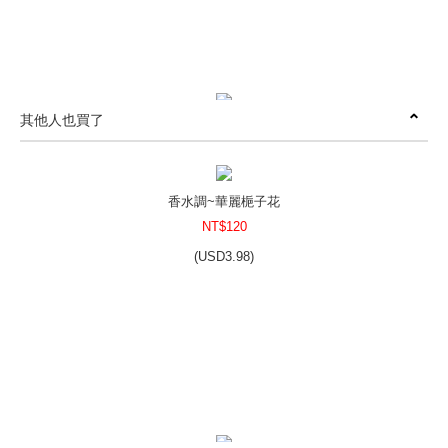
其他人也買了
許願精靈
NT$160
(
USD
5.31)
香水調~華麗梔子花
NT$120
(
USD
3.98)
吉普賽女郎
NT$150