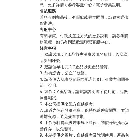
您，更多詳情可參考客服中心 / 電子發票說明。
售後服務
若您收到商品後，有瑕疵或異常問題，請參考退換
貨辦法。
客服中心
有關購買、付款及運送方式的更多說明，請參考購
物流程，如仍有問題歡迎聯繫客服中心。
注意事項
1. 建議裝填DIY產品前先消毒裝填的瓶罐，以免產
品受到汙染。
2. 建議儘早用完DIY產品以免產品變質。
3. 如有誤食，請立即就醫。
4. 請依個人肌膚狀況調整配方比例，並參考相關書
籍、說明。
5. 製作DIY產品前，請熟讀說明書；使用前，先做
局部測試。
6. 本公司提供之配方僅供參考。
7. 請避光保存於陰涼處，保持瓶蓋確實關緊，並請
遠離火源，避免孩童拿取。
8. 手作原料購買後若未馬上製作，請依標籤指示妥
善保存，以免變質。
9. 本站提供之圖片，僅供參考及說明使用，產品包