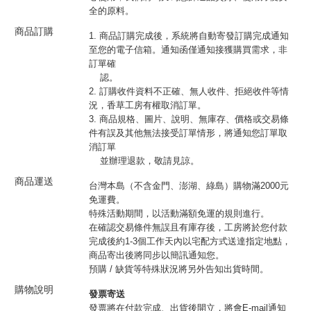
全的原料。
商品訂購
1. 商品訂購完成後，系統將自動寄發訂購完成通知
至您的電子信箱。通知函僅通知接獲購買需求，非
訂單確
認。
2. 訂購收件資料不正確、無人收件、拒絕收件等情
況，香草工房有權取消訂單。
3. 商品規格、圖片、說明、無庫存、價格或交易條
件有誤及其他無法接受訂單情形，將通知您訂單取
消訂單
並辦理退款，敬請見諒。
商品運送
台灣本島（不含金門、澎湖、綠島）購物滿2000元
免運費。
特殊活動期間，以活動滿額免運的規則進行。
在確認交易條件無誤且有庫存後，工房將於您付款
完成後約1-3個工作天內以宅配方式送達指定地點，
商品寄出後將同步以簡訊通知您。
預購 / 缺貨等特殊狀況將另外告知出貨時間。
購物說明
發票寄送
發票將在付款完成、出貨後開立，將會E-mail通知