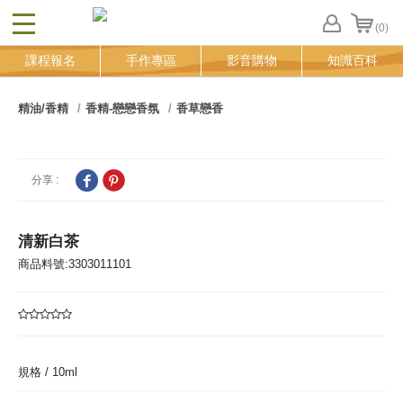
(0)
CLOSE
FB
課程報名
手作專區
影音購物
知識百科
登
入
追
精油/香精
香精-戀戀香氛
香草戀香
蹤
清
單
分享 :
清新白茶
商品料號:3303011101
規格 /
10ml