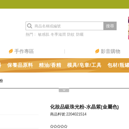
搜尋
熱門：
敏感肌
冬季滋潤
防蚊
防曬
手作專區
影音購物
料
保養品原料
精油/香精
模具/皂章/工具
包材/瓶
粉
化妝品級珠光粉-水晶紫(金屬色)
商品料號:2204021514