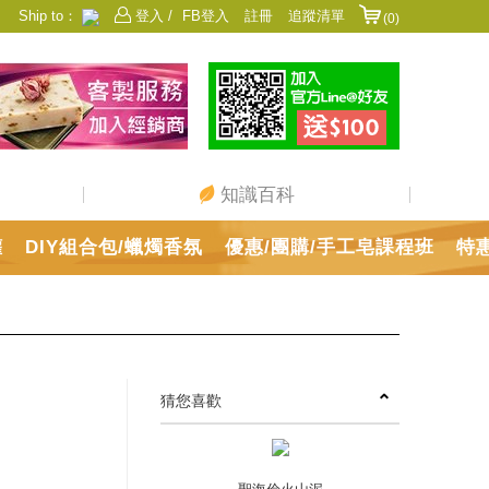
Ship to：
登入 /
FB登入
註冊
追蹤清單
(0)
香港
日本
中國
澳門
美國
新加坡
馬來西亞
台灣
知識百科
罐
DIY組合包/蠟燭香氛
優惠/團購/手工皂課程班
特
猜您喜歡