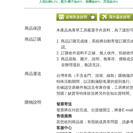
入皂比例
0.2%
，配方:椰子油40%、棕櫚油40%、芥花油20%
商品保證
本產品為香草工房嚴選手作原料，為了讓您
商品訂購
1. 商品訂購完成後，系統將自動寄發訂購
認。
2. 訂購收件資料不正確、無人收件、拒絕
3. 商品規格、圖片、說明、無庫存、價格
並辦理退款，敬請見諒。
商品運送
台灣本島（不含金門、澎湖、綠島）購物滿20
特殊活動期間，以活動滿額免運的規則進行
在確認交易條件無誤且有庫存後，工房將於您
預購 / 缺貨等特殊狀況將另外告知出貨時間
購物說明
發票寄送
發票將在付款完成、出貨後開立，將會E-mai
售後服務
若您收到商品後，有瑕疵或異常問題，請參
客服中心