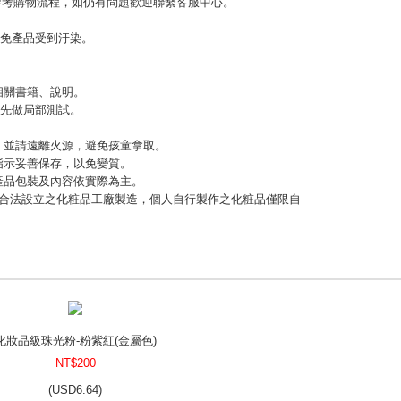
參考購物流程，如仍有問題歡迎聯繫客服中心。
以免產品受到汙染。
相關書籍、說明。
，先做局部測試。
緊，並請遠離火源，避免孩童拿取。
指示妥善保存，以免變質。
，產品包裝及內容依實際為主。
應由合法設立之化粧品工廠製造，個人自行製作之化粧品僅限自
化妝品級珠光粉-粉紫紅(金屬色)
NT$200
(
USD
6.64)