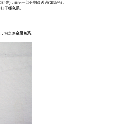
紅光)，而另一部分則會透過(如綠光)，
彩虹
干擾色系
。
，
澤，稱之為
金屬色系
。