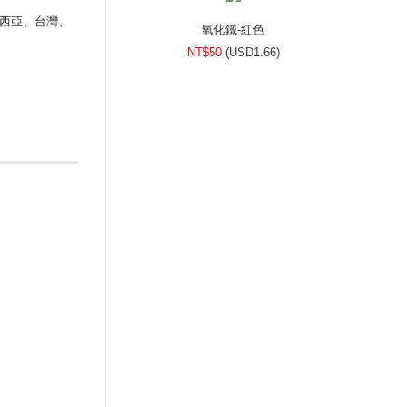
西亞、台灣、
氧化鐵-紅色
NT$50
(
USD
1.66)