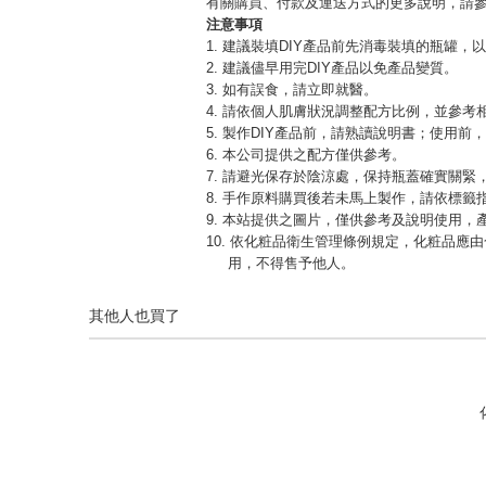
有關購買、付款及運送方式的更多說明，請
注意事項
1. 建議裝填DIY產品前先消毒裝填的瓶罐，
2. 建議儘早用完DIY產品以免產品變質。
3. 如有誤食，請立即就醫。
4. 請依個人肌膚狀況調整配方比例，並參考
5. 製作DIY產品前，請熟讀說明書；使用前
6. 本公司提供之配方僅供參考。
7. 請避光保存於陰涼處，保持瓶蓋確實關
8. 手作原料購買後若未馬上製作，請依標籤
9. 本站提供之圖片，僅供參考及說明使用
10. 依化粧品衛生管理條例規定，化粧品
用，不得售予他人。
其他人也買了