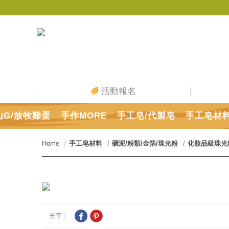
活動報名
山G/放牧雞蛋
手作MORE
手工皂/代製皂
手工皂材
Home
手工皂材料
礦泥/粉類/金箔/珠光粉
化妝品級珠光
分享 :