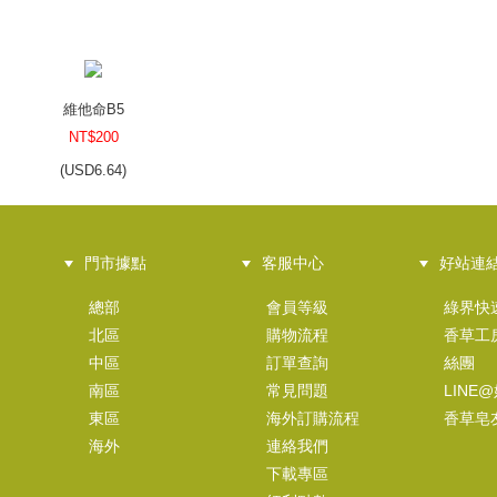
維他命B5
NT$200
(
USD
6.64)
門市據點
客服中心
好站連
維生素 B3
總部
會員等級
綠界快
NT$220
北區
購物流程
香草工
(
USD
7.3)
中區
訂單查詢
絲團
南區
常見問題
LINE
東區
海外訂購流程
香草皂
海外
連絡我們
下載專區
化妝品級珠光粉-青草綠(金屬色)