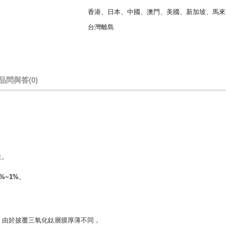
香港、日本、中國、澳門、美國、新加坡、馬來
台灣離島
品問與答
(0)
性。
。
2%~1%
。
鈦，由於披覆三氧化鈦層膜厚薄不同，