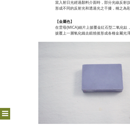
當入射日光經過顏料介面時，部分光線反射(如
形成不同的反射光和透過光之干擾，稱之為
【金屬色】
在雲母(MICA)細片上披覆金紅石型二氧化鈦
披覆上一層氧化鐵去鍛燒後形成各種金屬光