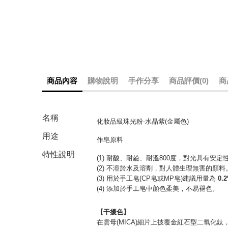
商品內容
購物說明
手作分享
商品評價(0)
商
名稱
化妝品級珠光粉-水晶紫(金屬色)
用途
作皂原料
特性說明
(1) 耐酸、耐鹼、耐溫800度，對光具有安定
(2) 不溶於水及溶劑，對人體生理無害的顏料
(3) 用於手工皂(CP皂或MP皂)建議用量為
0.
(4) 添加於手工皂中顏色柔美，不易褪色。
【干擾色】
在雲母(MICA)細片上披覆金紅石型二氧化