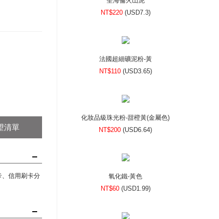
聖海倫火山泥
NT$220
(
USD
7.3)
法國超細礦泥粉-黃
NT$110
(
USD
3.65)
化妝品級珠光粉-甜橙黃(金屬色)
望清單
NT$200
(
USD
6.64)
刷卡、信用刷卡分
氧化鐵-黃色
NT$60
(
USD
1.99)