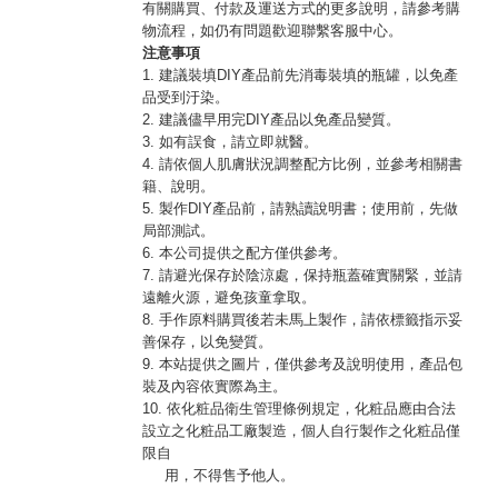
有關購買、付款及運送方式的更多說明，請參考購
物流程，如仍有問題歡迎聯繫客服中心。
注意事項
1. 建議裝填DIY產品前先消毒裝填的瓶罐，以免產
品受到汙染。
2. 建議儘早用完DIY產品以免產品變質。
3. 如有誤食，請立即就醫。
4. 請依個人肌膚狀況調整配方比例，並參考相關書
籍、說明。
5. 製作DIY產品前，請熟讀說明書；使用前，先做
局部測試。
6. 本公司提供之配方僅供參考。
7. 請避光保存於陰涼處，保持瓶蓋確實關緊，並請
遠離火源，避免孩童拿取。
8. 手作原料購買後若未馬上製作，請依標籤指示妥
善保存，以免變質。
9. 本站提供之圖片，僅供參考及說明使用，產品包
裝及內容依實際為主。
10. 依化粧品衛生管理條例規定，化粧品應由合法
設立之化粧品工廠製造，個人自行製作之化粧品僅
限自
用，不得售予他人。