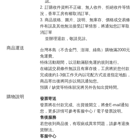
認。
2. 訂購收件資料不正確、無人收件、拒絕收件等情
況，香草工房有權取消訂單。
3. 商品規格、圖片、說明、無庫存、價格或交易條
件有誤及其他無法接受訂單情形，將通知您訂單取
消訂單
並辦理退款，敬請見諒。
商品運送
台灣本島（不含金門、澎湖、綠島）購物滿2000元
免運費。
特殊活動期間，以活動滿額免運的規則進行。
在確認交易條件無誤且有庫存後，工房將於您付款
完成後約1-3個工作天內以宅配方式送達指定地點，
商品寄出後將同步以簡訊通知您。
預購 / 缺貨等特殊狀況將另外告知出貨時間。
購物說明
發票寄送
發票將在付款完成、出貨後開立，將會E-mail通知
您，更多詳情可參考客服中心 / 電子發票說明。
售後服務
若您收到商品後，有瑕疵或異常問題，請參考退換
貨辦法。
客服中心