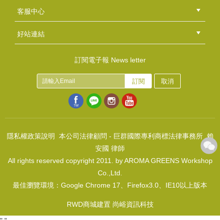
總部
北區
中區
南區
東區
海外
客服中心
會員等級
購物流程
訂單查詢
常見問題
海外訂購流程
連絡我們
下載專區
紅利點數
好站連結
綠界快速刷卡連結
香草工房手工皂粉絲團
LINE@好友招募中
香草皂友分享團
胺基酸油酯膠凝劑
訂閱電子報 News letter
NT$110
訂閱
取消
(
USD
3.65)
唇膏管 5ml~15ml
NT$80
(
USD
2.66)
隱私權政策說明
本公司法律顧問 - 巨群國際專利商標法律事務所 賴
安國 律師
All rights reserved copyright 2011. by AROMA GREENS Workshop
Co.,Ltd.
最佳瀏覽環境：Google Chrome 17、Firefox3.0、IE10以上版本
乳油木果脂(精製)
NT$100
RWD商城建置 尚峪資訊科技
(
USD
3.32)