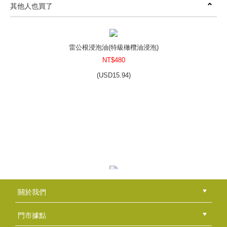
其他人也買了
夜來香花蠟
NT$320
(
USD
10.62)
雷公根浸泡油(特級橄欖油浸泡)
NT$480
(
USD
15.94)
苦楝油
NT$160
(
USD
5.31)
山茶花油
關於我們
NT$160
公司簡介
品牌故事
最新消息
隱私權聲明
版權聲明
(
USD
5.31)
門市據點