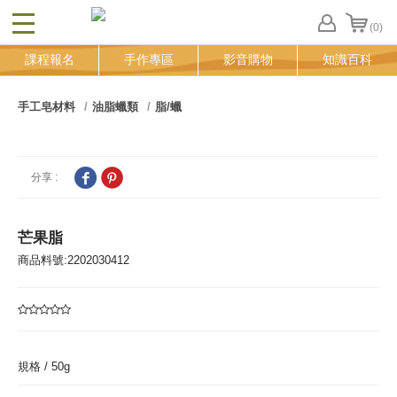
(0)
CLOSE
FB
課程報名
手作專區
影音購物
知識百科
登
入
追
手工皂材料
油脂蠟類
脂/蠟
蹤
清
單
分享 :
芒果脂
商品料號:2202030412
規格 /
50g