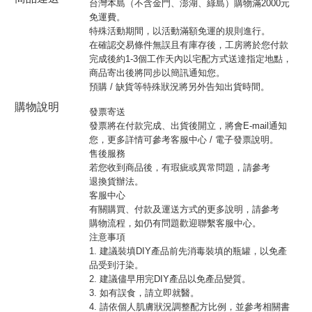
台灣本島（不含金門、澎湖、綠島）購物滿2000元
免運費。
特殊活動期間，以活動滿額免運的規則進行。
在確認交易條件無誤且有庫存後，工房將於您付款
完成後約1-3個工作天內以宅配方式送達指定地點，
商品寄出後將同步以簡訊通知您。
預購 / 缺貨等特殊狀況將另外告知出貨時間。
購物說明
發票寄送
發票將在付款完成、出貨後開立，將會E-mail通知
您，更多詳情可參考
客服中心
/
電子發票說明
。
售後服務
若您收到商品後，有瑕疵或異常問題，請參考
退換貨辦法
。
客服中心
有關購買、付款及運送方式的更多說明，請參考
購物流程
，如仍有問題歡迎聯繫客服中心。
注意事項
1. 建議裝填DIY產品前先消毒裝填的瓶罐，以免產
品受到汙染。
2. 建議儘早用完DIY產品以免產品變質。
3. 如有誤食，請立即就醫。
4. 請依個人肌膚狀況調整配方比例，並參考相關書