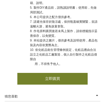
籍、說明。
5. 製作DIY產品前，請熟讀說明書；使用前，先做
局部測試。
6. 本公司提供之配方僅供參考。
7. 請避光保存於陰涼處，保持瓶蓋確實關緊，並請
遠離火源，避免孩童拿取。
8. 作皂原料購買後若未馬上製作，請依標籤指示妥
善保存，以免變質。
9. 本站提供之圖片，僅供參考及說明使用，產品包
裝及內容依實際為主。
10. 依化粧品衛生管理條例規定，化粧品應由合法
設立之化粧品工廠製造，個人自行製作之化粧品僅
限自
用，不得售予他人。
立即購買
猜您喜歡