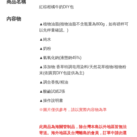
商品名稱
紅棕柑橘牛奶DIY包
內容物
▲植物油脂(植物油脂不含瓶重為800g，如有磅秤可
以先秤量確認。)
▲純水
▲奶粉
▲氫氧化鈉(液態鈉45%)
▲添加物:香草特調皂用染料/天然花草植物/植物粉
末(依購買DIY包提供為主)
▲調合香氛/精油
▲酸鹼試紙2張
▲操作說明書
※圖片僅供參考，請以實際內容物為準
此商品為海關管制品，除台灣本島以外地區皆無法
寄送。海外地區及台灣離島的會員，訂單中請勿選