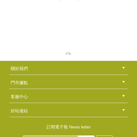
乳油木牛奶DIY包
NT$730
(
USD
24.24)
金盞花抗敏洗顏皂DIY包
關於我們
NT$1500
公司簡介
品牌故事
最新消息
隱私權聲明
版權聲明
(
USD
49.8)
門市據點
總部
北區
中區
南區
東區
海外
客服中心
會員等級
購物流程
訂單查詢
常見問題
海外訂購流程
連絡我們
下載專區
紅利點數
好站連結
綠界快速刷卡連結
香草工房手工皂粉絲團
LINE@好友招募中
香草皂友分享團
洋甘菊馬賽DIY包
訂閱電子報 News letter
NT$740