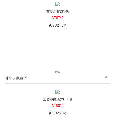
艾草馬賽DIY包
NT$740
(
USD
24.57)
其他人也買了
清新野薑DIY包
NT$510
(
USD
16.93)
玉容淨白漢方DIY包
NT$810
(
USD
26.89)