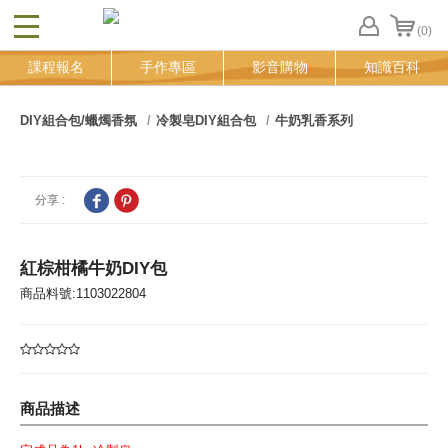
(0)
CLOSE
FB
課程報名
手作專區
影音購物
知識百科
登
入
追
DIY組合包/蠟燭香氛
冷製皂DIY組合包
牛奶乳香系列
蹤
清
單
分享 :
紅棕柑橘牛奶DIY包
商品料號:1103022804
商品描述