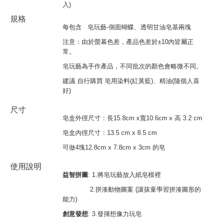
入)
規格
每包含 皂玩藝
-
側面蝴蝶、透明甘油皂基兩塊
注意：由於螢幕色差，產品色差於±10內皆屬正
常。
皂玩藝為手作產品，不同批次的顏色會略微不同。
建議 自行購買 皂用染料(紅黃藍)、精油(隨個人喜
好)
尺寸
皂盒外徑尺寸：長15.8cm x寬10.6cm x 高 3.2 cm
皂盒內徑尺寸：13.5 cm x 8.5 cm
可做4塊12.8cm x 7.8cm x 3cm 的皂
使用說明
益智拼圖
: 1.
將皂玩藝放入紙皂模裡
2.
拼湊動物圖案
(
讓孩童學習拼湊圖形的
能力
)
創意發想
: 3.
發揮想像力玩皂