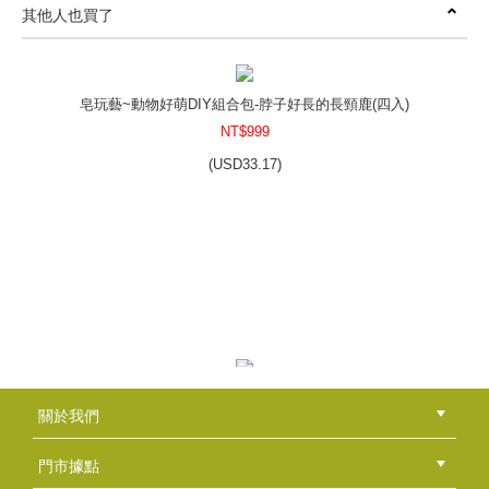
其他人也買了
皂玩藝~動物好萌DIY組合包-送你愛心的貓熊(單入)
NT$250
(
USD
8.3)
皂玩藝~動物好萌DIY組合包-脖子好長的長頸鹿(四入)
NT$999
(
USD
33.17)
皂玩藝~動物的四季DIY組合包-兔子(四入)
NT$999
(
USD
33.17)
香草模子~生態-藍鯨-水舞
關於我們
NT$380
公司簡介
品牌故事
最新消息
隱私權聲明
版權聲明
(
USD
12.62)
門市據點