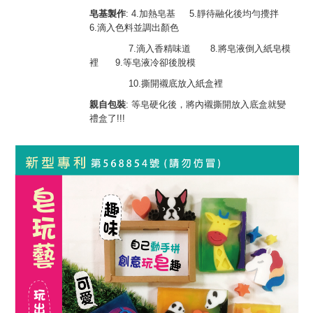
皂基製作
: 4.
加熱皂基
5.
靜待融化後均勻攪拌
6.
滴入色料並調出顏色
7.
滴入香精味道
8.
將皂液倒入紙皂模
裡
9.
等皂液冷卻後脫模
10.
撕開襯底放入紙盒裡
親自包裝
: 等皂硬化後，將內襯撕開放入底盒就變
禮盒了!!!