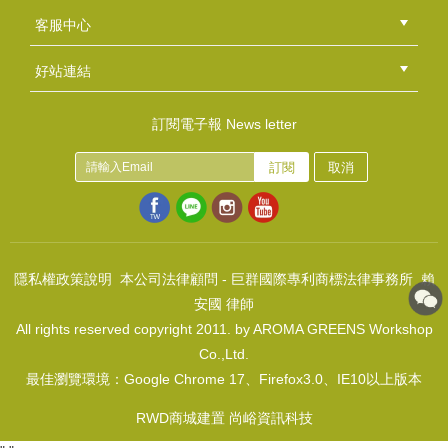
總部
北區
中區
南區
東區
海外
客服中心
會員等級
購物流程
訂單查詢
常見問題
海外訂購流程
連絡我們
下載專區
紅利點數
好站連結
綠界快速刷卡連結
香草工房手工皂粉絲團
LINE@好友招募中
香草皂友分享團
皂玩藝~動物好萌DIY組合包-海豚吹泡泡(四入)
訂閱電子報 News letter
NT$999
訂閱
取消
(
USD
33.17)
乳油木寶貝DIY包
NT$800
(
USD
26.56)
隱私權政策說明
本公司法律顧問 - 巨群國際專利商標法律事務所 賴
安國 律師
All rights reserved copyright 2011. by AROMA GREENS Workshop
Co.,Ltd.
最佳瀏覽環境：Google Chrome 17、Firefox3.0、IE10以上版本
皂玩藝~動物好萌DIY組合包-草原上的獅子(四入)
NT$999
RWD商城建置 尚峪資訊科技
(
USD
33.17)