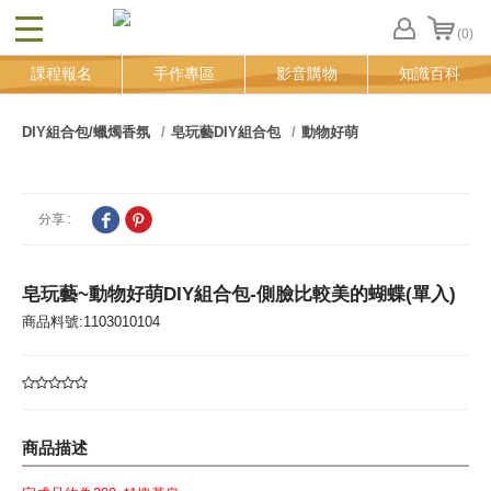
(0)
CLOSE
FB
課程報名
手作專區
影音購物
知識百科
登
入
追
DIY組合包/蠟燭香氛
皂玩藝DIY組合包
動物好萌
蹤
清
單
分享 :
皂玩藝~動物好萌DIY組合包-側臉比較美的蝴蝶(單入)
商品料號:1103010104
商品描述