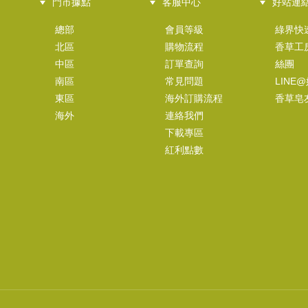
門市據點
客服中心
好站連
模子~12星座-雙子
香草模子~12星座-金牛
總部
會員等級
綠界快
.62)
USD
NT$380 (
12.62)
USD
NT$380 (
北區
購物流程
香草工
中區
訂單查詢
絲團
南區
常見問題
LINE
東區
海外訂購流程
香草皂
海外
連絡我們
下載專區
紅利點數