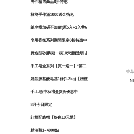
男性精選商品8折特惠
香草
12
極簡手作滿1000送金箔皂
紙皂模加碼不加價(原5入+1入共6
入)
皂用香氛系列期間限定8折特惠中
買造型矽膠模(一模10穴)贈透明甘
油皂基1kg
手工皂全系列【買一送一】*第二
香草
塊皂款可以任選*
妍晶胺基酸皂基1條(1.2kg)【贈檀
N
香(香精)10ml】
手工皂(中秋禮盒)8折優惠中
8月今日限定
紅標配綠標【好康10元購】
精油類1~4000點