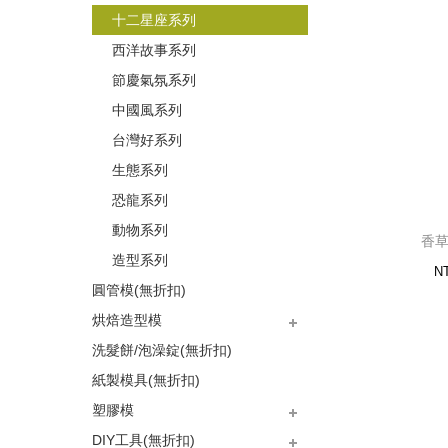
十二星座系列
西洋故事系列
節慶氣氛系列
中國風系列
台灣好系列
生態系列
恐龍系列
動物系列
香草
造型系列
N
圓管模(無折扣)
烘焙造型模
洗髮餅/泡澡錠(無折扣)
植物系列
馬芬杯系列
可愛系列
圓形系列
甜點系列
方格系列
節慶系列
交通工具系列
動物系列
愛心系列
紙製模具(無折扣)
塑膠模
DIY工具(無折扣)
花園系列
皂盤系列
功能系列
圖案花紋系列
心型系列
西洋系列
海洋系列
動物系列
立體系列