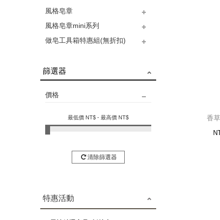
香草
風格皂章
作皂常用工具
切皂/修皂器
其他工具
壓模工具
12
風格皂章mini系列
A 自然系列
B 動物系列
C 圖案系列
D 人物系列
E 文字系列
F 祝福系列
G 節慶系列
H 手作系列
L 婚禮系列
R 台灣系列
S 十二星座系列
T 十二生肖系列
U 日期蓋章系列
做皂工具箱特惠組(無折扣)
MA 迎喜新年系列
MB 繽紛聖誕系列
MC 濃情密意系列
MD小小動物系列
ME 圖案系列
做皂工具箱特惠組
篩選器
價格
香草
最低價 NT$
- 最高價 NT$
N
清除篩選器
特惠活動