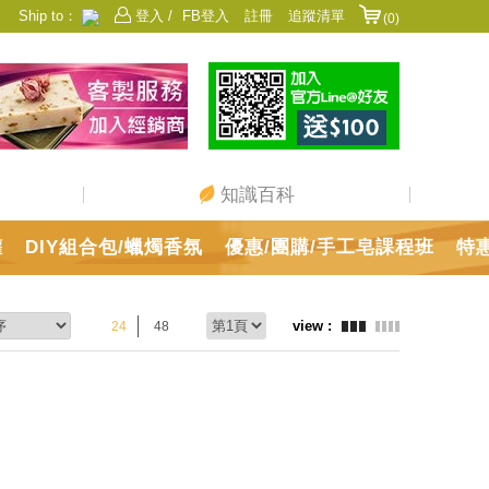
Ship to：
登入 /
FB登入
註冊
追蹤清單
(0)
香港
日本
中國
澳門
美國
新加坡
馬來西亞
台灣
知識百科
罐
DIY組合包/蠟燭香氛
優惠/團購/手工皂課程班
特
24
48