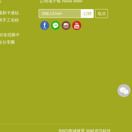
結
訂閱電子報 News letter
香草模子~12星座-雙魚
速刷卡連結
12.62)
USD
NT$380 (
訂閱
取消
房手工皂粉
@好友招募中
友分享團
RWD商城建置 尚峪資訊科技