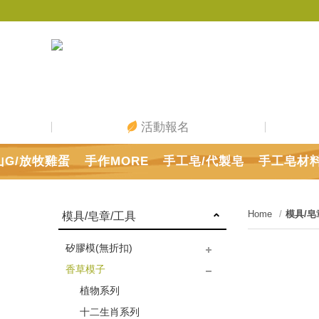
活動報名
山G/放牧雞蛋
手作MORE
手工皂/代製皂
手工皂材
Home
模具/皂
模具/皂章/工具
矽膠模(無折扣)
香草模子
方格矽膠模
造型矽膠模
蛋糕皂矽膠模
矽膠模配件
圓球/立體矽膠模
香氛片模具
造形矽膠模(一模10穴)特惠
方格矽膠隔版組
區
植物系列
十二生肖系列