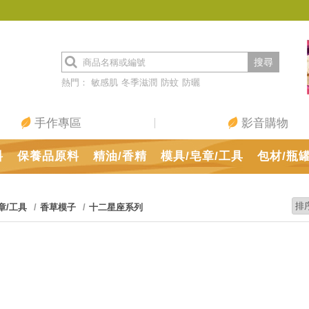
搜尋
熱門：
敏感肌
冬季滋潤
防蚊
防曬
手作專區
影音購物
料
保養品原料
精油/香精
模具/皂章/工具
包材/瓶
章/工具
香草模子
十二星座系列