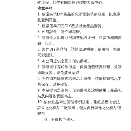
物流程，如仍有問題歡迎聯繫客服中心。
注意事項
1. 建議裝填DIY產品前先消毒裝填的瓶罐，以免產
品受到汙染。
2. 建議儘早用完DIY產品以免產品變質。
3. 如有誤食，請立即就醫。
4. 請依個人肌膚狀況調整配方比例，並參考相關書
籍、說明。
5. 製作DIY產品前，請熟讀說明書；使用前，先做
局部測試。
6. 本公司提供之配方僅供參考。
7. 請避光保存於陰涼處，保持瓶蓋確實關緊，並請
遠離火源，避免孩童拿取。
8. 手作原料購買後若未馬上製作，請依標籤指示妥
善保存，以免變質。
9. 本站提供之圖片，僅供參考及說明使用，產品包
裝及內容依實際為主。
10. 依化粧品衛生管理條例規定，化粧品應由合法
設立之化粧品工廠製造，個人自行製作之化粧品僅
限自
用，不得售予他人。