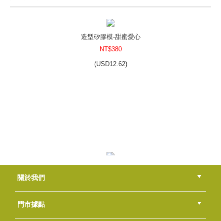
香草模子~12星座-金牛
NT$380
(
USD
12.62)
造型矽膠模-甜蜜愛心
NT$380
(
USD
12.62)
香草模子~牛寶貝-小方妹妹愛花花
NT$380
(
USD
12.62)
矽膠模~玫瑰時光一模三穴
關於我們
NT$500
(
USD
16.6)
公司簡介
品牌故事
最新消息
隱私權聲明
版權聲明
門市據點