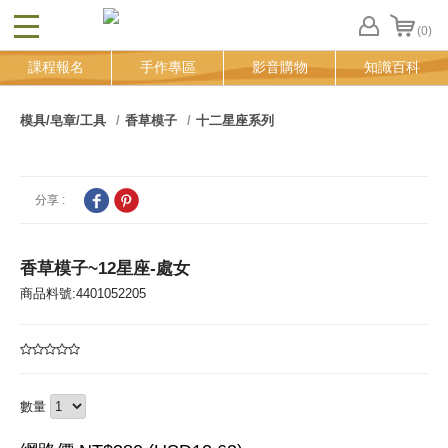
(0)
CLOSE
FB
課程報名
手作專區
影音購物
知識百科
登
入
追
模具/皂章/工具
香草模子
十二星座系列
蹤
清
單
分享 :
香草模子~12星座-處女
商品料號:4401052205
數量