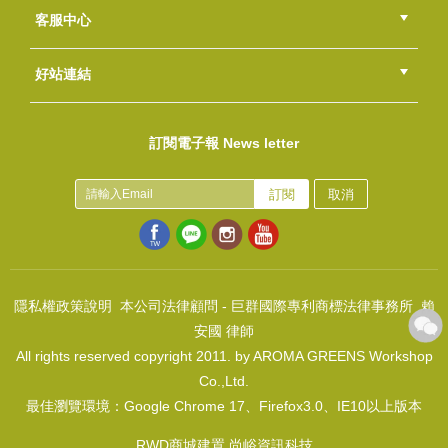
總部
北區
中區
南區
東區
海外
客服中心
會員等級
購物流程
訂單查詢
常見問題
海外訂購流程
連絡我們
下載專區
紅利點數
好站連結
香草模子~生態-啄木鳥
綠界快速刷卡連結
香草工房手工皂粉絲團
LINE@好友招募中
香草皂友分享團
NT$380
訂閱電子報 News letter
(
USD
12.62)
風格皂章~R005 100%台灣製皂
NT$350
訂閱
取消
(
USD
11.62)
隱私權政策說明
本公司法律顧問 - 巨群國際專利商標法律事務所 賴
安國 律師
All rights reserved copyright 2011. by AROMA GREENS Workshop
香草模子~荷香-悠閒LEISUREL Y
Co.,Ltd.
NT$380
最佳瀏覽環境：Google Chrome 17、Firefox3.0、IE10以上版本
(
USD
12.62)
柿柿如意皂模(4穴)
RWD商城建置 尚峪資訊科技