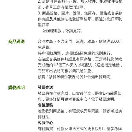
2. 訂購收件資料不正確、無人收件、拒絕收件等情
況，香草工房有權取消訂單。
3. 商品規格、圖片、說明、無庫存、價格或交易條
件有誤及其他無法接受訂單情形，將通知您訂單取
消訂單
並辦理退款，敬請見諒。
商品運送
台灣本島（不含金門、澎湖、綠島）購物滿2000元
免運費。
特殊活動期間，以活動滿額免運的規則進行。
在確認交易條件無誤且有庫存後，工房將於您付款
完成後約1-3個工作天內以宅配方式送達指定地點，
商品寄出後將同步以簡訊通知您。
預購 / 缺貨等特殊狀況將另外告知出貨時間。
購物說明
發票寄送
發票將在付款完成、出貨後開立，將會E-mail通知
您，更多詳情可參考客服中心 / 電子發票說明。
售後服務
若您收到商品後，有瑕疵或異常問題，請參考退換
貨辦法。
客服中心
有關購買、付款及運送方式的更多說明，請參考購