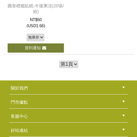
圓形標籤貼紙-午後乘涼(20張/
組)
NT$50
(
USD
1.66)
貨到通知
關於我們
公司簡介
品牌故事
最新消息
隱私權聲明
版權聲明
門市據點
總部
北區
中區
南區
東區
海外
客服中心
會員等級
購物流程
訂單查詢
常見問題
海外訂購流程
連絡我們
下載專區
紅利點數
好站連結