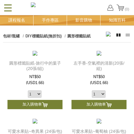
(0)
CLOSE
FB
課程報名
手作專區
影音購物
知識百科
登
入
追
包材/瓶罐
DIY標籤貼紙(無折扣)
圓形標籤貼紙
蹤
清
單
圓形標籤貼紙-旅行中的葉子
左手香-空氣裡的清新(20張/
(20張/組)
組)
NT$50
NT$50
(
USD
1.66)
(
USD
1.66)
加入購物車
加入購物車
可愛水果貼~奇異果 (24張/包)
可愛水果貼~葡萄柚 (24張/包)