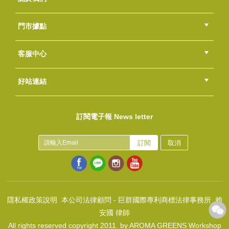
NT$480
(
USD
15.94)
公司簡介
品牌故事
最新消息
隱私權聲明
版權聲明
門市據點
總部
北區
中區
南區
東區
海外
客服中心
會員等級
購物流程
訂單查詢
常見問題
海外訂購流程
連絡我們
下載專區
紅利點數
好站連結
圓標空白貼-花語呢喃(20張/組)
綠界快速刷卡連結
香草工房手工皂粉絲團
LINE@好友招募中
香草皂友分享團
NT$50
訂閱電子報 News letter
(
USD
1.66)
甜杏仁油
NT$120
訂閱
取消
(
USD
3.98)
隱私權政策說明
本公司法律顧問 - 巨群國際專利商標法律事務所 賴
安國 律師
All rights reserved copyright 2011. by AROMA GREENS Workshop