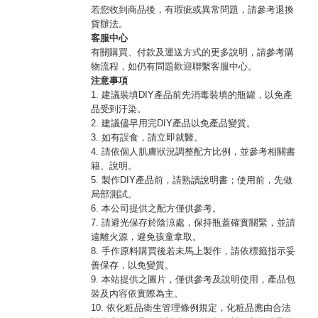
若您收到商品後，有瑕疵或異常問題，請參考退換
貨辦法。
客服中心
有關購買、付款及運送方式的更多說明，請參考購
物流程，如仍有問題歡迎聯繫客服中心。
注意事項
1. 建議裝填DIY產品前先消毒裝填的瓶罐，以免產
品受到汙染。
2. 建議儘早用完DIY產品以免產品變質。
3. 如有誤食，請立即就醫。
4. 請依個人肌膚狀況調整配方比例，並參考相關書
籍、說明。
5. 製作DIY產品前，請熟讀說明書；使用前，先做
局部測試。
6. 本公司提供之配方僅供參考。
7. 請避光保存於陰涼處，保持瓶蓋確實關緊，並請
遠離火源，避免孩童拿取。
8. 手作原料購買後若未馬上製作，請依標籤指示妥
善保存，以免變質。
9. 本站提供之圖片，僅供參考及說明使用，產品包
裝及內容依實際為主。
10. 依化粧品衛生管理條例規定，化粧品應由合法