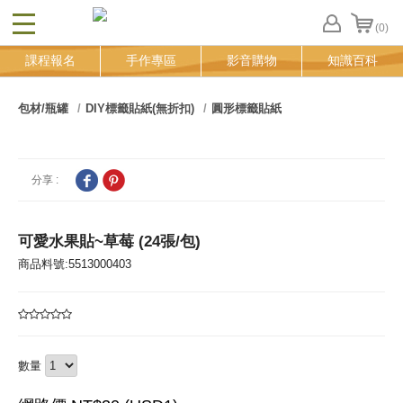
(0)
CLOSE
FB
課程報名
手作專區
影音購物
知識百科
登
入
追
包材/瓶罐
DIY標籤貼紙(無折扣)
圓形標籤貼紙
蹤
清
單
分享 :
可愛水果貼~草莓 (24張/包)
商品料號:5513000403
數量