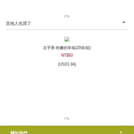
其他人也買了
防蚊乳液貼紙-叢林小徑
NT$50
(
USD
1.66)
左手香-粉嫩的幸福(20張/組)
NT$50
(
USD
1.66)
圓標空白貼-典雅之花
NT$50
(
USD
1.66)
雷公根浸泡油(特級橄欖油浸泡)
關於我們