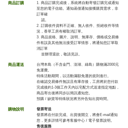
商品訂購
1. 商品訂購完成後，系統將自動寄發訂購完成通知
至您的電子信箱。通知函僅通知接獲購買需求，非
訂單確
認。
2. 訂購收件資料不正確、無人收件、拒絕收件等情
況，香草工房有權取消訂單。
3. 商品規格、圖片、說明、無庫存、價格或交易條
件有誤及其他無法接受訂單情形，將通知您訂單取
消訂單
並辦理退款，敬請見諒。
商品運送
台灣本島（不含金門、澎湖、綠島）購物滿2000元
免運費。
特殊活動期間，以活動滿額免運的規則進行。
在確認交易條件無誤且有庫存後，工房將於您付款
完成後約1-3個工作天內以宅配方式送達指定地點，
商品寄出後將同步以簡訊通知您。
預購 / 缺貨等特殊狀況將另外告知出貨時間。
購物說明
發票寄送
發票將在付款完成、出貨後開立，將會E-mail通知
您，更多詳情可參考客服中心 / 電子發票說明。
售後服務