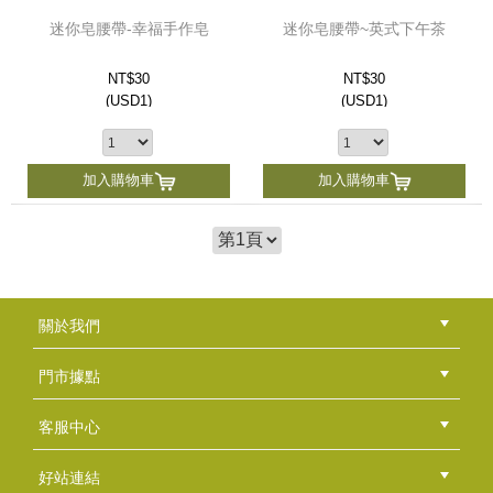
迷你皂腰帶-幸福手作皂
迷你皂腰帶~英式下午茶
NT$30
NT$30
(
USD
1)
(
USD
1)
加入購物車
加入購物車
關於我們
公司簡介
品牌故事
最新消息
隱私權聲明
版權聲明
門市據點
總部
北區
中區
南區
東區
海外
客服中心
會員等級
購物流程
訂單查詢
常見問題
海外訂購流程
連絡我們
下載專區
紅利點數
好站連結