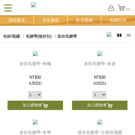
(0)
CLOSE
FB
課程報名
手作專區
影音購物
知識百科
登
入
追
包材/瓶罐
皂腰帶(無折扣)
迷你皂腰帶
蹤
清
單
迷你皂腰帶~秋楓
迷你皂腰帶~春遊
NT$30
NT$30
(
USD
1)
(
USD
1)
加入購物車
加入購物車
迷你皂腰帶~冬華
迷你皂腰帶~古典玫瑰園