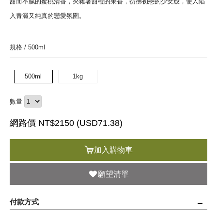
甜而不膩的蜜桃清香，夾雜著甜橙的果香，彷彿初戀的少女般，使人陷
入青澀又純真的戀愛氛圍。
規格 /
500ml
500ml
1kg
數量
網路價 NT$2150 (
USD
71.38)
加入購物車
願望清單
付款方式