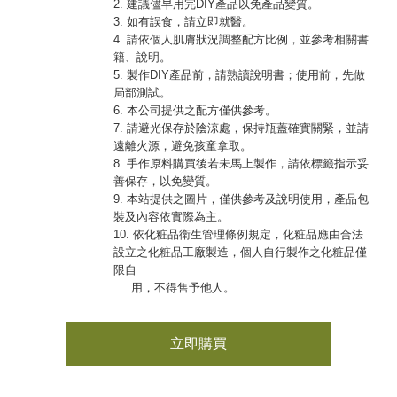
2. 建議儘早用完DIY產品以免產品變質。
3. 如有誤食，請立即就醫。
4. 請依個人肌膚狀況調整配方比例，並參考相關書
籍、說明。
5. 製作DIY產品前，請熟讀說明書；使用前，先做
局部測試。
6. 本公司提供之配方僅供參考。
7. 請避光保存於陰涼處，保持瓶蓋確實關緊，並請
遠離火源，避免孩童拿取。
8. 手作原料購買後若未馬上製作，請依標籤指示妥
善保存，以免變質。
9. 本站提供之圖片，僅供參考及說明使用，產品包
裝及內容依實際為主。
10. 依化粧品衛生管理條例規定，化粧品應由合法
設立之化粧品工廠製造，個人自行製作之化粧品僅
限自
用，不得售予他人。
立即購買