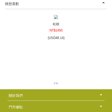
猜您喜歡
松樹
NT$1450
(
USD
48.14)
粉嫩草莓
關於我們
NT$1900
公司簡介
品牌故事
最新消息
隱私權聲明
版權聲明
(
USD
63.08)
門市據點