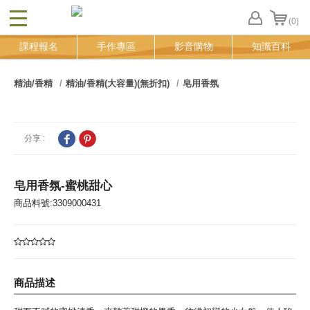
(0)
CLOSE
FB
課程報名
手作專區
影音購物
知識百科
登
入
追
精油/香精
精油/香精(大容量)(無折扣)
皂用香氛
蹤
清
單
分享 :
皂用香氛-蜜桃甜心
商品料號:3309000431
商品描述