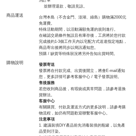
消訂單
並辦理退款，敬請見諒。
商品運送
台灣本島（不含金門、澎湖、綠島）購物滿2000元
免運費。
特殊活動期間，以活動滿額免運的規則進行。
在確認交易條件無誤且有庫存後，工房將於您付款
完成後約1-3個工作天內以宅配方式送達指定地點，
商品寄出後將同步以簡訊通知您。
預購 / 缺貨等特殊狀況將另外告知出貨時間。
購物說明
發票寄送
發票將在付款完成、出貨後開立，將會E-mail通知
您，更多詳情可參考客服中心 / 電子發票說明。
售後服務
若您收到商品後，有瑕疵或異常問題，請參考退換
貨辦法。
客服中心
有關購買、付款及運送方式的更多說明，請參考購
物流程，如仍有問題歡迎聯繫客服中心。
注意事項
1. 建議裝填DIY產品前先消毒裝填的瓶罐，以免產
品受到汙染。