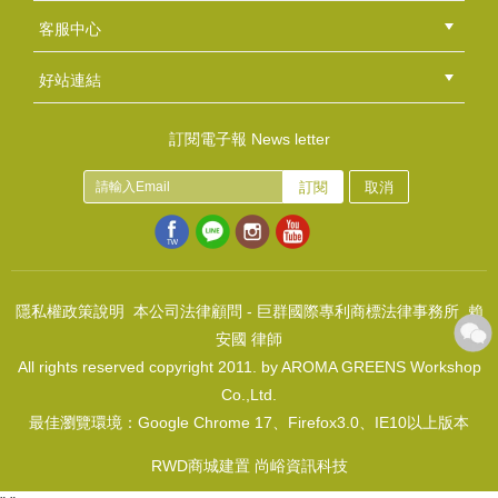
總部
北區
中區
南區
東區
海外
客服中心
會員等級
購物流程
訂單查詢
常見問題
海外訂購流程
連絡我們
下載專區
紅利點數
好站連結
綠界快速刷卡連結
香草工房手工皂粉絲團
LINE@好友招募中
香草皂友分享團
訂閱電子報 News letter
訂閱
取消
馬鞭草
NT$5800
(
USD
192.56)
隱私權政策說明
本公司法律顧問 - 巨群國際專利商標法律事務所 賴
安國 律師
All rights reserved copyright 2011. by AROMA GREENS Workshop
Co.,Ltd.
最佳瀏覽環境：Google Chrome 17、Firefox3.0、IE10以上版本
RWD商城建置 尚峪資訊科技