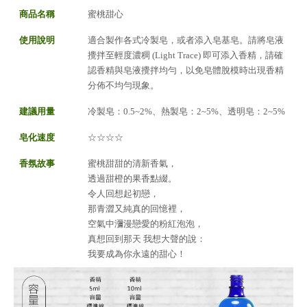
商品名稱
蜜桃甜心
使用說明
適合製作各式冷製皂，或者添入皂基皂。請將皂液
攪拌至輕度濃稠 (Light Trace) 即可添入香精，請確
認香精與皂液攪拌均勻，以免皂體脫模時出現香精
分佈不均勻現象。
建議用量
冷製皂：0.5~2%、熱製皂：2~5%、透明皂：2~5%
皂化速度
☆☆☆☆
香氛故事
蜜桃甜甜的清新香氣，
透過甜橙的果香點綴。
令人回想起初戀，
那青澀又純真的回憶裡，
空氣中瀰漫戀愛的粉紅泡泡，
真想回到那天 我想大聲的說：
我要成為你永遠的甜心！