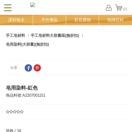
(0)
CLOSE
FB
課程報名
手作專區
影音購物
知識百科
登
入
追
手工皂材料
手工皂材料大容量區(無折扣)
蹤
皂用染料(大容量)(無折扣)
清
單
分享 :
皂用染料-紅色
商品料號:A2207001151
規格 /
1lt