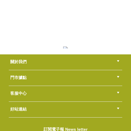
加拿大冰河泥
NT$3000
(
USD
99.6)
海鳥羽毛油
關於我們
NT$150
(
USD
4.98)
公司簡介
品牌故事
最新消息
隱私權聲明
版權聲明
門市據點
總部
北區
中區
南區
東區
海外
客服中心
會員等級
購物流程
訂單查詢
常見問題
海外訂購流程
連絡我們
下載專區
紅利點數
好站連結
羊毛脂皂基
綠界快速刷卡連結
香草工房手工皂粉絲團
LINE@好友招募中
香草皂友分享團
NT$2800
訂閱電子報 News letter