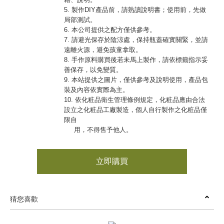
5. 製作DIY產品前，請熟讀說明書；使用前，先做
局部測試。
6. 本公司提供之配方僅供參考。
7. 請避光保存於陰涼處，保持瓶蓋確實關緊，並請
遠離火源，避免孩童拿取。
8. 手作原料購買後若未馬上製作，請依標籤指示妥
善保存，以免變質。
9. 本站提供之圖片，僅供參考及說明使用，產品包
裝及內容依實際為主。
10. 依化粧品衛生管理條例規定，化粧品應由合法
設立之化粧品工廠製造，個人自行製作之化粧品僅
限自
用，不得售予他人。
立即購買
猜您喜歡