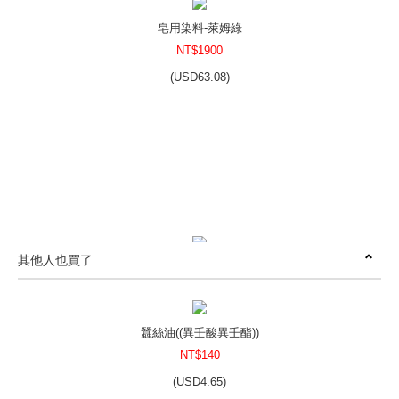
皂用染料-萊姆綠
NT$1900
(
USD
63.08)
其他人也買了
皂用染料-藍紫色
NT$1900
(
USD
63.08)
蠶絲油((異壬酸異壬酯))
NT$140
(
USD
4.65)