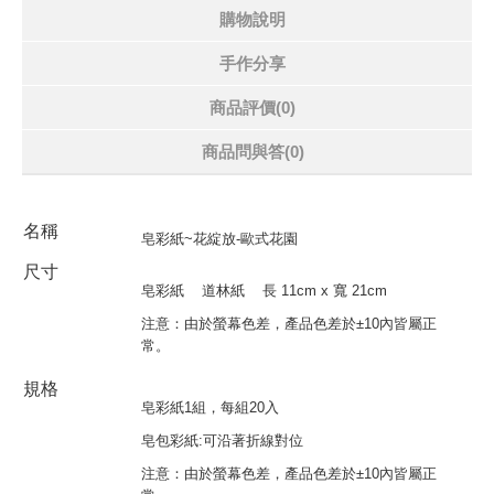
購物說明
手作分享
商品評價(0)
商品問與答
(0)
名稱
皂彩紙~花綻放-歐式花園
尺寸
皂彩紙
道林紙
長
11cm x
寬
21cm
注意：由於螢幕色差，產品色差於
±10
內皆屬正
常。
規格
皂彩紙1組，每組20入
皂包彩紙:可沿著折線對位
注意：由於螢幕色差，產品色差於±10內皆屬正