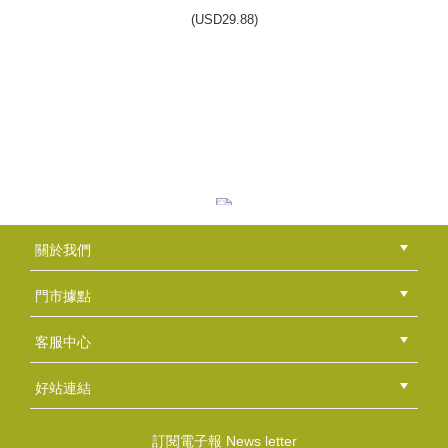
(
USD
29.88)
皂彩紙~蜜戀香橙
NT$50
(
USD
1.66)
圓標空白貼-歐式花園
關於我們
NT$50
公司簡介
品牌故事
最新消息
隱私權聲明
版權聲明
(
USD
1.66)
門市據點
總部
北區
中區
南區
東區
海外
客服中心
會員等級
購物流程
訂單查詢
常見問題
海外訂購流程
連絡我們
下載專區
紅利點數
好站連結
綠界快速刷卡連結
香草工房手工皂粉絲團
LINE@好友招募中
香草皂友分享團
OPP透明包裝紙21*15cm
訂閱電子報 News letter