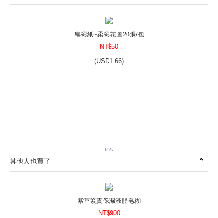
皂彩紙~柔彩花圖20張/包
NT$50
(
USD
1.66)
其他人也買了
わふく皂包裝組～永恆守候的堅毅
NT$60
(
USD
1.99)
紫草緊實保濕液體皂糊
NT$900