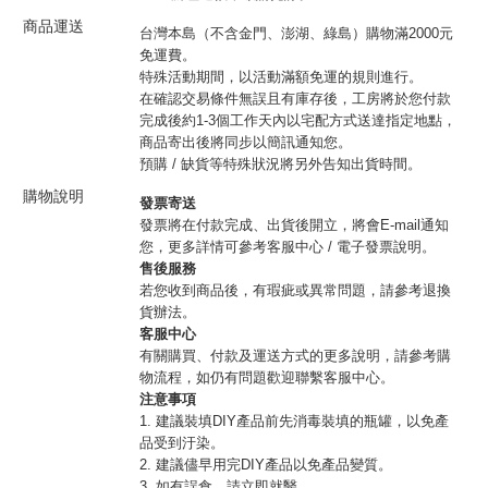
商品運送
台灣本島（不含金門、澎湖、綠島）購物滿2000元
免運費。
特殊活動期間，以活動滿額免運的規則進行。
在確認交易條件無誤且有庫存後，工房將於您付款
完成後約1-3個工作天內以宅配方式送達指定地點，
商品寄出後將同步以簡訊通知您。
預購 / 缺貨等特殊狀況將另外告知出貨時間。
購物說明
發票寄送
發票將在付款完成、出貨後開立，將會E-mail通知
您，更多詳情可參考客服中心 / 電子發票說明。
售後服務
若您收到商品後，有瑕疵或異常問題，請參考退換
貨辦法。
客服中心
有關購買、付款及運送方式的更多說明，請參考購
物流程，如仍有問題歡迎聯繫客服中心。
注意事項
1. 建議裝填DIY產品前先消毒裝填的瓶罐，以免產
品受到汙染。
2. 建議儘早用完DIY產品以免產品變質。
3. 如有誤食，請立即就醫。