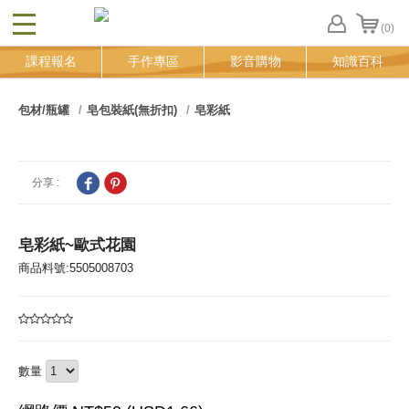
(0)
CLOSE
FB
課程報名
手作專區
影音購物
知識百科
登
入
追
包材/瓶罐
皂包裝紙(無折扣)
皂彩紙
蹤
清
單
分享 :
皂彩紙~歐式花園
商品料號:5505008703
數量