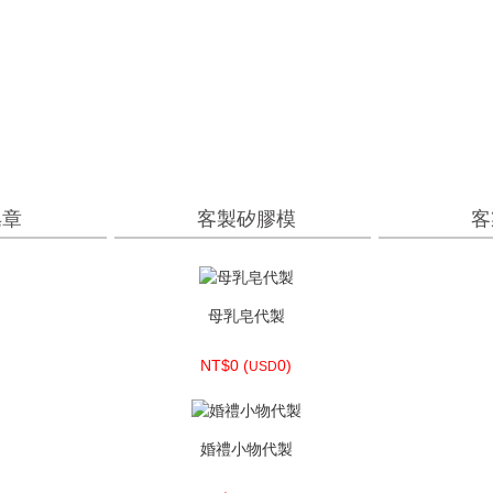
真正(高地)薰衣草 Lavender Oil
NT$230 (
7.64)
USD
皂章
客製矽膠模
客
客製矽膠模-立體模具-請洽客服人員
U&ME 手做
母乳皂代製
客製貼紙
NT$0 (
NT$0 (
NT$0 (
NT$0 (
0)
0)
0)
0)
USD
USD
USD
USD
客製矽膠模-土司模
婚禮小物代製
客製包材