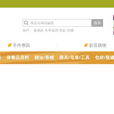
搜尋
熱門：
敏感肌
冬季滋潤
防蚊
防曬
手作專區
影音購物
料
保養品原料
精油/香精
模具/皂章/工具
包材/瓶