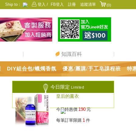
Ship to：
登入 /
FB登入
註冊
追蹤清單
(0)
香港
日本
中國
澳門
美國
新加坡
馬來西亞
台灣
知識百科
罐
DIY組合包/蠟燭香氛
優惠/團購/手工皂課程班
特
今日限定
Limited
皇后的薰衣
190
今日特惠價
元
1
每筆訂單限購
件