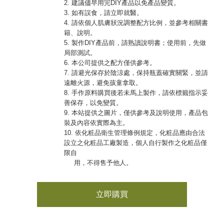
2. 建議儘早用完DIY產品以免產品變質。
3. 如有誤食，請立即就醫。
4. 請依個人肌膚狀況調整配方比例，並參考相關書
籍、說明。
5. 製作DIY產品前，請熟讀說明書；使用前，先做
局部測試。
6. 本公司提供之配方僅供參考。
7. 請避光保存於陰涼處，保持瓶蓋確實關緊，並請
遠離火源，避免孩童拿取。
8. 手作原料購買後若未馬上製作，請依標籤指示妥
善保存，以免變質。
9. 本站提供之圖片，僅供參考及說明使用，產品包
裝及內容依實際為主。
10. 依化粧品衛生管理條例規定，化粧品應由合法
設立之化粧品工廠製造，個人自行製作之化粧品僅
限自
用，不得售予他人。
立即購買