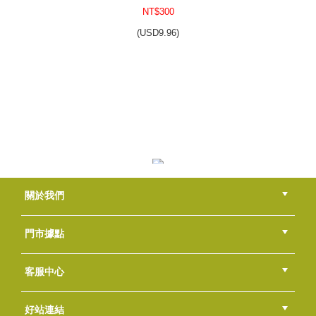
NT$300
(
USD
9.96)
風格皂章~A084 玫瑰花園
NT$350
(
USD
11.62)
風格皂章~A079 玫瑰人生
關於我們
NT$350
(
USD
11.62)
公司簡介
品牌故事
最新消息
隱私權聲明
版權聲明
門市據點
總部
北區
中區
南區
東區
海外
客服中心
會員等級
購物流程
訂單查詢
常見問題
海外訂購流程
連絡我們
下載專區
紅利點數
好站連結