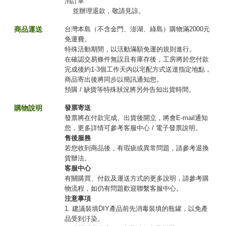
消訂單
並辦理退款，敬請見諒。
商品運送
台灣本島（不含金門、澎湖、綠島）購物滿2000元
免運費。
特殊活動期間，以活動滿額免運的規則進行。
在確認交易條件無誤且有庫存後，工房將於您付款
完成後約1-3個工作天內以宅配方式送達指定地點，
商品寄出後將同步以簡訊通知您。
預購 / 缺貨等特殊狀況將另外告知出貨時間。
購物說明
發票寄送
發票將在付款完成、出貨後開立，將會E-mail通知
您，更多詳情可參考客服中心 / 電子發票說明。
售後服務
若您收到商品後，有瑕疵或異常問題，請參考退換
貨辦法。
客服中心
有關購買、付款及運送方式的更多說明，請參考購
物流程，如仍有問題歡迎聯繫客服中心。
注意事項
1. 建議裝填DIY產品前先消毒裝填的瓶罐，以免產
品受到汙染。