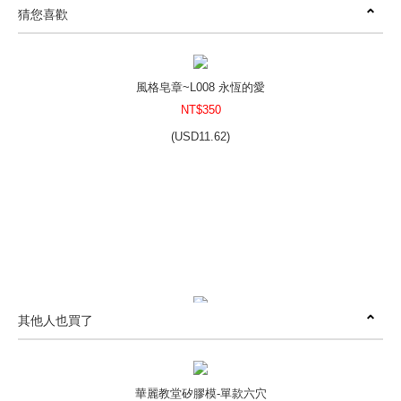
猜您喜歡
風格皂章~L008 永恆的愛
NT$350
(
USD
11.62)
其他人也買了
風格皂章~B012 愛的抱抱
NT$350
(
USD
11.62)
華麗教堂矽膠模-單款六穴