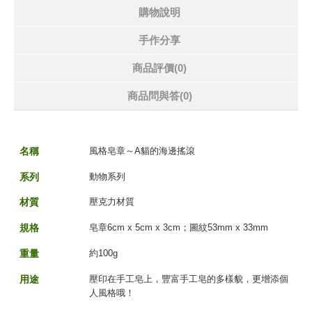
購物說明
手作分享
商品評價(0)
商品問與答
(0)
名
稱
風格皂章～
A貓的海邊搖滾
系列
動物系列
材質
壓克力材質
規格
皂章6cm x 5cm x 3cm；圖紋53mm x 33mm
重量
約100g
用途
壓印在手工皂上，豐富手工皂的多樣貌，更增添個
人風格哦！