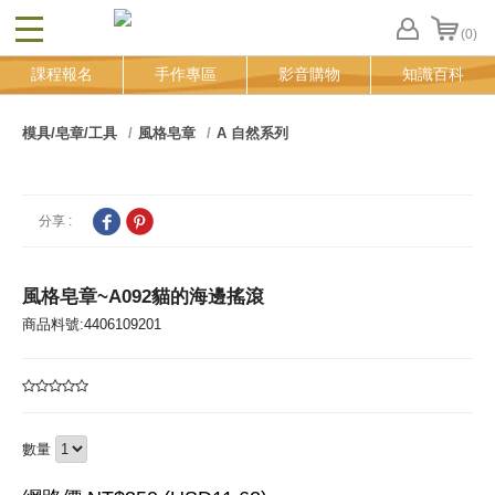
(0)
CLOSE
FB
課程報名
手作專區
影音購物
知識百科
登
入
追
模具/皂章/工具
風格皂章
A 自然系列
蹤
清
單
分享 :
風格皂章~A092貓的海邊搖滾
商品料號:4406109201
數量