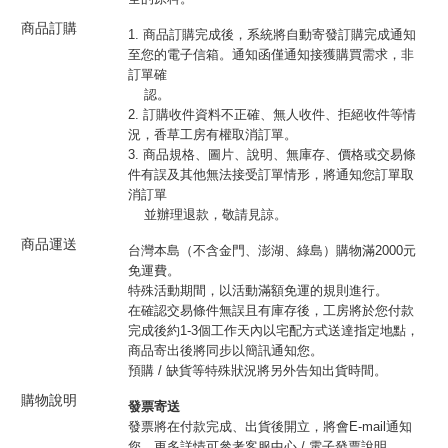
商品訂購
1. 商品訂購完成後，系統將自動寄發訂購完成通知
至您的電子信箱。通知函僅通知接獲購買需求，非
訂單確
認。
2. 訂購收件資料不正確、無人收件、拒絕收件等情
況，香草工房有權取消訂單。
3. 商品規格、圖片、說明、無庫存、價格或交易條
件有誤及其他無法接受訂單情形，將通知您訂單取
消訂單
並辦理退款，敬請見諒。
商品運送
台灣本島（不含金門、澎湖、綠島）購物滿2000元
免運費。
特殊活動期間，以活動滿額免運的規則進行。
在確認交易條件無誤且有庫存後，工房將於您付款
完成後約1-3個工作天內以宅配方式送達指定地點，
商品寄出後將同步以簡訊通知您。
預購 / 缺貨等特殊狀況將另外告知出貨時間。
購物說明
發票寄送
發票將在付款完成、出貨後開立，將會E-mail通知
您，更多詳情可參考客服中心 / 電子發票說明。