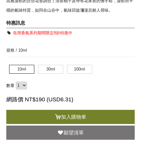
高雅濃郁的百合花香調合了清香柚子及帶有花果香的佛手柑，濃郁而平
穩的氣味特質，如同在山谷中，氣味回旋瀰漫且耐人尋味。
特惠訊息
皂用香氛系列期間限定8折特惠中
規格 /
10ml
10ml
30ml
100ml
數量
網路價 NT$190 (
USD
6.31)
加入購物車
願望清單