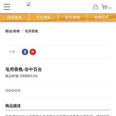
(0)
CLOSE
FB
課程報名
手作專區
影音購物
知識百科
登
入
追
精油/香精
皂用香氛
蹤
清
單
分享 :
皂用香氛-谷中百合
商品料號:3309001101
商品描述