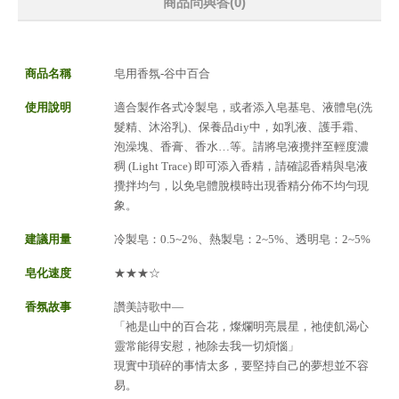
商品問與答
(0)
商品名稱
皂用香氛-谷中百合
使用說明
適合製作各式冷製皂，或者添入皂基皂、液體皂(洗
髮精、沐浴乳)、保養品diy中，如乳液、護手霜、
泡澡塊、香膏、香水…等。請將皂液攪拌至輕度濃
稠 (Light Trace) 即可添入香精，請確認香精與皂液
攪拌均勻，以免皂體脫模時出現香精分佈不均勻現
象。
建議用量
冷製皂：0.5~2%、熱製皂：2~5%、透明皂：2~5%
皂化速度
★★★☆
香氛故事
讚美詩歌中—
「祂是山中的百合花，燦爛明亮晨星，祂使飢渴心
靈常能得安慰，祂除去我一切煩惱」
現實中瑣碎的事情太多，要堅持自己的夢想並不容
易。