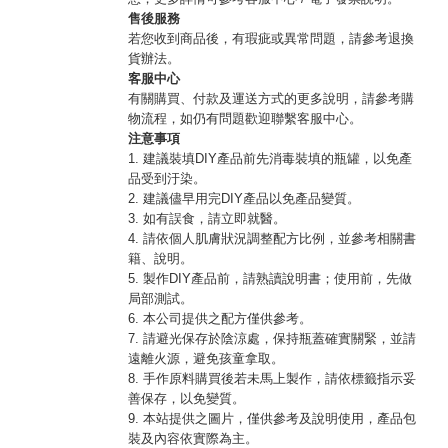
售後服務
若您收到商品後，有瑕疵或異常問題，請參考退換
貨辦法。
客服中心
有關購買、付款及運送方式的更多說明，請參考購
物流程，如仍有問題歡迎聯繫客服中心。
注意事項
1. 建議裝填DIY產品前先消毒裝填的瓶罐，以免產
品受到汙染。
2. 建議儘早用完DIY產品以免產品變質。
3. 如有誤食，請立即就醫。
4. 請依個人肌膚狀況調整配方比例，並參考相關書
籍、說明。
5. 製作DIY產品前，請熟讀說明書；使用前，先做
局部測試。
6. 本公司提供之配方僅供參考。
7. 請避光保存於陰涼處，保持瓶蓋確實關緊，並請
遠離火源，避免孩童拿取。
8. 手作原料購買後若未馬上製作，請依標籤指示妥
善保存，以免變質。
9. 本站提供之圖片，僅供參考及說明使用，產品包
裝及內容依實際為主。