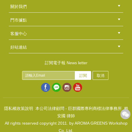
皂用香氛-紫海薰衣
關於我們
NT$120
公司簡介
品牌故事
最新消息
隱私權聲明
版權聲明
(
USD
3.98)
門市據點
總部
北區
中區
南區
東區
海外
客服中心
會員等級
購物流程
訂單查詢
常見問題
海外訂購流程
連絡我們
下載專區
紅利點數
好站連結
綠界快速刷卡連結
香草工房手工皂粉絲團
LINE@好友招募中
香草皂友分享團
皂用香氛-愛好自然
訂閱電子報 News letter
NT$180
訂閱
取消
(
USD
5.98)
皂用香氛-沐夏天堂
NT$130
(
USD
4.32)
隱私權政策說明
本公司法律顧問 - 巨群國際專利商標法律事務所 賴
安國 律師
All rights reserved copyright 2011. by AROMA GREENS Workshop
Co.,Ltd.