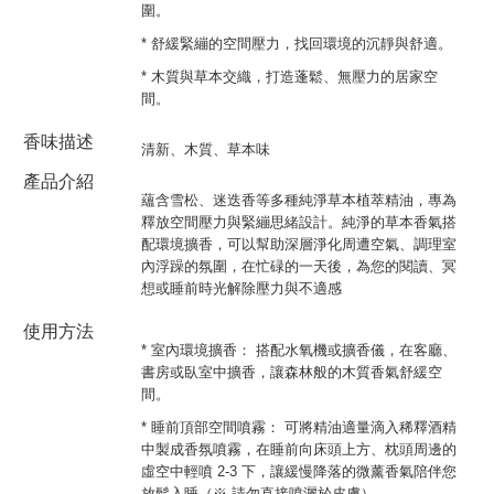
圍。
* 舒緩緊繃的空間壓力，找回環境的沉靜與舒適。
* 木質與草本交織，打造蓬鬆、無壓力的居家空
間。
香味描述
清新、木質、草本味
產品介紹
蘊含雪松、迷迭香等多種純淨草本植萃精油，專為
釋放空間壓力與緊繃思緒設計。純淨的草本香氣搭
配環境擴香，可以幫助深層淨化周遭空氣、調理室
內浮躁的氛圍，在忙碌的一天後，為您的閱讀、冥
想或睡前時光解除壓力與不適感
使用方法
* 室內環境擴香： 搭配水氧機或擴香儀，在客廳、
書房或臥室中擴香，讓森林般的木質香氣舒緩空
間。
* 睡前頂部空間噴霧： 可將精油適量滴入稀釋酒精
中製成香氛噴霧，在睡前向床頭上方、枕頭周邊的
虛空中輕噴 2-3 下，讓緩慢降落的微薰香氣陪伴您
放鬆入睡（※ 請勿直接噴灑於皮膚）。