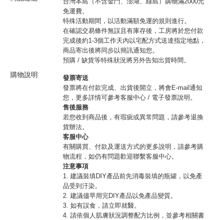
台灣本島（不含金門、澎湖、綠島）購物滿2000元
免運費。
特殊活動期間，以活動滿額免運的規則進行。
在確認交易條件無誤且有庫存後，工房將於您付款
完成後約1-3個工作天內以宅配方式送達指定地點，
商品寄出後將同步以簡訊通知您。
預購 / 缺貨等特殊狀況將另外告知出貨時間。
購物說明
發票寄送
發票將在付款完成、出貨後開立，將會E-mail通知
您，更多詳情可參考客服中心 / 電子發票說明。
售後服務
若您收到商品後，有瑕疵或異常問題，請參考退換
貨辦法。
客服中心
有關購買、付款及運送方式的更多說明，請參考購
物流程，如仍有問題歡迎聯繫客服中心。
注意事項
1. 建議裝填DIY產品前先消毒裝填的瓶罐，以免產
品受到汙染。
2. 建議儘早用完DIY產品以免產品變質。
3. 如有誤食，請立即就醫。
4. 請依個人肌膚狀況調整配方比例，並參考相關書