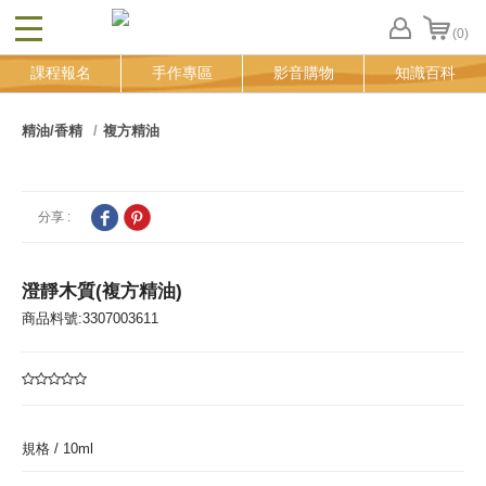
(0)
CLOSE
FB
課程報名
手作專區
影音購物
知識百科
登
入
追
精油/香精
複方精油
蹤
清
單
分享 :
澄靜木質(複方精油)
商品料號:3307003611
規格 /
10ml