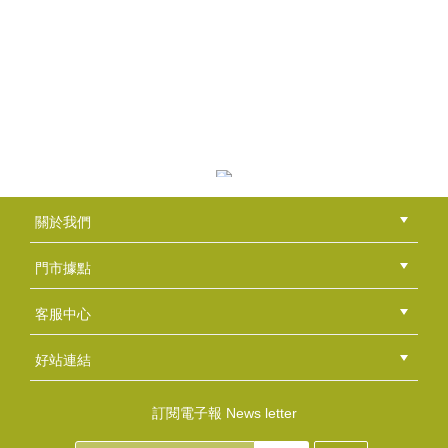
舒緩好眠(複方精油)
NT$380
(
USD
12.62)
冥想平和(複方精油)
關於我們
NT$410
公司簡介
品牌故事
最新消息
隱私權聲明
版權聲明
(
USD
13.61)
門市據點
總部
北區
中區
南區
東區
海外
客服中心
會員等級
購物流程
訂單查詢
常見問題
海外訂購流程
連絡我們
下載專區
紅利點數
好站連結
綠界快速刷卡連結
香草工房手工皂粉絲團
LINE@好友招募中
香草皂友分享團
歡愉芳香(複方精油)
訂閱電子報 News letter
NT$410