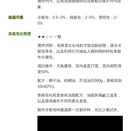
攪拌均勻，以免皂體脫模時出現香精分佈不均勻現
象。
建議用量
冷製皂：0.5~2%、熱製皂：2~5%、透明皂：2~
5%
加速皂化程度
★★☆☆ 一般
攪拌20秒，皂模需左右傾斜才能流動狀態，適合冷
製皂單色，以及利用它可縮短入模時間的特性來製
作分層皂。
測試條件：天氣夏晴、室內溫度27度、室內相對溼
度50%,
配方：椰子油、棕櫚油、芥花油共500g，香精添加
10ml(2%)。
香精皂化程度會依油脂配方、油脂與液鹼之溫度，
以及環境條件不同而產生差異。
製作冷製皂時建議第一次製作時，先以少量試作。