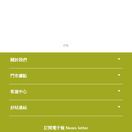
鈴蘭
NT$110
(
USD
3.65)
青柚茶香
關於我們
NT$80
(
USD
2.66)
公司簡介
品牌故事
最新消息
隱私權聲明
版權聲明
門市據點
總部
北區
中區
南區
東區
海外
客服中心
會員等級
購物流程
訂單查詢
常見問題
海外訂購流程
連絡我們
下載專區
紅利點數
好站連結
香水調~竹香韻味(Gucci Bamboo type)
綠界快速刷卡連結
香草工房手工皂粉絲團
LINE@好友招募中
香草皂友分享團
NT$120
訂閱電子報 News letter
(
USD
3.98)