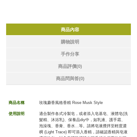
商品內容
購物說明
手作分享
商品評價(0)
商品問與答
(0)
商品名稱
玫瑰麝香風格香精 Rose Musk Style
使用說明
適合製作各式冷製皂，或者添入皂基皂、液體皂(洗
髮精、沐浴乳)、保養品diy中，如乳液、護手霜、
泡澡塊、香膏、香水…等。請將皂液攪拌至輕度濃
稠 (Light Trace) 即可添入香精，請確認香精與皂液