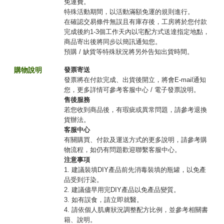
免運費。
特殊活動期間，以活動滿額免運的規則進行。
在確認交易條件無誤且有庫存後，工房將於您付款
完成後約1-3個工作天內以宅配方式送達指定地點，
商品寄出後將同步以簡訊通知您。
預購 / 缺貨等特殊狀況將另外告知出貨時間。
購物說明
發票寄送
發票將在付款完成、出貨後開立，將會E-mail通知
您，更多詳情可參考客服中心 / 電子發票說明。
售後服務
若您收到商品後，有瑕疵或異常問題，請參考退換
貨辦法。
客服中心
有關購買、付款及運送方式的更多說明，請參考購
物流程，如仍有問題歡迎聯繫客服中心。
注意事項
1. 建議裝填DIY產品前先消毒裝填的瓶罐，以免產
品受到汙染。
2. 建議儘早用完DIY產品以免產品變質。
3. 如有誤食，請立即就醫。
4. 請依個人肌膚狀況調整配方比例，並參考相關書
籍、說明。