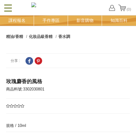
(0)
CLOSE
FB
課程報名
手作專區
影音購物
知識百科
登
入
追
精油/香精
化妝品級香精
香水調
蹤
清
單
分享 :
玫瑰麝香的風格
商品料號:3302030801
規格 /
10ml