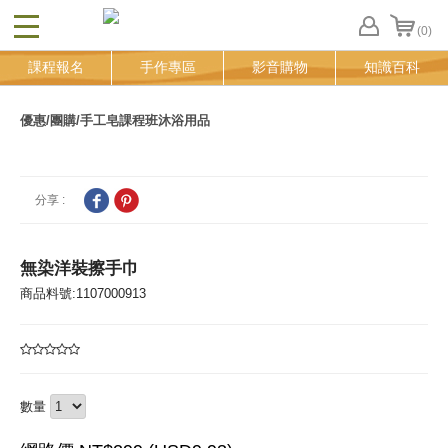
(0)
CLOSE
FB
課程報名
手作專區
影音購物
知識百科
登
入
追
優惠/團購/手工皂課程班
沐浴用品
蹤
清
單
分享 :
無染洋裝擦手巾
商品料號:1107000913
數量