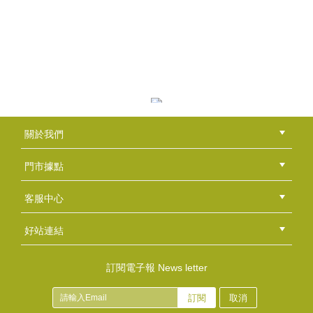
日系水氧香薰機500ml(暖光/七彩)
NT$550
(
USD
18.26)
米糠油
關於我們
NT$240
公司簡介
品牌故事
最新消息
隱私權聲明
版權聲明
(
USD
7.97)
門市據點
總部
北區
中區
南區
東區
海外
客服中心
會員等級
購物流程
訂單查詢
常見問題
海外訂購流程
連絡我們
下載專區
紅利點數
好站連結
綠界快速刷卡連結
香草工房手工皂粉絲團
LINE@好友招募中
香草皂友分享團
起泡網
訂閱電子報 News letter
NT$40
訂閱
取消
(
USD
1.33)
PH試紙