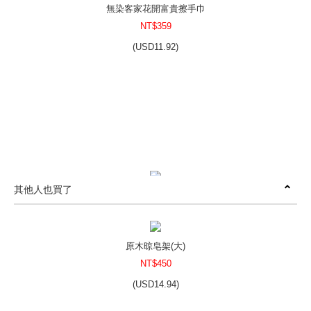
無染客家花開富貴擦手巾
NT$359
(
USD
11.92)
其他人也買了
無染童巾
NT$55
(
USD
1.83)
原木晾皂架(大)
NT$450
(
USD
14.94)