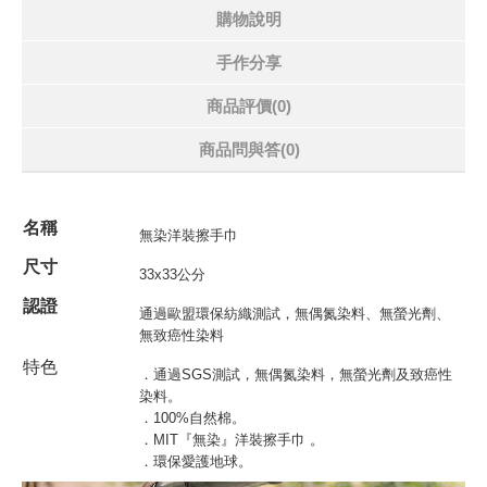
購物說明
手作分享
商品評價(0)
商品問與答
(0)
名稱
無染洋裝擦手巾
尺寸
33x33
公分
認證
通過歐盟環保紡織測試，無偶氮染料、無螢光劑、
無致癌性染料
特色
．通過SGS測試，無偶氮染料，無螢光劑及致癌性
染料。
．100%自然棉。
．MIT『無染』
洋裝擦手巾
。
．環保愛護地球。