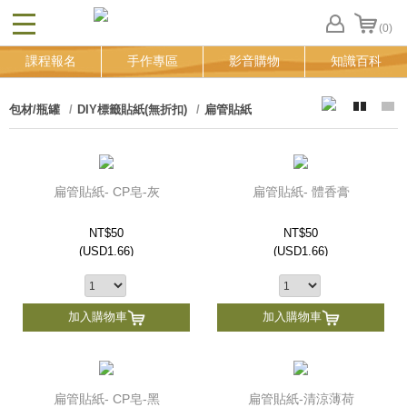
(0)
CLOSE
FB
課程報名
手作專區
影音購物
知識百科
登
入
追
包材/瓶罐
DIY標籤貼紙(無折扣)
扁管貼紙
蹤
清
單
扁管貼紙- CP皂-灰
扁管貼紙- 體香膏
NT$50
NT$50
(
USD
1.66)
(
USD
1.66)
加入購物車
加入購物車
扁管貼紙- CP皂-黑
扁管貼紙-清涼薄荷