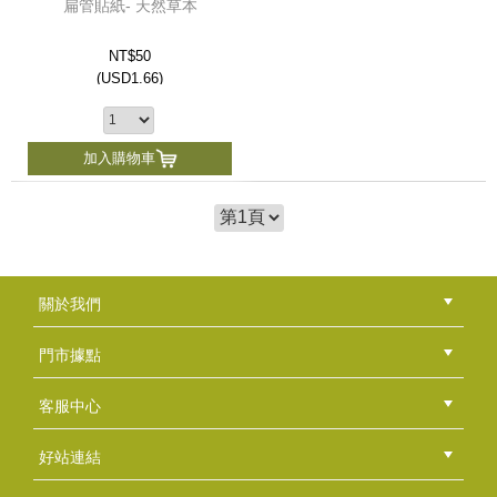
扁管貼紙- 天然草本
NT$50
(
USD
1.66)
加入購物車
關於我們
公司簡介
品牌故事
最新消息
隱私權聲明
版權聲明
門市據點
總部
北區
中區
南區
東區
海外
客服中心
會員等級
購物流程
訂單查詢
常見問題
海外訂購流程
連絡我們
下載專區
紅利點數
好站連結