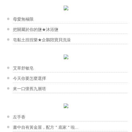
香草的自然療效
【液體皂】草本抗菌洗手乳
「看到他們做出成品後很快樂的樣子，我也很滿足。」奕...
香草工房台南店-韓式擠花課程
洗淨油膩的碗盤，還能洗淨每日蔬果，讓我們能都吃的健...
跟著泡沫回到過去
這次來到了台南市的【社區工會 ‧ 中餐工會 】職訓...
母愛無極限
新手大哉問-你不能不知道的幾件...
葉惠美老師
把關屬於你的鹽★沐浴鹽
【製皂模具】自製矽膠模
滿懷實驗精神的惠美老師，很喜歡蒐集周邊可以入皂的東...
皂黏土捏捏樂★企鵝陪寶貝洗澡
香草工房台南店-藝術香氛蠟片
用現有的材料製作自己喜歡的矽膠模，方便實惠又有趣！...
對於花，大家都有屬於自己的一套美感，創造出各有千秋...
男人的特權 真正的男人味
柯惠芳老師
寒流來襲！改善手腳冰冷，驅寒有...
【分層甜點皂】紅心西瓜
「每每聽著店裡客人、朋友們，分享用皂後的的點點滴滴...
艾草舒敏皂
冬季皮膚乾癢怎麼辦？ 輕鬆跟冬...
香草工房台南店-杯子蛋糕皂課程
製作分層皂的方式很簡單，不僅步驟操作容易，在視覺上...
今天你要怎麼選擇
在台南市社區工會職訓中心的課程 美美的杯子蛋糕皂...
來一口懷舊九層塔
曾瑞英老師
擺滿原料的層架充滿瑞英老師真誠的溫度，就如同台東一...
中秋送好禮 好的包裝讓心意加分
香草工房苗栗店-皂類與保養品商品實作班
膚質檢測表你對自己肌膚有多了解
皂類與保養品商品實作班結訓了 大家的感情如同作品...
左手香
你把臉洗乾淨了嗎
黃威今老師
書中自有黃金屋，配方＂底家＂啦...
『不但要皂實用，更要讓皂好看，期望能把手工皂帶進藝...