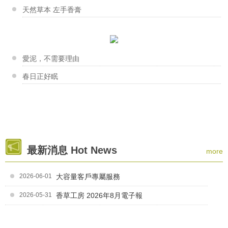
香草工房台南店-蘭花杯子蛋糕皂DIY
天然草本 左手香膏
假日親子做皂去~ 永康社大在保生宮的蘭花杯子蛋糕...
夏天洗澡大哉問
林采君老師
生活一成不變嗎？8個把每一天都...
佇立在深水埗大南街的皂工房，是香港第一間手工皂地面...
香草工房淡水店-胺基酸晶妍皂 & 起泡劑的解析
愛泥，不需要理由
初秋跟你一起學按摩
這次工房的大台柱～娟娟老師，為我們帶來很精彩豐富的...
春日正好眠
賴淑美老師
甜甜的聲音道出簡單又可愛的堅持：『我想把手工皂設計...
香草工房桃園店-我愛媽咪溫馨手作
為了歡慶母親節~香草工房桃園店特地舉辦手作香氛片傳...
莊曉靜老師
最新消息 Hot News
more
靈感滿天飛的曉靜老師，最愛的就是賦予皂邊新生命。 ...
香草工房苗栗店-口紅盤與一條根舒緩露DIY
感謝西湖鄉婦女會 傅美珍理事長的邀請~ 口紅盤與...
2026-06-01
大容量客戶專屬服務
2026-05-31
香草工房 2026年8月電子報
羅青青店長
"打皂的心情是愉悅的！ 用皂的生活是安心舒服的！...
香草工房淡水店-母乳皂