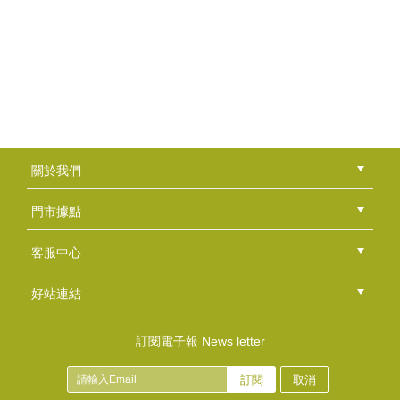
年輕可愛的蕎蕎 帶著珍貴的母乳來作皂 聽著她在...
陳焜楠老師
「不侷限自己，隨心所欲地創作是我的風格，享受每一次...
香草工房淡水店-擠花皂課程
夏日微風擠花皂課程作品～ 志玲的手佷巧，擠花...
劉娟娟老師
"手作。手工皂---是一種讓自己快樂成就的美學藝術...
關於我們
公司簡介
品牌故事
最新消息
隱私權聲明
版權聲明
門市據點
張素幸老師
總部
北區
中區
南區
東區
海外
「推廣手工皂」是張老師畢生的使命，張老師深深地期盼...
客服中心
會員等級
購物流程
訂單查詢
常見問題
海外訂購流程
連絡我們
下載專區
紅利點數
好站連結
劉柏青老師
綠界快速刷卡連結
香草工房手工皂粉絲團
LINE@好友招募中
香草皂友分享團
訂閱電子報 News letter
製作手工皂的過程充滿驚喜與期待，希望每個人都能享受...
訂閱
取消