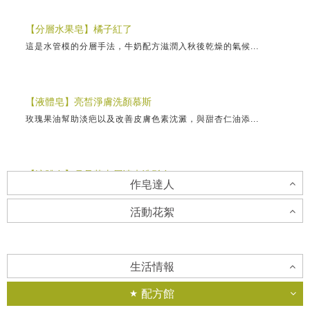
【分層水果皂】橘子紅了
這是水管模的分層手法，牛奶配方滋潤入秋後乾燥的氣候...
【液體皂】亮皙淨膚洗顏慕斯
玫瑰果油幫助淡疤以及改善皮膚色素沈澱，與甜杏仁油添...
【液體皂】月見草去屑清爽洗髮皂
作皂達人
含有70%珍貴亞油酸的月見草油，能溫和改善油膩易搔...
活動花絮
Ivy老師
【蛋糕皂】蛋糕皂製作∥預備篇
「越來越多人願意自己動手創作，並藉由手作療癒身心，...
香草工房淡水店-擴香石吊飾課程
蛋糕皂美美的外衣下，隱藏著最重要的蛋糕皂體。蛋糕皂...
生活情報
浪漫玫瑰花擴香吊飾 可置放於居家空間角落，成為美...
配方館
蕭奕盈老師