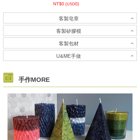
NT$0 (
0)
USD
客製皂章
個人批發
客製矽膠模
NT$0 (
0)
USD
客製包材
客製矽膠模-立體模具-請洽客服人員
U&ME手做
客製貼紙
企業禮品代製
NT$0 (
0)
USD
U&ME 手做
NT$0 (
0)
手作MORE
USD
NT$0 (
0)
USD
客製矽膠模-土司模
NT$0 (
0)
USD
客製包材
NT$0 (
0)
USD
NT$0 (
0)
USD