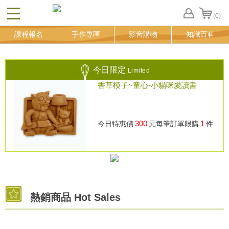
(0)
CLOSE
FB
課程報名
手作專區
影音購物
知識百科
登
入
追
蹤
今日限定
Limited
清
香草模子~童心-小貓咪愛讀書
單
300
1
今日特惠價
元
每筆訂單限購
件
熱銷商品 Hot Sales