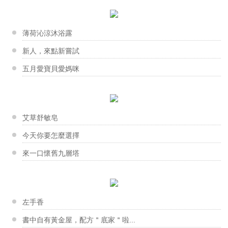
香草的自然療效
【液體皂】月見草去屑清爽洗髮皂
甜甜的聲音道出簡單又可愛的堅持：『我想把手工皂設計...
香草工房淡水店-母乳皂
含有70%珍貴亞油酸的月見草油，能溫和改善油膩易搔...
跟著泡沫回到過去
年輕可愛的蕎蕎 帶著珍貴的母乳來作皂 聽著她在...
薄荷沁涼沐浴露
新手大哉問-你不能不知道的幾件...
葉惠美老師
新人，來點新嘗試
【分層甜點皂】紅心西瓜
滿懷實驗精神的惠美老師，很喜歡蒐集周邊可以入皂的東...
五月愛寶貝愛媽咪
香草工房淡水店-擴香石吊飾課程
製作分層皂的方式很簡單，不僅步驟操作容易，在視覺上...
浪漫玫瑰花擴香吊飾 可置放於居家空間角落，成為美...
男人的特權 真正的男人味
曾瑞英老師
寒流來襲！改善手腳冰冷，驅寒有...
【點心皂】馬卡龍甜心
擺滿原料的層架充滿瑞英老師真誠的溫度，就如同台東一...
艾草舒敏皂
冬季皮膚乾癢怎麼辦？ 輕鬆跟冬...
香草工房淡水店-胺基酸晶妍皂 & 起泡劑的解析
純手工作出各擁不同細節的馬卡龍，每一次製作都放入不...
今天你要怎麼選擇
這次工房的大台柱～娟娟老師，為我們帶來很精彩豐富的...
來一口懷舊九層塔
林采君老師
佇立在深水埗大南街的皂工房，是香港第一間手工皂地面...
中秋送好禮 好的包裝讓心意加分
香草工房淡水店-擠花皂課程
膚質檢測表你對自己肌膚有多了解
夏日微風擠花皂課程作品～ 志玲的手佷巧，擠花...
左手香
你把臉洗乾淨了嗎
蕭奕盈老師
書中自有黃金屋，配方＂底家＂啦...
「看到他們做出成品後很快樂的樣子，我也很滿足。」奕...