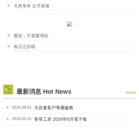
香草工房台南店-韓式擠花課程
天然草本 左手香膏
這次來到了台南市的【社區工會 ‧ 中餐工會 】職訓...
夏日好享受~你不知道的椰子油
劉柏青老師
起泡劑大評比
製作手工皂的過程充滿驚喜與期待，希望每個人都能享受...
香草工房桃園店-我愛媽咪溫馨手作
愛泥，不需要理由
新手大哉問-你不能不知道的幾件...
為了歡慶母親節~香草工房桃園店特地舉辦手作香氛片傳...
春日正好眠
劉娟娟老師
"手作。手工皂---是一種讓自己快樂成就的美學藝術...
香草工房苗栗店-皂類與保養品商品實作班
皂類與保養品商品實作班結訓了 大家的感情如同作品...
陳焜楠老師
最新消息 Hot News
more
「不侷限自己，隨心所欲地創作是我的風格，享受每一次...
香草工房台南店-杯子蛋糕皂課程
在台南市社區工會職訓中心的課程 美美的杯子蛋糕皂...
2026-06-01
大容量客戶專屬服務
2026-05-31
香草工房 2026年8月電子報
Ivy老師
「越來越多人願意自己動手創作，並藉由手作療癒身心，...
香草工房台南店-蘭花杯子蛋糕皂DIY