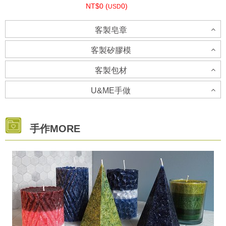
NT$0 (
0)
USD
客製皂章
個人批發
客製矽膠模
NT$0 (
0)
USD
客製包材
客製矽膠模-立體模具-請洽客服人員
U&ME手做
客製貼紙
企業禮品代製
NT$0 (
0)
USD
U&ME 手做
NT$0 (
0)
手作MORE
USD
NT$0 (
0)
USD
客製矽膠模-土司模
NT$0 (
0)
USD
客製包材
NT$0 (
0)
USD
NT$0 (
0)
USD