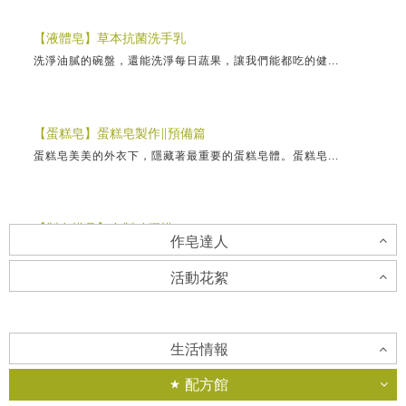
【液體皂】草本抗菌洗手乳
洗淨油膩的碗盤，還能洗淨每日蔬果，讓我們能都吃的健...
【蛋糕皂】蛋糕皂製作∥預備篇
蛋糕皂美美的外衣下，隱藏著最重要的蛋糕皂體。蛋糕皂...
【製皂模具】自製矽膠模
作皂達人
用現有的材料製作自己喜歡的矽膠模，方便實惠又有趣！...
活動花絮
張素幸老師
【分層水果皂】橘子紅了
「推廣手工皂」是張老師畢生的使命，張老師深深地期盼...
香草工房台南店-藝術香氛蠟片
這是水管模的分層手法，牛奶配方滋潤入秋後乾燥的氣候...
生活情報
對於花，大家都有屬於自己的一套美感，創造出各有千秋...
配方館
賴淑美老師