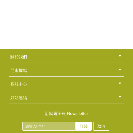
假日親子做皂去~ 永康社大在保生宮的蘭花杯子蛋糕...
羅青青店長
"打皂的心情是愉悅的！ 用皂的生活是安心舒服的！...
香草工房苗栗店-口紅盤與一條根舒緩露DIY
感謝西湖鄉婦女會 傅美珍理事長的邀請~ 口紅盤與...
莊曉靜老師
靈感滿天飛的曉靜老師，最愛的就是賦予皂邊新生命。 ...
關於我們
公司簡介
品牌故事
最新消息
隱私權聲明
版權聲明
門市據點
柯惠芳老師
總部
北區
中區
南區
東區
海外
「每每聽著店裡客人、朋友們，分享用皂後的的點點滴滴...
客服中心
會員等級
購物流程
訂單查詢
常見問題
海外訂購流程
連絡我們
下載專區
紅利點數
好站連結
黃威今老師
綠界快速刷卡連結
香草工房手工皂粉絲團
LINE@好友招募中
香草皂友分享團
訂閱電子報 News letter
『不但要皂實用，更要讓皂好看，期望能把手工皂帶進藝...
訂閱
取消