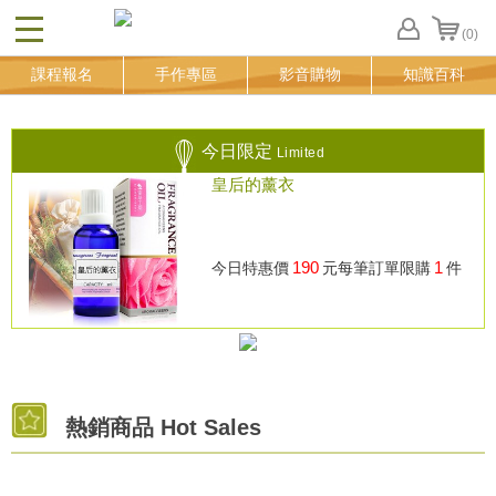
(0)
CLOSE
FB
課程報名
手作專區
影音購物
知識百科
登
入
追
蹤
今日限定
Limited
清
皇后的薰衣
單
190
1
今日特惠價
元
每筆訂單限購
件
熱銷商品 Hot Sales